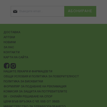
АБОНИРАНЕ
ДОСТАВКА
АПТЕКИ
НОВИНИ
ЗА НАС
КОНТАКТИ
КАРТА НА САЙТА
НАШИТЕ ЛЕКАРИ И ФАРМАЦЕВТИ
ОБЩИ УСЛОВИЯ И ПОЛИТИКА ЗА ПОВЕРИТЕЛНОСТ
ПОЛИТИКА ЗА БИСКВИТКИ
ФОРМУЛЯР ЗА ПОДАВАНЕ НА РЕКЛАМАЦИЯ
КОМИСИЯ ЗА ЗАЩИТА НА ПОТРЕБИТЕЛИТЕ
ЕК - ОНЛАЙН РЕШАВАНЕ НА СПОР
ЦЕНИ ВЪВ ВРЪЗКА С ЧЛ. 55Б ОТ ЗВЕБ
МИНИСТЕРСТВО ЗА ЗДРАВЕОПАЗВАНЕТО