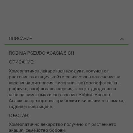
ОПИСАНИЕ
ROBINIA PSEUDO ACACIA 5 CH
ОПИСАНИЕ:
Хомеопатичен лекарствен продукт, получен от
растението акация, който се използва за лечение на
киселинна диспепсия, киселини, гастроезофагеален,
рефлукс, езофагеална херния, гастро-дуоденална
язва за симптоматично лечение. Robinia Pseudo-
Acacia се препоръчва при болки и киселини в стомаха,
гадене и повръщане.
СЪСТАВ:
Хомеопатично лекарство получено от растението
акация, семейство бобови.