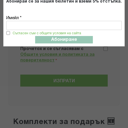
Абонирай се за нашия бюлетин и вземи 5% отстъпка.
Добави снимки
Имейл *
Съгласен съм с общите условия на сайта
Препоръчвам продукта
Абониране
Прочетох и се съгласявам с
Общите условия и политиката за
поверителност
*
ИЗПРАТИ
Комплекти за подарък 🆕