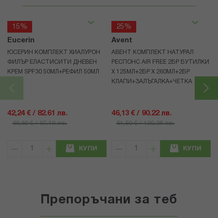
15%
25%
Eucerin
Avent
ЮСЕРИН КОМПЛЕКТ ХИАЛУРОН
АВЕНТ КОМПЛЕКТ НАТУРАЛ
ФИЛЪР ЕЛАСТИСИТИ ДНЕВЕН
РЕСПОНС AIR FREE 2БР БУТИЛКИ
КРЕМ SPF30 50МЛ+РЕФИЛ 50МЛ
Х 125МЛ+2БР Х 260МЛ+2БР
КЛАПИ+ЗАЛЪГАЛКА+ЧЕТКА
42,24 € / 82.61 лв.
46,13 € / 90.22 лв.
49,69 € / 97.19 лв.
61,50 € / 120.28 лв.
КУПИ
КУПИ
Препоръчани за теб