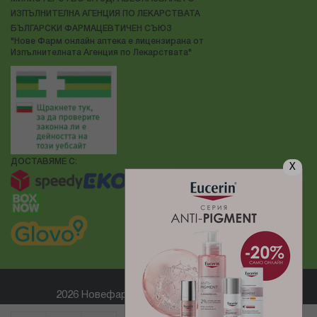
ИЗПЪЛНИТЕЛНА АГЕНЦИЯ ПО ЛЕКАРСТВАТА
БЪЛГАРСКИ ФАРМАЦЕВТИЧЕН СЪЮЗ
"Нове Фарм онлайн аптека е лицензирана от
Изпълнителната Агенция по Лекарствата"
ДОСТАВЯМЕ С:
X
2026 Новефарм ® Всички права запазени
Електронен магазин