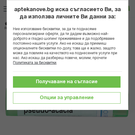
Прескачане
Търсене
Люб
Ко
към
aptekanove.bg иска съгласието Ви, за
съдържанието
Вход
да използва личните Ви данни за:
Начало
Здраве
Хомеопатия
Монопрепарати
ROBINIA PSEUDO ACACIA 5 CH
Ние използваме бисквитки, за да ти поднасяме
персонализирани оферти, да ти дадем възможно най-
доброто и гладко шопинг преживяване и да подобряваме
Преминете
постоянно нашите услуги. Ако не искаш да приемеш
към
опционалните бисквитки по-долу, това ще е жалко, защото
може да повлияе на качеството на поднесените услуги при
края
нас. Ако искаш да разбереш повече, молим, прочети
на
Политиката за бисквитки
.
галерията
на
изображенията
Получаване на съгласие
Опции за управление