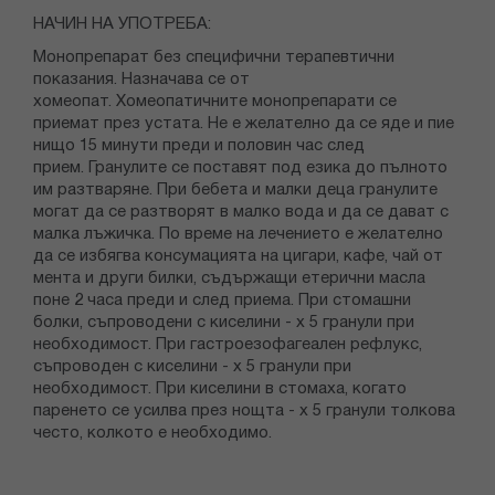
НАЧИН НА УПОТРЕБА:
Монопрепарат без специфични терапевтични
показания. Назначава се от
хомеопат. Хомеопатичните монопрепарати се
приемат през устата. Не е желателно да се яде и пие
нищо 15 минути преди и половин час след
прием. Гранулите се поставят под езика до пълното
им разтваряне. При бебета и малки деца гранулите
могат да се разтворят в малко вода и да се дават с
малка лъжичка. По време на лечението е желателно
да се избягва консумацията на цигари, кафе, чай от
мента и други билки, съдържащи етерични масла
поне 2 часа преди и след приема. При стомашни
болки, съпроводени с киселини - х 5 гранули при
необходимост. При гастроезофагеален рефлукс,
съпроводен с киселини - х 5 гранули при
необходимост. При киселини в стомаха, когато
паренето се усилва през нощта - х 5 гранули толкова
често, колкото е необходимо.