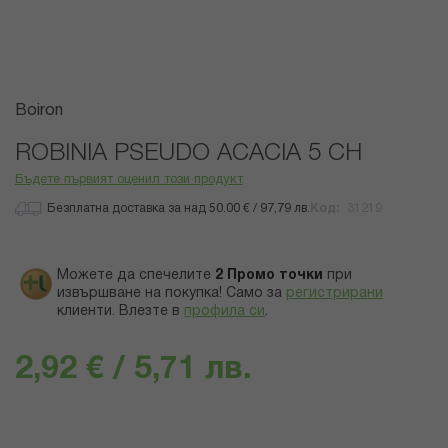
Преминете
Boiron
към
началото
ROBINIA PSEUDO ACACIA 5 CH
на
Бъдете първият оценил този продукт
галерия
със
Безплатна доставка за над 50.00 € / 97,79 лв.
Код
31219
снимки
Можете да спечелите
2
Промо точки
при
извършване на покупка! Само за
регистрирани
клиенти.
Влезте в
профила си
.
2,92 € / 5,71 лв.