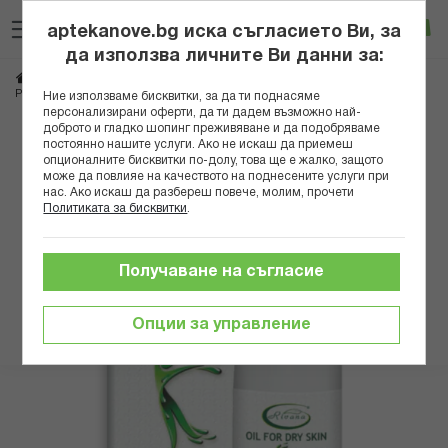
Прескачане
Търсене
Люб
Ко
към
aptekanove.bg иска съгласието Ви, за
съдържанието
Вход
да използва личните Ви данни за:
Начало
Здраве
Био продукти
Етерични масла
РИВАНА ЕТЕР.МАСЛО ЗА СУХА КОЖА 100МЛ
Ние използваме бисквитки, за да ти поднасяме
персонализирани оферти, да ти дадем възможно най-
доброто и гладко шопинг преживяване и да подобряваме
Преминете
постоянно нашите услуги. Ако не искаш да приемеш
към
опционалните бисквитки по-долу, това ще е жалко, защото
може да повлияе на качеството на поднесените услуги при
края
нас. Ако искаш да разбереш повече, молим, прочети
на
Политиката за бисквитки
.
галерията
на
изображенията
Получаване на съгласие
Опции за управление