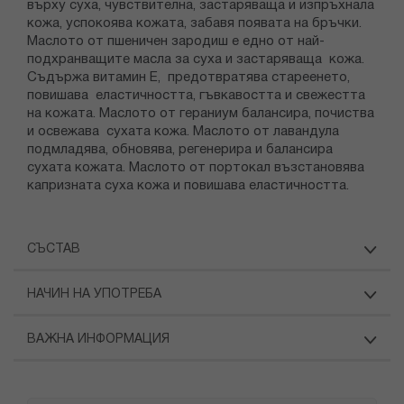
върху суха, чувствителна, застаряваща и изпръхнала
кожа, успокоява кожата, забавя появата на бръчки.
Маслото от пшеничен зародиш е едно от най-
подхранващите масла за суха и застаряваща кожа.
Съдържа витамин Е, предотвратява стареенето,
повишава еластичността, гъвкавостта и свежестта
на кожата. Маслото от гераниум балансира, почиства
и освежава сухата кожа. Маслото от лавандула
подмладява, обновява, регенерира и балансира
сухата кожата. Маслото от портокал възстановява
капризната суха кожа и повишава еластичността.
СЪСТАВ
НАЧИН НА УПОТРЕБА
ВАЖНА ИНФОРМАЦИЯ