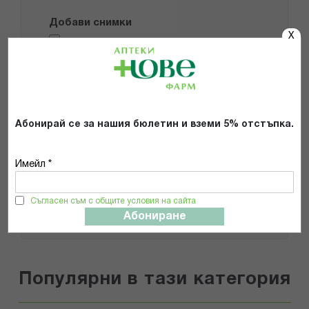
Добави снимки
X
Препоръчвам продукта
Прочетох и се съгласявам с
Общите условия и политиката за
Абонирай се за нашия бюлетин и вземи 5% отстъпка.
поверителност
*
Имейл *
ИЗПРАТИ
Съгласен съм с общите условия на сайта
Абониране
Популярни в тази категория