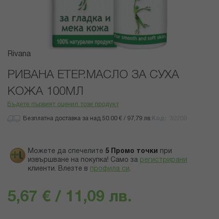
Преминете
Rivana
към
началото
РИВАНА ЕТЕР.МАСЛО ЗА СУХА
на
КОЖА 100МЛ
галерия
със
Бъдете първият оценил този продукт
снимки
Безплатна доставка за над 50.00 € / 97,79 лв.
Код
32209
Можете да спечелите
5
Промо точки
при
извършване на покупка! Само за
регистрирани
клиенти.
Влезте в
профила си
.
5,67 € / 11,09 лв.