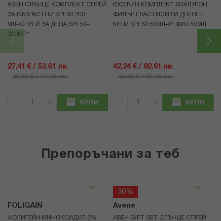
АВЕН СЛЪНЦЕ КОМПЛЕКТ СПРЕЙ
ЮСЕРИН КОМПЛЕКТ ХИАЛУРОН
ЗА ВЪЗРАСТНИ SPF30 200
ФИЛЪР ЕЛАСТИСИТИ ДНЕВЕН
МЛ+СПРЕЙ ЗА ДЕЦА SPF50+
КРЕМ SPF30 50МЛ+РЕФИЛ 50МЛ
200МЛ*
27,41 € / 53.61 лв.
42,24 € / 82.61 лв.
36,55 € / 71.49 лв.
49,69 € / 97.19 лв.
КУПИ
КУПИ
Препоръчани за теб
30%
FOLIGAIN
Avene
ФОЛИГЕЙН МИНОКСИДИЛ 5%
АВЕН GIFT SET СЛЪНЦЕ СПРЕЙ