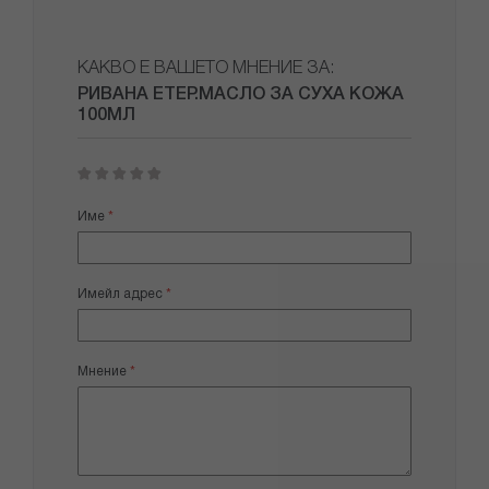
КАКВО Е ВАШЕТО МНЕНИЕ ЗА:
РИВАНА ЕТЕР.МАСЛО ЗА СУХА КОЖА
100МЛ
1
2
3
4
5
star
stars
stars
stars
stars
Име
Имейл адрес
Мнение