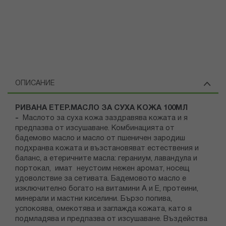
ОПИСАНИЕ
РИВАНА ЕТЕР.МАСЛО ЗА СУХА КОЖА 100МЛ
-
Маслото за суха кожа заздравява кожата и я
предпазва от изсушаване. Комбинацията от
бадемово масло и масло от пшеничен зародиш
подхранва кожата и възстановяват естествения и
баланс, а етеричните масла: гераниум, лавандула и
портокал, имат неустоим нежен аромат, носещ
удоволствие за сетивата. Бадемовото масло е
изключително богато на витамини А и Е, протеини,
минерали и мастни киселини. Бързо попива,
успокоява, омекотява и заглажда кожата, като я
подмладява и предпазва от изсушаване. Въздейства