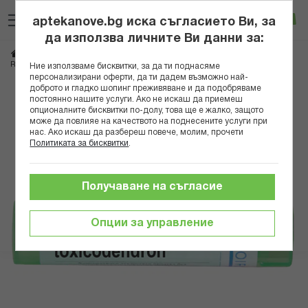
Прескачане
Търсене
Люб
Ко
към
aptekanove.bg иска съгласието Ви, за
съдържанието
Вход
да използва личните Ви данни за:
Начало
Здраве
Хомеопатия
Монопрепарати
RHUS TOXICODENDRON 5CH
Ние използваме бисквитки, за да ти поднасяме
персонализирани оферти, да ти дадем възможно най-
доброто и гладко шопинг преживяване и да подобряваме
Преминете
постоянно нашите услуги. Ако не искаш да приемеш
към
опционалните бисквитки по-долу, това ще е жалко, защото
може да повлияе на качеството на поднесените услуги при
края
нас. Ако искаш да разбереш повече, молим, прочети
на
Политиката за бисквитки
.
галерията
на
изображенията
Получаване на съгласие
Опции за управление