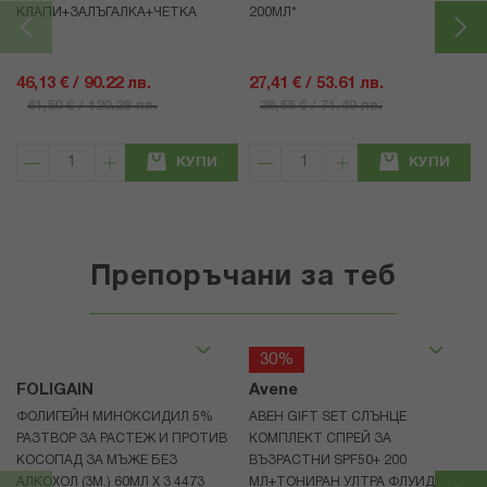
КЛАПИ+ЗАЛЪГАЛКА+ЧЕТКА
200МЛ*
46,13 € / 90.22 лв.
27,41 € / 53.61 лв.
61,50 € / 120.28 лв.
36,55 € / 71.49 лв.
КУПИ
КУПИ
Препоръчани за теб
30%
FOLIGAIN
Avene
ФОЛИГЕЙН МИНОКСИДИЛ 5%
АВЕН GIFT SET СЛЪНЦЕ
РАЗТВОР ЗА РАСТЕЖ И ПРОТИВ
КОМПЛЕКТ СПРЕЙ ЗА
КОСОПАД ЗА МЪЖЕ БЕЗ
ВЪЗРАСТНИ SPF50+ 200
АЛКОХОЛ (3М.) 60МЛ X 3 4473
МЛ+ТОНИРАН УЛТРА ФЛУИД ЗА