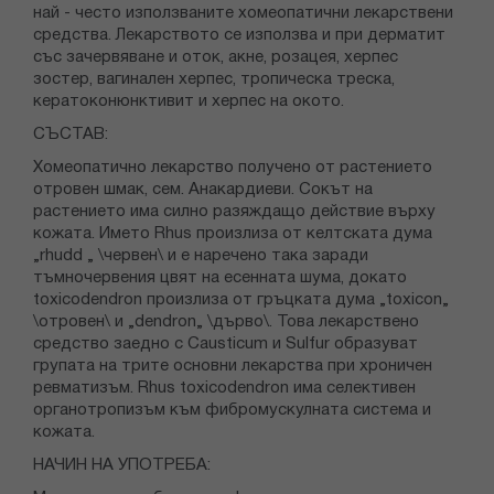
най - често използваните хомеопатични лекарствени
средства. Лекарството се използва и при дерматит
със зачервяване и оток, акне, розацея, херпес
зостер, вагинален херпес, тропическа треска,
кератоконюнктивит и херпес на окото.
СЪСТАВ:
Хомеопатично лекарство получено от растението
отровен шмак, сем. Анакардиеви. Сокът на
растението има силно разяждащо действие върху
кожата. Името Rhus произлиза от келтската дума
„rhudd „ \червен\ и е наречено така заради
тъмночервения цвят на есенната шума, докато
toxicodendron произлиза от гръцката дума „toxicon„
\отровен\ и „dendron„ \дърво\. Това лекарствено
средство заедно с Causticum и Sulfur образуват
групата на трите основни лекарства при хроничен
ревматизъм. Rhus toxicodendron има селективен
органотропизъм към фибромускулната система и
кожата.
НАЧИН НА УПОТРЕБА: