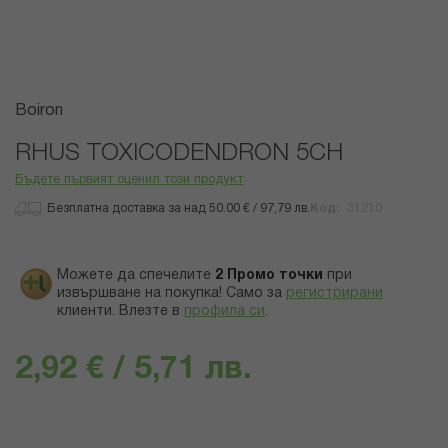
Преминете
Boiron
към
началото
RHUS TOXICODENDRON 5CH
на
Бъдете първият оценил този продукт
галерия
със
Безплатна доставка за над 50.00 € / 97,79 лв.
Код
31210
снимки
Можете да спечелите
2
Промо точки
при
извършване на покупка! Само за
регистрирани
клиенти.
Влезте в
профила си
.
2,92 € / 5,71 лв.