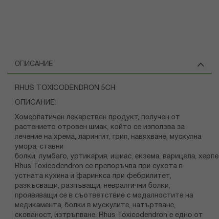
ОПИСАНИЕ
RHUS TOXICODENDRON 5CH
ОПИСАНИЕ:
Хомеопатичен лекарствен продукт, получен от
растението отровен шмак, който се използва за
лечение на хрема, ларингит, грип, навяхване, мускулна
умора, ставни
болки, лумбаго, уртикария, ишиас, екзема, варицела, херпес
Rhus Toxicodendron се препоръчва при сухота в
устната кухина и фаринкса при фебрилитет,
разкъсващи, разпъващи, невралгични болки,
проявяващи се в съответствие с модалностите на
медикамента, болки в мускулите, натъртване,
скованост, изтръпване. Rhus Toxicodendron e едно от