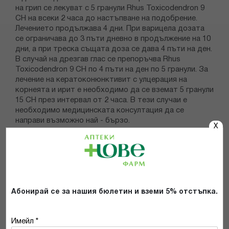
на грип се лекуват с 5 гранули Rhus Toxicodendron 9
CH на всеки 2 часа до настъпване на подобрение.
Лечението продължава 4 дни. При варицела дозата
се ограничава до 3 пъти дневно в продължение на 10
дни, а при треска същата доза се дава 4 пъти на ден.
В случай на дрезгав глас се препоръчва Rhus
Toxicodendron 9 CH по 4 пъти на ден по 5 гранули. За
лечение на кератоконюнктивит с улцерация на
корнеята и ирит е необходимо да се вземат 5 гранули
15 CH през интервал от 2 часа. В тези случаи е
необходимо медицинската консултация да се
направи възможно най - бързо.
X
Абонирай се за нашия бюлетин и вземи 5% отстъпка.
КАКВО Е ВАШЕТО МНЕНИЕ ЗА:
RHUS TOXICODENDRON 5CH
Имейл *