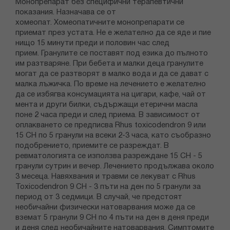
Монопрепарат без специфични терапевтични
показания. Назначава се от
хомеопат. Хомеопатичните монопрепарати се
приемат през устата. Не е желателно да се яде и пие
нищо 15 минути преди и половин час след
прием. Гранулите се поставят под езика до пълното
им разтваряне. При бебета и малки деца гранулите
могат да се разтворят в малко вода и да се дават с
малка лъжичка. По време на лечението е желателно
да се избягва консумацията на цигари, кафе, чай от
мента и други билки, съдържащи етерични масла
поне 2 часа преди и след приема. В зависимост от
оплакването се предписва Rhus toxicodendron 9 или
15 CH по 5 гранули на всеки 2-3 часа, като съобразно
подобрението, приемите се разреждат. В
ревматологията се използва разреждане 15 CH - 5
гранули сутрин и вечер. Лечението продължава около
3 месеца. Навяхвания и травми се лекуват с Rhus
Toxicodendron 9 CH - 3 пъти на ден по 5 гранули за
период от 3 седмици. В случай, че предстоят
необичайни физически натоварвания може да се
вземат 5 гранули 9 CH по 4 пъти на ден в деня преди
и деня след необичайните натоварвания. Симптомите