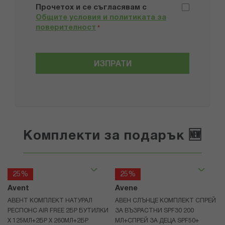
Прочетох и се съгласявам с
Общите условия и политиката за
поверителност
*
ИЗПРАТИ
Комплекти за подарък 🆕
25%
25%
Avent
Avene
АВЕНТ КОМПЛЕКТ НАТУРАЛ
АВЕН СЛЪНЦЕ КОМПЛЕКТ СПРЕЙ
РЕСПОНС AIR FREE 2БР БУТИЛКИ
ЗА ВЪЗРАСТНИ SPF30 200
Х 125МЛ+2БР Х 260МЛ+2БР
МЛ+СПРЕЙ ЗА ДЕЦА SPF50+