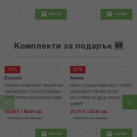
КУПИ
КУПИ
Комплекти за подарък 🆕
15%
25%
Eucerin
Avene
ЮСЕРИН КОМПЛЕКТ ХИАЛУРОН
АВЕН СЛЪНЦЕ КОМПЛЕКТ СПРЕЙ
ФИЛЪР ЕЛАСТИСИТИ ДНЕВЕН
ЗА ВЪЗРАСТНИ SPF30 200
КРЕМ SPF30 50МЛ+РЕФИЛ 50МЛ
МЛ+СПРЕЙ ЗА ДЕЦА SPF50+
200МЛ*
42,24 € / 82.61 лв.
27,41 € / 53.61 лв.
49,69 € / 97.19 лв.
36,55 € / 71.49 лв.
КУПИ
КУПИ