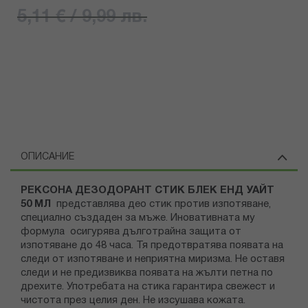
5,11 € / 9,99 лв.
ОПИСАНИЕ
РЕКСОНА ДЕЗОДОРАНТ СТИК БЛЕК ЕНД УАЙТ
50 МЛ
представлява део стик против изпотяване,
специално създаден за мъже. Иновативната му
формула осигурява дълготрайна защита от
изпотяване до 48 часа. Тя предотвратява появата на
следи от изпотяване и неприятна миризма. Не оставя
следи и не предизвиква появата на жълти петна по
дрехите. Употребата на стика гарантира свежест и
чистота през целия ден. Не изсушава кожата.