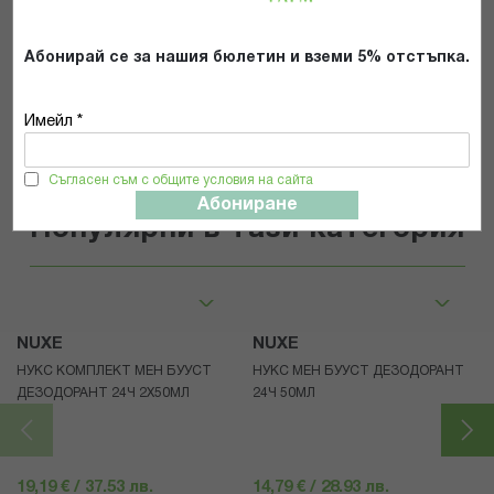
Абонирай се за нашия бюлетин и вземи 5% отстъпка.
ИЗПРАТИ
Имейл *
Съгласен съм с общите условия на сайта
Абониране
Популярни в тази категория
NUXE
NUXE
НУКС КОМПЛЕКТ МЕН БУУСТ
НУКС МЕН БУУСТ ДЕЗОДОРАНТ
ДЕЗОДОРАНТ 24Ч 2Х50МЛ
24Ч 50МЛ
19,19 € / 37.53 лв.
14,79 € / 28.93 лв.