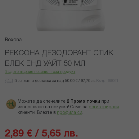
Преминете
Rexona
към
началото
РЕКСОНА ДЕЗОДОРАНТ СТИК
на
БЛЕК ЕНД УАЙТ 50 МЛ
галерия
със
Бъдете първият оценил този продукт
снимки
Безплатна доставка за над 50.00 € / 97,79 лв.
Код
68061
Можете да спечелите
2
Промо точки
при
извършване на покупка! Само за
регистрирани
клиенти.
Влезте в
профила си
.
2,89 € / 5,65 лв.