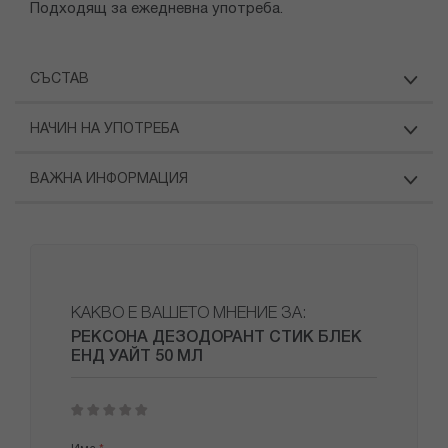
Подходящ за ежедневна употреба.
СЪСТАВ
НАЧИН НА УПОТРЕБА
ВАЖНА ИНФОРМАЦИЯ
КАКВО Е ВАШЕТО МНЕНИЕ ЗА:
РЕКСОНА ДЕЗОДОРАНТ СТИК БЛЕК
ЕНД УАЙТ 50 МЛ
1
2
3
4
5
star
stars
stars
stars
stars