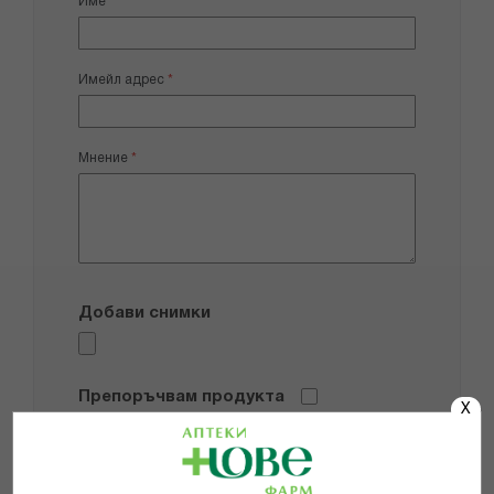
Име
Имейл адрес
Мнение
Добави снимки
Препоръчвам продукта
X
Прочетох и се съгласявам с
Общите условия и политиката за
поверителност
*