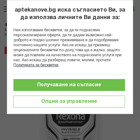
Прескачане
Търсене
Люб
Ко
към
aptekanove.bg иска съгласието Ви, за
съдържанието
Вход
да използва личните Ви данни за:
Начало
Козметика
Козметика за мъже
Ние използваме бисквитки, за да ти поднасяме
Мъжки дезодоранти и антиперспиранти
персонализирани оферти, да ти дадем възможно най-
РЕКСОНА ДЕЗОДОРАНТ СТИК БЛЕК ЕНД УАЙТ 50 МЛ
доброто и гладко шопинг преживяване и да подобряваме
постоянно нашите услуги. Ако не искаш да приемеш
Преминете
43%
опционалните бисквитки по-долу, това ще е жалко, защото
може да повлияе на качеството на поднесените услуги при
към
нас. Ако искаш да разбереш повече, молим, прочети
края
Политиката за бисквитки
.
на
галерията
на
Получаване на съгласие
изображенията
Опции за управление