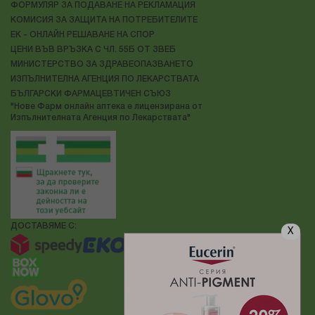
ФОРМУЛЯР ЗА ПОДАВАНЕ НА РЕКЛАМАЦИЯ
КОМИСИЯ ЗА ЗАЩИТА НА ПОТРЕБИТЕЛИТЕ
ЕК - ОНЛАЙН РЕШАВАНЕ НА СПОР
ЦЕНИ ВЪВ ВРЪЗКА С ЧЛ. 55Б ОТ ЗВЕБ
МИНИСТЕРСТВО ЗА ЗДРАВЕОПАЗВАНЕТО
ИЗПЪЛНИТЕЛНА АГЕНЦИЯ ПО ЛЕКАРСТВАТА
БЪЛГАРСКИ ФАРМАЦЕВТИЧЕН СЪЮЗ
"Нове Фарм онлайн аптека е лицензирана от
Изпълнителната Агенция по Лекарствата"
ДОСТАВЯМЕ С:
X