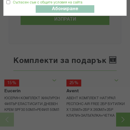
Съгласен съм с общите условия на сайта
Абониране
ИЗПРАТИ
Комплекти за подарък 🆕
15%
25%
Eucerin
Avent
ЮСЕРИН КОМПЛЕКТ ХИАЛУРОН
АВЕНТ КОМПЛЕКТ НАТУРАЛ
ФИЛЪР ЕЛАСТИСИТИ ДНЕВЕН
РЕСПОНС AIR FREE 2БР БУТИЛКИ
КРЕМ SPF30 50МЛ+РЕФИЛ 50МЛ
Х 125МЛ+2БР Х 260МЛ+2БР
КЛАПИ+ЗАЛЪГАЛКА+ЧЕТКА