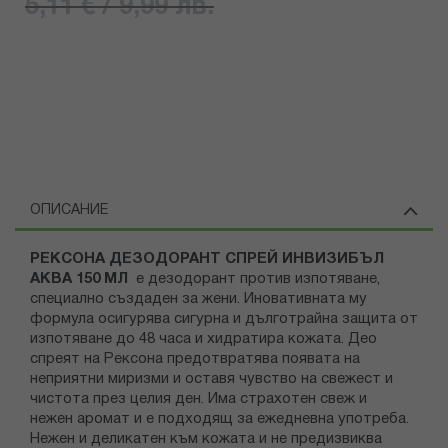
5,11 € / 9,99 лв.
ОПИСАНИЕ
РЕКСОНА ДЕЗОДОРАНТ СПРЕЙ ИНВИЗИБЪЛ
АКВА 150 МЛ
е дезодорант против изпотяване,
специално създаден за жени. Иновативната му
формула осигурява сигурна и дълготрайна защита от
изпотяване до 48 часа и хидратира кожата. Део
спреят на Рексона предотвратява появата на
неприятни миризми и оставя чувство на свежест и
чистота през целия ден. Има страхотен свеж и
нежен аромат и е подходящ за ежедневна употреба.
Нежен и деликатен към кожата и не предизвиква