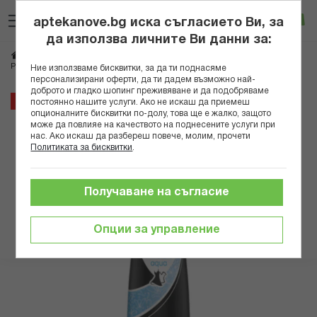
Прескачане
Търсене
Люб
Ко
към
aptekanove.bg иска съгласието Ви, за
съдържанието
Вход
да използва личните Ви данни за:
Начало
Козметика
Козметика за тяло
РЕКСОНА ДЕЗОДОРАНТ СПРЕЙ ИНВИЗИБЪЛ АКВА 150 МЛ
Ние използваме бисквитки, за да ти поднасяме
персонализирани оферти, да ти дадем възможно най-
доброто и гладко шопинг преживяване и да подобряваме
Преминете
43%
постоянно нашите услуги. Ако не искаш да приемеш
към
опционалните бисквитки по-долу, това ще е жалко, защото
може да повлияе на качеството на поднесените услуги при
края
нас. Ако искаш да разбереш повече, молим, прочети
на
Политиката за бисквитки
.
галерията
на
изображенията
Получаване на съгласие
Опции за управление