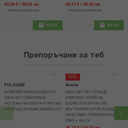
42,24 € / 82.61 лв.
46,13 € / 90.22 лв.
49,69 € / 97.19 лв.
61,50 € / 120.28 лв.
КУПИ
КУПИ
Препоръчани за теб
30%
FOLIGAIN
Avene
ФОЛИГЕЙН МИНОКСИДИЛ 5%
АВЕН GIFT SET СЛЪНЦЕ
ПЯНА ЗА СТИМУЛИРАНЕ
КОМПЛЕКТ СПРЕЙ ЗА
РАСТЕЖА НА КОСАТА И ПРОТИВ
ВЪЗРАСТНИ SPF50+ 200
КОСОПАД ЗА МЪЖЕ 3X60МЛ 4472
МЛ+ТОНИРАН УЛТРА ФЛУИД ЗА
ЛИЦЕ 50МЛ+ ТЕРМАЛНА ВОДА
50МЛ + ЧАНТА