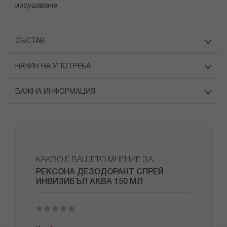
изсушаване.
СЪСТАВ
НАЧИН НА УПОТРЕБА
ВАЖНА ИНФОРМАЦИЯ
КАКВО Е ВАШЕТО МНЕНИЕ ЗА:
РЕКСОНА ДЕЗОДОРАНТ СПРЕЙ
ИНВИЗИБЪЛ АКВА 150 МЛ
1
2
3
4
5
star
stars
stars
stars
stars