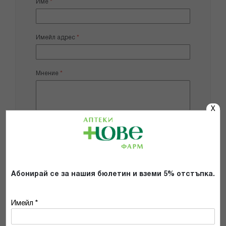
Име
Имейл адрес
Мнение
X
Добави снимки
Абонирай се за нашия бюлетин и вземи 5% отстъпка.
Препоръчвам продукта
Прочетох и се съгласявам с
Имейл *
Общите условия и политиката за
поверителност
*