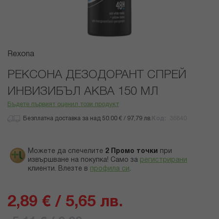
Преминете
Rexona
към
началото
РЕКСОНА ДЕЗОДОРАНТ СПРЕЙ
на
ИНВИЗИБЪЛ АКВА 150 МЛ
галерия
със
Бъдете първият оценил този продукт
снимки
Безплатна доставка за над 50.00 € / 97,79 лв.
Код
36840
Можете да спечелите
2
Промо точки
при
извършване на покупка! Само за
регистрирани
клиенти.
Влезте в
профила си
.
2,89 € / 5,65 лв.