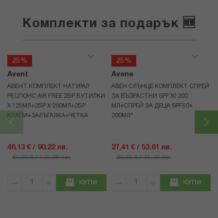
Комплекти за подарък 🆕
25%
25%
Avent
Avene
АВЕНТ КОМПЛЕКТ НАТУРАЛ
АВЕН СЛЪНЦЕ КОМПЛЕКТ СПРЕЙ
РЕСПОНС AIR FREE 2БР БУТИЛКИ
ЗА ВЪЗРАСТНИ SPF30 200
Х 125МЛ+2БР Х 260МЛ+2БР
МЛ+СПРЕЙ ЗА ДЕЦА SPF50+
КЛАПИ+ЗАЛЪГАЛКА+ЧЕТКА
200МЛ*
46,13 € / 90.22 лв.
27,41 € / 53.61 лв.
61,50 € / 120.28 лв.
36,55 € / 71.49 лв.
КУПИ
КУПИ