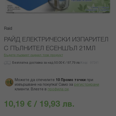
Преминете
Raid
към
началото
РАЙД ЕЛЕКТРИЧЕСКИ ИЗПАРИТЕЛ
на
С ПЪЛНИТЕЛ ЕСЕНШЪЛ 21МЛ
галерия
със
Бъдете първият оценил този продукт
снимки
Безплатна доставка за над 50.00 € / 97,79 лв.
Код
97241
Можете да спечелите
10
Промо точки
при
извършване на покупка! Само за
регистрирани
клиенти.
Влезте в
профила си
.
10,19 € / 19,93 лв.