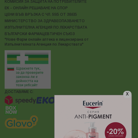
КОМИСИЯ ЗА ЗАЩИТА НА ПОТРЕБИТЕЛИТЕ
ЕК - ОНЛАЙН РЕШАВАНЕ НА СПОР
ЦЕНИ ВЪВ ВРЪЗКА С ЧЛ. 55Б ОТ ЗВЕБ
МИНИСТЕРСТВО ЗА ЗДРАВЕОПАЗВАНЕТО
ИЗПЪЛНИТЕЛНА АГЕНЦИЯ ПО ЛЕКАРСТВАТА
БЪЛГАРСКИ ФАРМАЦЕВТИЧЕН СЪЮЗ
"Нове Фарм онлайн аптека е лицензирана от
Изпълнителната Агенция по Лекарствата"
ДОСТАВЯМЕ С:
X