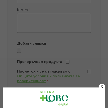
Мнение
Добави снимки
Препоръчвам продукта
Прочетох и се съгласявам с
Общите условия и политиката за
поверителност
*
X
ИЗПРАТИ