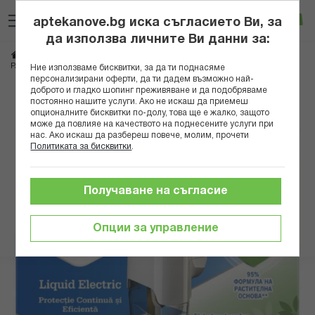
Прескачане
Търсене
Люб
Ко
към
aptekanove.bg иска съгласието Ви, за
съдържанието
Вход
да използва личните Ви данни за:
Начало
Козметика
Репеленти и инсектициди
РАЙД ЕЛЕКТРИЧЕСКИ ИЗПАРИТЕЛ С ПЪЛНИТЕЛ ЕСЕНШЪЛ 21МЛ
Ние използваме бисквитки, за да ти поднасяме
персонализирани оферти, да ти дадем възможно най-
доброто и гладко шопинг преживяване и да подобряваме
Преминете
постоянно нашите услуги. Ако не искаш да приемеш
към
опционалните бисквитки по-долу, това ще е жалко, защото
може да повлияе на качеството на поднесените услуги при
края
нас. Ако искаш да разбереш повече, молим, прочети
на
Политиката за бисквитки
.
галерията
на
изображенията
Получаване на съгласие
Опции за управление