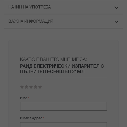
НАЧИН НА УПОТРЕБА
ВАЖНА ИНФОРМАЦИЯ
КАКВО Е ВАШЕТО МНЕНИЕ ЗА:
РАЙД ЕЛЕКТРИЧЕСКИ ИЗПАРИТЕЛ С
ПЪЛНИТЕЛ ЕСЕНШЪЛ 21МЛ
1
2
3
4
5
star
stars
stars
stars
stars
Име
Имейл адрес