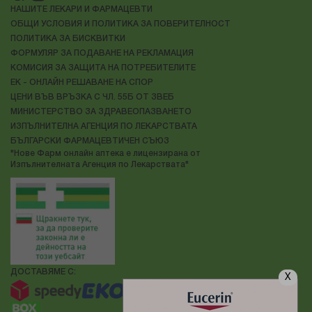
НАШИТЕ ЛЕКАРИ И ФАРМАЦЕВТИ
ОБЩИ УСЛОВИЯ И ПОЛИТИКА ЗА ПОВЕРИТЕЛНОСТ
ПОЛИТИКА ЗА БИСКВИТКИ
ФОРМУЛЯР ЗА ПОДАВАНЕ НА РЕКЛАМАЦИЯ
КОМИСИЯ ЗА ЗАЩИТА НА ПОТРЕБИТЕЛИТЕ
ЕК - ОНЛАЙН РЕШАВАНЕ НА СПОР
ЦЕНИ ВЪВ ВРЪЗКА С ЧЛ. 55Б ОТ ЗВЕБ
МИНИСТЕРСТВО ЗА ЗДРАВЕОПАЗВАНЕТО
ИЗПЪЛНИТЕЛНА АГЕНЦИЯ ПО ЛЕКАРСТВАТА
БЪЛГАРСКИ ФАРМАЦЕВТИЧЕН СЪЮЗ
"Нове Фарм онлайн аптека е лицензирана от
Изпълнителната Агенция по Лекарствата"
ДОСТАВЯМЕ С:
X