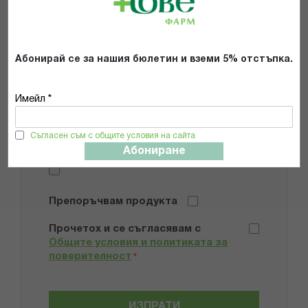
Имейл адрес
Мнение
Абонирай се за нашия бюлетин и вземи 5% отстъпка.
Имейл *
Съгласен съм с общите условия на сайта
Добави снимки
Абониране
Препоръчвам продукта
Прочетох и се съгласявам с
Общите условия и политиката за
поверителност
*
ИЗПРАТИ