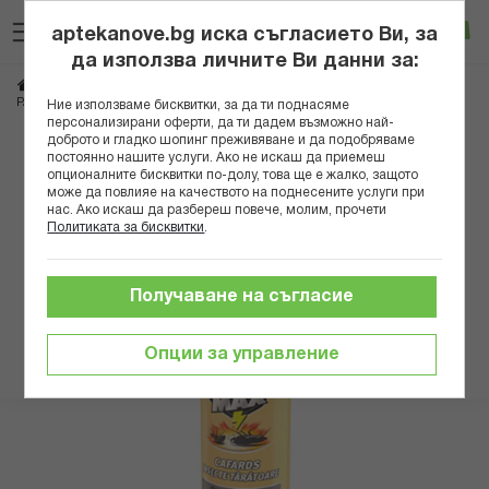
Прескачане
Търсене
Люб
Ко
към
aptekanove.bg иска съгласието Ви, за
съдържанието
Вход
да използва личните Ви данни за:
Начало
Козметика
Репеленти и инсектициди
РАЙД АЕРОЗОЛ МАКС 3В1 ПЪЛЗЯЩИ НАСЕКОМИ 400 МЛ
Ние използваме бисквитки, за да ти поднасяме
персонализирани оферти, да ти дадем възможно най-
доброто и гладко шопинг преживяване и да подобряваме
Преминете
постоянно нашите услуги. Ако не искаш да приемеш
към
опционалните бисквитки по-долу, това ще е жалко, защото
може да повлияе на качеството на поднесените услуги при
края
нас. Ако искаш да разбереш повече, молим, прочети
на
Политиката за бисквитки
.
галерията
на
изображенията
Получаване на съгласие
Опции за управление