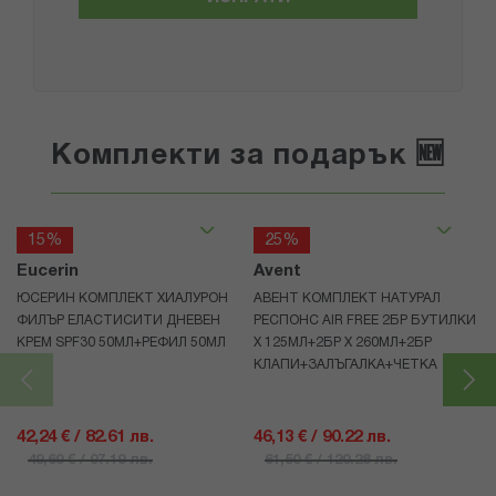
Комплекти за подарък 🆕
15%
25%
Eucerin
Avent
ЮСЕРИН КОМПЛЕКТ ХИАЛУРОН
АВЕНТ КОМПЛЕКТ НАТУРАЛ
ФИЛЪР ЕЛАСТИСИТИ ДНЕВЕН
РЕСПОНС AIR FREE 2БР БУТИЛКИ
КРЕМ SPF30 50МЛ+РЕФИЛ 50МЛ
Х 125МЛ+2БР Х 260МЛ+2БР
КЛАПИ+ЗАЛЪГАЛКА+ЧЕТКА
42,24 € / 82.61 лв.
46,13 € / 90.22 лв.
49,69 € / 97.19 лв.
61,50 € / 120.28 лв.