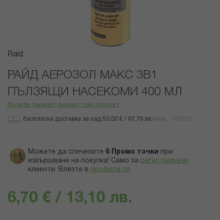
Преминете
Raid
към
началото
РАЙД АЕРОЗОЛ МАКС 3В1
на
ПЪЛЗЯЩИ НАСЕКОМИ 400 МЛ
галерия
със
Бъдете първият оценил този продукт
снимки
Безплатна доставка за над 50.00 € / 97,79 лв.
Код
100062
Можете да спечелите
6
Промо точки
при
извършване на покупка! Само за
регистрирани
клиенти.
Влезте в
профила си
.
6,70 € / 13,10 лв.