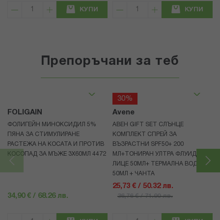
КУПИ
КУПИ
Препоръчани за теб
30%
FOLIGAIN
Avene
ФОЛИГЕЙН МИНОКСИДИЛ 5%
АВЕН GIFT SET СЛЪНЦЕ
ПЯНА ЗА СТИМУЛИРАНЕ
КОМПЛЕКТ СПРЕЙ ЗА
РАСТЕЖА НА КОСАТА И ПРОТИВ
ВЪЗРАСТНИ SPF50+ 200
КОСОПАД ЗА МЪЖЕ 3X60МЛ 4472
МЛ+ТОНИРАН УЛТРА ФЛУИД ЗА
ЛИЦЕ 50МЛ+ ТЕРМАЛНА ВОДА
50МЛ + ЧАНТА
25,73 € / 50.32 лв.
34,90 € / 68.26 лв.
36,76 € / 71.90 лв.