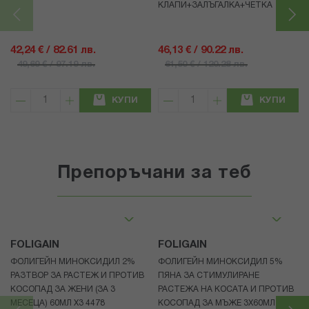
КЛАПИ+ЗАЛЪГАЛКА+ЧЕТКА
42,24 € / 82.61 лв.
46,13 € / 90.22 лв.
49,69 € / 97.19 лв.
61,50 € / 120.28 лв.
КУПИ
КУПИ
Препоръчани за теб
FOLIGAIN
FOLIGAIN
ФОЛИГЕЙН МИНОКСИДИЛ 2%
ФОЛИГЕЙН МИНОКСИДИЛ 5%
РАЗТВОР ЗА РАСТЕЖ И ПРОТИВ
ПЯНА ЗА СТИМУЛИРАНЕ
КОСОПАД ЗА ЖЕНИ (ЗА 3
РАСТЕЖА НА КОСАТА И ПРОТИВ
МЕСЕЦА) 60МЛ X3 4478
КОСОПАД ЗА МЪЖЕ 3X60МЛ 4472