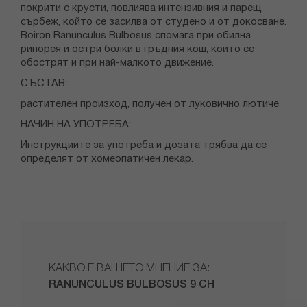
покрити с крусти, повлиява интензивния и парещ
сърбеж, който се засилва от студено и от докосване.
Boiron Ranunculus Bulbosus спомага при обилна
ринорея и остри болки в гръдния кош, които се
обострят и при най-малкото движение.
СЪСТАВ:
растителен произход, получен от луковично лютиче
НАЧИН НА УПОТРЕБА:
Инструкциите за употреба и дозата трябва да се
определят от хомеопатичен лекар.
КАКВО Е ВАШЕТО МНЕНИЕ ЗА:
RANUNCULUS BULBOSUS 9 CH