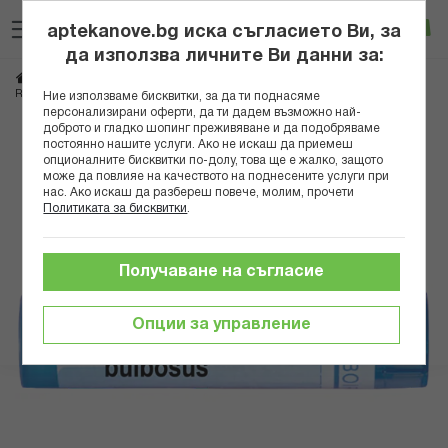
Прескачане
Търсене
Люб
Ко
към
aptekanove.bg иска съгласието Ви, за
съдържанието
Вход
да използва личните Ви данни за:
Начало
Здраве
Хомеопатия
Монопрепарати
RANUNCULUS BULBOSUS 9 CH
Ние използваме бисквитки, за да ти поднасяме
персонализирани оферти, да ти дадем възможно най-
доброто и гладко шопинг преживяване и да подобряваме
Преминете
постоянно нашите услуги. Ако не искаш да приемеш
към
опционалните бисквитки по-долу, това ще е жалко, защото
може да повлияе на качеството на поднесените услуги при
края
нас. Ако искаш да разбереш повече, молим, прочети
на
Политиката за бисквитки
.
галерията
на
изображенията
Получаване на съгласие
Опции за управление