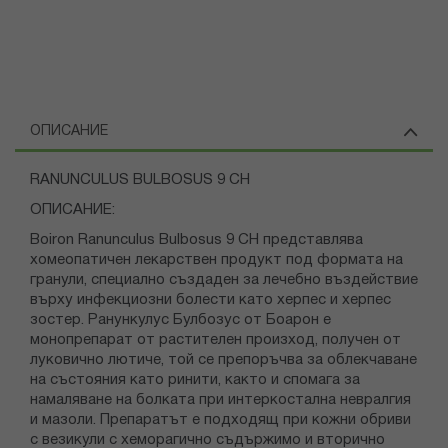
ОПИСАНИЕ
RANUNCULUS BULBOSUS 9 CH
ОПИСАНИЕ:
Boiron Ranunculus Bulbosus 9 CH представлява
хомеопатичен лекарствен продукт под формата на
гранули, специално създаден за лечебно въздействие
върху инфекциозни болести като херпес и херпес
зостер. Ранункулус Булбозус от Боарон е
монопрепарат от растителен произход, получен от
луковично лютиче, той се препоръчва за облекчаване
на състояния като ринити, както и спомага за
намаляване на болката при интеркостална невралгия
и мазоли. Препаратът е подходящ при кожни обриви
с везикули с хеморагично съдържимо и вторично