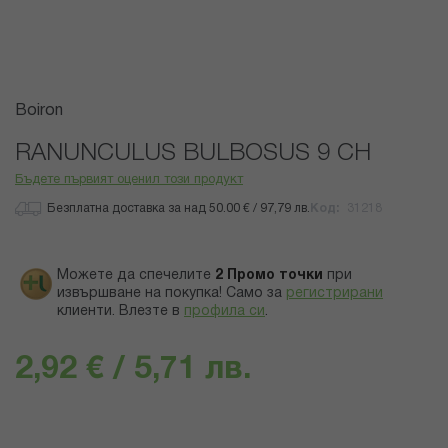
Преминете
Boiron
към
началото
RANUNCULUS BULBOSUS 9 CH
на
Бъдете първият оценил този продукт
галерия
със
Безплатна доставка за над 50.00 € / 97,79 лв.
Код
31218
снимки
Можете да спечелите
2
Промо точки
при
извършване на покупка! Само за
регистрирани
клиенти.
Влезте в
профила си
.
2,92 € / 5,71 лв.