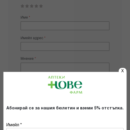
1
2
3
4
5
star
stars
stars
stars
stars
Име
Имейл адрес
Мнение
X
Добави снимки
Абонирай се за нашия бюлетин и вземи 5% отстъпка.
Препоръчвам продукта
Имейл *