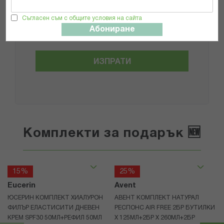
Прочетох и се съгласявам с
Общите условия и политиката за
Съгласен съм с общите условия на сайта
поверителност
*
Абониране
ИЗПРАТИ
Комплекти за подарък 🆕
15%
25%
Eucerin
Avent
ЮСЕРИН КОМПЛЕКТ ХИАЛУРОН
АВЕНТ КОМПЛЕКТ НАТУРАЛ
ФИЛЪР ЕЛАСТИСИТИ ДНЕВЕН
РЕСПОНС AIR FREE 2БР БУТИЛКИ
КРЕМ SPF30 50МЛ+РЕФИЛ 50МЛ
Х 125МЛ+2БР Х 260МЛ+2БР