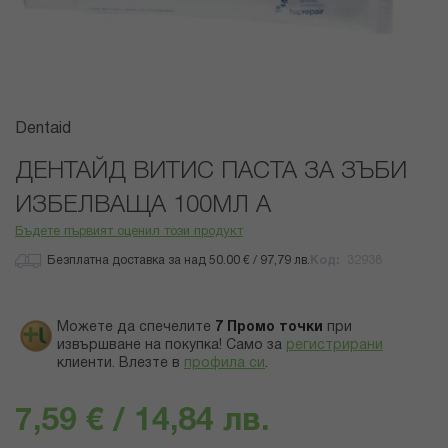
Преминете
Dentaid
към
началото
ДЕНТАЙД ВИТИС ПАСТА ЗА ЗЪБИ
на
ИЗБЕЛВАЩА 100МЛ А
галерия
със
Бъдете първият оценил този продукт
снимки
Безплатна доставка за над 50.00 € / 97,79 лв.
Код
32938
Можете да спечелите
7
Промо точки
при
извършване на покупка! Само за
регистрирани
клиенти.
Влезте в
профила си
.
7,59 € / 14,84 лв.