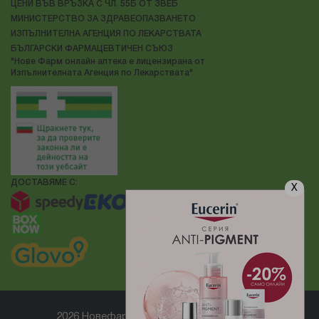
ЦЕНИ ВЪВ ВРЪЗКА С ЧЛ. 55Б ОТ ЗВЕБ
МИНИСТЕРСТВО ЗА ЗДРАВЕОПАЗВАНЕТО
ИЗПЪЛНИТЕЛНА АГЕНЦИЯ ПО ЛЕКАРСТВАТА
БЪЛГАРСКИ ФАРМАЦЕВТИЧЕН СЪЮЗ
"Нове Фарм онлайн аптека е лицензирана от
Изпълнителната Агенция по Лекарствата"
ДОСТАВЯМЕ С:
X
2026 Новефарм ® Всички права запазени