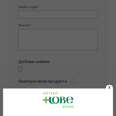
Имейл адрес
Мнение
Добави снимки
Препоръчвам продукта
X
Прочетох и се съгласявам с
Общите условия и политиката за
поверителност
*