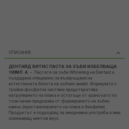
ОПИСАНИЕ
ДЕНТАЙД ВИТИС ПАСТА ЗА ЗЪБИ ИЗБЕЛВАЩА
100МЛ А -
Пастата за зъби Whitening на Dentaid е
създадена специално за възвръщане на
естествената белота на зъбния емайл. Формулата с
тройна фосфатна система предотвратява
натрупването на плака и остатъци от храна като по
този начин предпазва от формирането на зъбен
камък (кристализирането на плака и биофилм).
Продуктът е подходящ за ежедневна употреба и има
освежаващ ментов вкус.