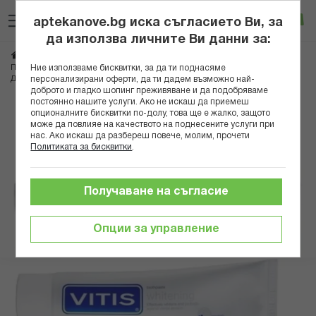
Прескачане
Търсене
Люб
Ко
към
aptekanove.bg иска съгласието Ви, за
съдържанието
Вход
да използва личните Ви данни за:
Начало
Козметика
Продукти за устна хигиена
Ние използваме бисквитки, за да ти поднасяме
Пасти за зъби и избелване
персонализирани оферти, да ти дадем възможно най-
ДЕНТАЙД ВИТИС ПАСТА ЗА ЗЪБИ ИЗБЕЛВАЩА 100МЛ А
доброто и гладко шопинг преживяване и да подобряваме
постоянно нашите услуги. Ако не искаш да приемеш
Преминете
опционалните бисквитки по-долу, това ще е жалко, защото
може да повлияе на качеството на поднесените услуги при
към
нас. Ако искаш да разбереш повече, молим, прочети
края
Политиката за бисквитки
.
на
галерията
на
Получаване на съгласие
изображенията
Опции за управление