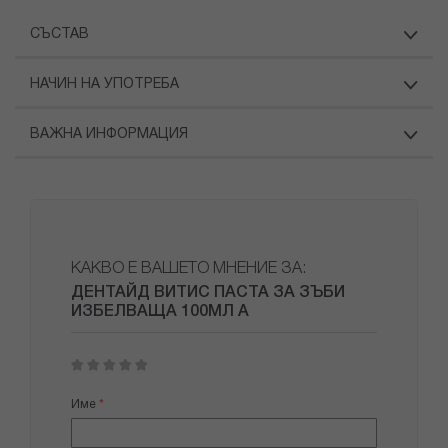
СЪСТАВ
НАЧИН НА УПОТРЕБА
ВАЖНА ИНФОРМАЦИЯ
КАКВО Е ВАШЕТО МНЕНИЕ ЗА:
ДЕНТАЙД ВИТИС ПАСТА ЗА ЗЪБИ
ИЗБЕЛВАЩА 100МЛ А
1
2
3
4
5
star
stars
stars
stars
stars
Име