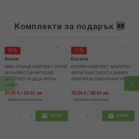
Комплекти за подарък 🆕
25%
15%
Avene
Eucerin
АВЕН СЛЪНЦЕ КОМПЛЕКТ СПРЕЙ
ЮСЕРИН КОМПЛЕКТ ХИАЛУРОН
ЗА ВЪЗРАСТНИ SPF30 200
ФИЛЪР ЕЛАСТИСИТИ ДНЕВЕН
МЛ+СПРЕЙ ЗА ДЕЦА SPF50+
КРЕМ SPF30 50МЛ+РЕФИЛ 50МЛ
200МЛ*
27,41 € / 53.61 лв.
42,24 € / 82.61 лв.
36,55 € / 71.49 лв.
49,69 € / 97.19 лв.
КУПИ
КУПИ