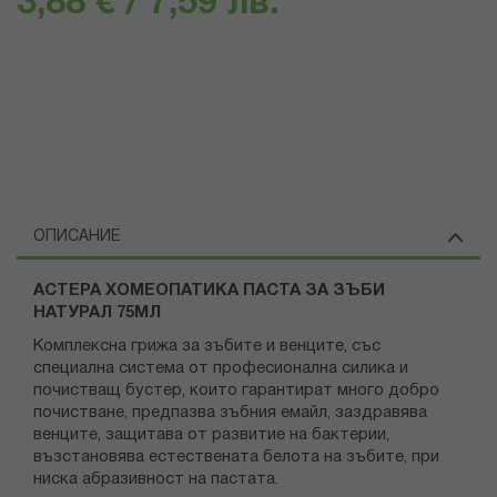
3,88 € / 7,59 лв.
ОПИСАНИЕ
АСТЕРА ХОМЕОПАТИКА ПАСТА ЗА ЗЪБИ
НАТУРАЛ 75МЛ
Комплексна грижа за зъбите и венците, със
специална система от професионална силика и
почистващ бустер, които гарантират много добро
почистване, предпазва зъбния емайл, заздравява
венците, защитава от развитие на бактерии,
възстановява естествената белота на зъбите, при
ниска абразивност на пастата.