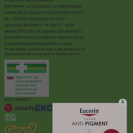
ПОЛИТИКА ЗА БИСКВИТКИ
ФОРМУЛЯР ЗА ПОДАВАНЕ НА РЕКЛАМАЦИЯ
КОМИСИЯ ЗА ЗАЩИТА НА ПОТРЕБИТЕЛИТЕ
ЕК - ОНЛАЙН РЕШАВАНЕ НА СПОР
ЦЕНИ ВЪВ ВРЪЗКА С ЧЛ. 55Б ОТ ЗВЕБ
МИНИСТЕРСТВО ЗА ЗДРАВЕОПАЗВАНЕТО
ИЗПЪЛНИТЕЛНА АГЕНЦИЯ ПО ЛЕКАРСТВАТА
БЪЛГАРСКИ ФАРМАЦЕВТИЧЕН СЪЮЗ
"Нове Фарм онлайн аптека е лицензирана от
Изпълнителната Агенция по Лекарствата"
ДОСТАВЯМЕ С:
X