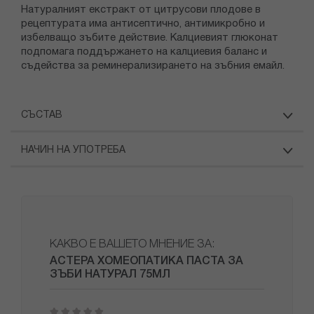
Натуралният екстракт от цитрусови плодове в
рецептурата има антисептично, антимикробно и
избелващо зъбите действие. Калциевият глюконат
подпомага поддържането на калциевия баланс и
съдейства за реминерализирането на зъбния емайл.
СЪСТАВ
НАЧИН НА УПОТРЕБА
КАКВО Е ВАШЕТО МНЕНИЕ ЗА:
АСТЕРА ХОМЕОПАТИКА ПАСТА ЗА
ЗЪБИ НАТУРАЛ 75МЛ