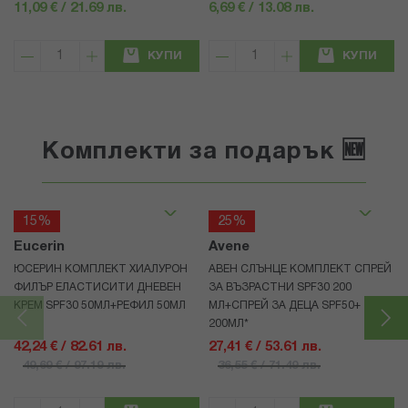
11,09 € / 21.69 лв.
6,69 € / 13.08 лв.
КУПИ
КУПИ
Комплекти за подарък 🆕
15%
25%
Eucerin
Avene
ЮСЕРИН КОМПЛЕКТ ХИАЛУРОН
АВЕН СЛЪНЦЕ КОМПЛЕКТ СПРЕЙ
ФИЛЪР ЕЛАСТИСИТИ ДНЕВЕН
ЗА ВЪЗРАСТНИ SPF30 200
КРЕМ SPF30 50МЛ+РЕФИЛ 50МЛ
МЛ+СПРЕЙ ЗА ДЕЦА SPF50+
200МЛ*
42,24 € / 82.61 лв.
27,41 € / 53.61 лв.
49,69 € / 97.19 лв.
36,55 € / 71.49 лв.