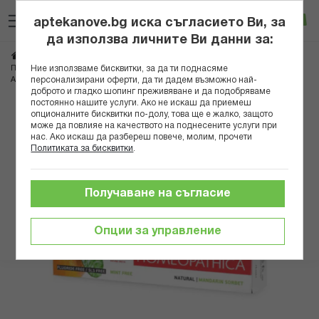
Прескачане
Търсене
Люб
Ко
към
aptekanove.bg иска съгласието Ви, за
съдържанието
Вход
да използва личните Ви данни за:
Начало
Козметика
Продукти за устна хигиена
Ние използваме бисквитки, за да ти поднасяме
Пасти за зъби и избелване
персонализирани оферти, да ти дадем възможно най-
АСТЕРА ХОМЕОПАТИКА ПАСТА ЗА ЗЪБИ НАТУРАЛ 75МЛ
доброто и гладко шопинг преживяване и да подобряваме
постоянно нашите услуги. Ако не искаш да приемеш
Преминете
опционалните бисквитки по-долу, това ще е жалко, защото
може да повлияе на качеството на поднесените услуги при
към
нас. Ако искаш да разбереш повече, молим, прочети
края
Политиката за бисквитки
.
на
галерията
на
Получаване на съгласие
изображенията
Опции за управление