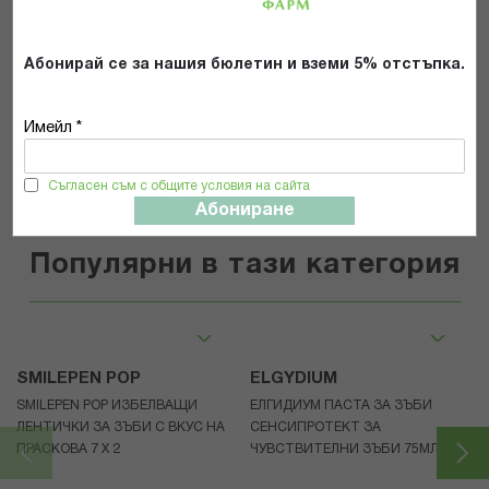
Общите условия и политиката за
поверителност
*
Абонирай се за нашия бюлетин и вземи 5% отстъпка.
ИЗПРАТИ
Имейл *
Съгласен съм с общите условия на сайта
Абониране
Популярни в тази категория
SMILEPEN POP
ELGYDIUM
SMILEPEN POP ИЗБЕЛВАЩИ
ЕЛГИДИУМ ПАСТА ЗА ЗЪБИ
ЛЕНТИЧКИ ЗА ЗЪБИ С ВКУС НА
СЕНСИПРОТЕКТ ЗА
ПРАСКОВА 7 Х 2
ЧУВСТВИТЕЛНИ ЗЪБИ 75МЛ