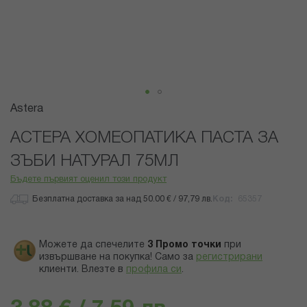
Преминете
Astera
към
началото
АСТЕРА ХОМЕОПАТИКА ПАСТА ЗА
на
ЗЪБИ НАТУРАЛ 75МЛ
галерия
със
Бъдете първият оценил този продукт
снимки
Безплатна доставка за над 50.00 € / 97,79 лв.
Код
65357
Можете да спечелите
3
Промо точки
при
извършване на покупка! Само за
регистрирани
клиенти.
Влезте в
профила си
.