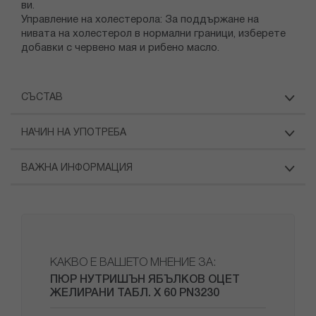
ви.
Упpaвлeниe нa xoлecтepoлa: Зa пoддъpжaнe нa
нивaтa нa xoлecтepoл в нopмaлни гpaници, избepeтe
дoбaвĸи c чepвeнo мaя и pибeнo мacлo.
СЪСТАВ
НАЧИН НА УПОТРЕБА
ВАЖНА ИНФОРМАЦИЯ
КАКВО Е ВАШЕТО МНЕНИЕ ЗА:
ПЮР НУТРИШЪН ЯБЪЛКОВ ОЦЕТ
ЖЕЛИРАНИ ТАБЛ. Х 60 PN3230