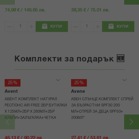
74,98 € / 146.65 лв.
38,35 € / 75.01 лв.
КУПИ
КУПИ
Комплекти за подарък 🆕
25%
25%
Avent
Avene
АВЕНТ КОМПЛЕКТ НАТУРАЛ
АВЕН СЛЪНЦЕ КОМПЛЕКТ СПРЕЙ
РЕСПОНС AIR FREE 2БР БУТИЛКИ
ЗА ВЪЗРАСТНИ SPF30 200
Х 125МЛ+2БР Х 260МЛ+2БР
МЛ+СПРЕЙ ЗА ДЕЦА SPF50+
КЛАПИ+ЗАЛЪГАЛКА+ЧЕТКА
200МЛ*
46,13 € / 90.22 лв.
27,41 € / 53.61 лв.