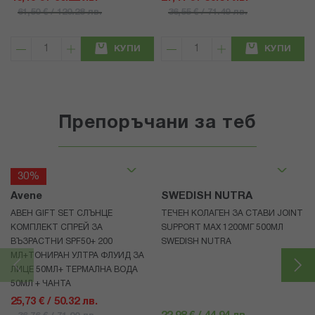
61,50 € / 120.28 лв.
36,55 € / 71.49 лв.
КУПИ
КУПИ
Препоръчани за теб
30%
Avene
SWEDISH NUTRA
АВЕН GIFT SET СЛЪНЦЕ
ТЕЧЕН КОЛАГЕН ЗА СТАВИ JOINT
КОМПЛЕКТ СПРЕЙ ЗА
SUPPORT MAX 1200МГ 500МЛ
ВЪЗРАСТНИ SPF50+ 200
SWEDISH NUTRA
МЛ+ТОНИРАН УЛТРА ФЛУИД ЗА
ЛИЦЕ 50МЛ+ ТЕРМАЛНА ВОДА
50МЛ + ЧАНТА
25,73 € / 50.32 лв.