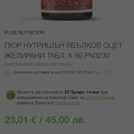
Преминете
PURE NUTRITION
към
началото
ПЮР НУТРИШЪН ЯБЪЛКОВ ОЦЕТ
на
ЖЕЛИРАНИ ТАБЛ. Х 60 PN3230
галерия
със
Бъдете първият оценил този продукт
снимки
Безплатна доставка за над 50.00 € / 97,79 лв.
Код
101174
Можете да спечелите
23
Промо точки
при
извършване на покупка! Само за
регистрирани
клиенти.
Влезте в
профила си
.
23,01 € / 45,00 лв.