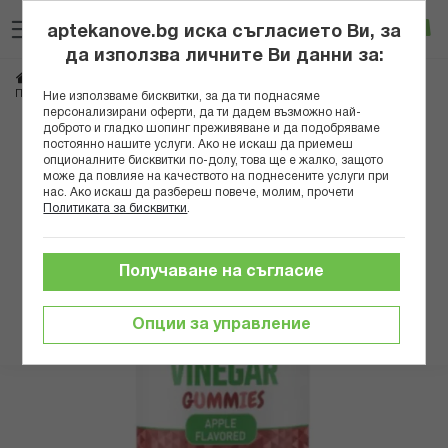
Прескачане
Търсене
Люб
Ко
към
aptekanove.bg иска съгласието Ви, за
съдържанието
Вход
да използва личните Ви данни за:
Начало
Хранителни добавки
Отслабване и детокс
ПЮР НУТРИШЪН ЯБЪЛКОВ ОЦЕТ ЖЕЛИРАНИ ТАБЛ. Х 60 PN3230
Ние използваме бисквитки, за да ти поднасяме
персонализирани оферти, да ти дадем възможно най-
доброто и гладко шопинг преживяване и да подобряваме
Преминете
постоянно нашите услуги. Ако не искаш да приемеш
към
опционалните бисквитки по-долу, това ще е жалко, защото
може да повлияе на качеството на поднесените услуги при
края
нас. Ако искаш да разбереш повече, молим, прочети
на
Политиката за бисквитки
.
галерията
на
изображенията
Получаване на съгласие
Опции за управление