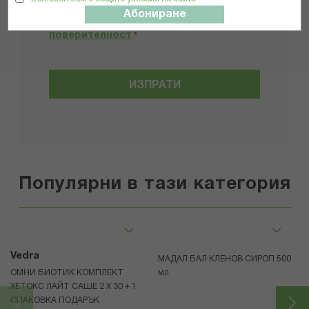
Прочетох и се съгласявам с
Абониране
Общите условия и политиката за
поверителност
*
ИЗПРАТИ
Популярни в тази категория
Vedra
МАДАЛ БАЛ КЛЕНОВ СИРОП 500
ОМНИ БИОТИК КОМПЛЕКТ
мл
ХЕТОКС ЛАЙТ САШЕ 2 X 30 + 1
ОПАКОВКА ПОДАРЪК