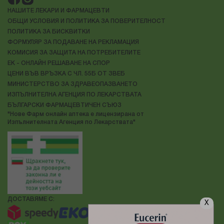
НАШИТЕ ЛЕКАРИ И ФАРМАЦЕВТИ
ОБЩИ УСЛОВИЯ И ПОЛИТИКА ЗА ПОВЕРИТЕЛНОСТ
ПОЛИТИКА ЗА БИСКВИТКИ
ФОРМУЛЯР ЗА ПОДАВАНЕ НА РЕКЛАМАЦИЯ
КОМИСИЯ ЗА ЗАЩИТА НА ПОТРЕБИТЕЛИТЕ
ЕК - ОНЛАЙН РЕШАВАНЕ НА СПОР
ЦЕНИ ВЪВ ВРЪЗКА С ЧЛ. 55Б ОТ ЗВЕБ
МИНИСТЕРСТВО ЗА ЗДРАВЕОПАЗВАНЕТО
ИЗПЪЛНИТЕЛНА АГЕНЦИЯ ПО ЛЕКАРСТВАТА
БЪЛГАРСКИ ФАРМАЦЕВТИЧЕН СЪЮЗ
"Нове Фарм онлайн аптека е лицензирана от
Изпълнителната Агенция по Лекарствата"
ДОСТАВЯМЕ С:
X