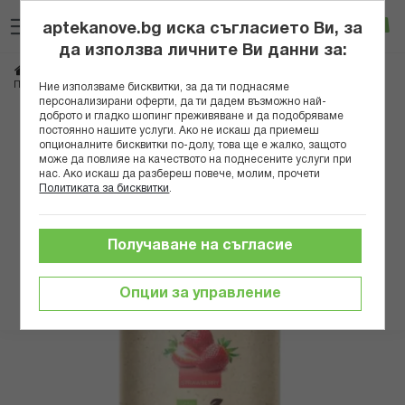
Прескачане
Търсене
Люб
Ко
към
aptekanove.bg иска съгласието Ви, за
съдържанието
Вход
да използва личните Ви данни за:
Начало
Хранителни добавки
Витамини
Витамини за спортисти
ПЮР НУТРИШЪН ВЕГАН ПРОТЕИН ЯГОДА 500ГР PN4152
Ние използваме бисквитки, за да ти поднасяме
персонализирани оферти, да ти дадем възможно най-
доброто и гладко шопинг преживяване и да подобряваме
Преминете
постоянно нашите услуги. Ако не искаш да приемеш
към
опционалните бисквитки по-долу, това ще е жалко, защото
може да повлияе на качеството на поднесените услуги при
края
нас. Ако искаш да разбереш повече, молим, прочети
на
Политиката за бисквитки
.
галерията
на
изображенията
Получаване на съгласие
Опции за управление