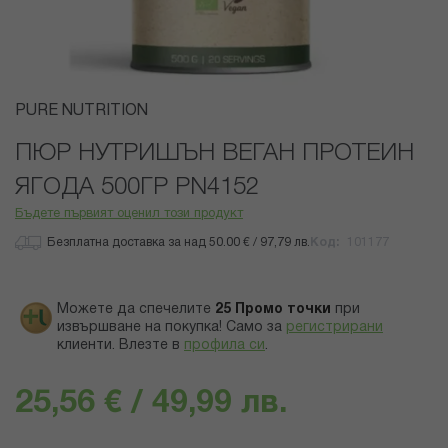
Преминете
PURE NUTRITION
към
началото
ПЮР НУТРИШЪН ВЕГАН ПРОТЕИН
на
ЯГОДА 500ГР PN4152
галерия
със
Бъдете първият оценил този продукт
снимки
Безплатна доставка за над 50.00 € / 97,79 лв.
Код
101177
Можете да спечелите
25
Промо точки
при
извършване на покупка! Само за
регистрирани
клиенти.
Влезте в
профила си
.
25,56 € / 49,99 лв.