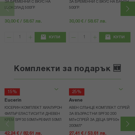
ЗА БРЕМЕННИ С ВКУС НА
ЗА БРЕМЕННИ С ВКУС НА БАНАН
ШОКОЛАД 500ГР.
500ГР.
30,00 € / 58.67 лв.
30,00 € / 58.67 лв.
КУПИ
КУПИ
Комплекти за подарък 🆕
15%
25%
Eucerin
Avene
ЮСЕРИН КОМПЛЕКТ ХИАЛУРОН
АВЕН СЛЪНЦЕ КОМПЛЕКТ СПРЕЙ
ФИЛЪР ЕЛАСТИСИТИ ДНЕВЕН
ЗА ВЪЗРАСТНИ SPF30 200
КРЕМ SPF30 50МЛ+РЕФИЛ 50МЛ
МЛ+СПРЕЙ ЗА ДЕЦА SPF50+
200МЛ*
42,24 € / 82.61 лв.
27,41 € / 53.61 лв.