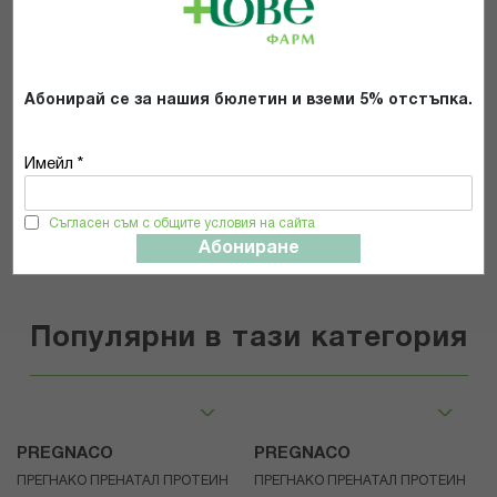
Препоръчвам продукта
Прочетох и се съгласявам с
Общите условия и политиката за
поверителност
Абонирай се за нашия бюлетин и вземи 5% отстъпка.
*
Имейл *
ИЗПРАТИ
Съгласен съм с общите условия на сайта
Абониране
Популярни в тази категория
PREGNACO
PREGNACO
ПРЕГНАКО ПРЕНАТАЛ ПРОТЕИН
ПРЕГНАКО ПРЕНАТАЛ ПРОТЕИН