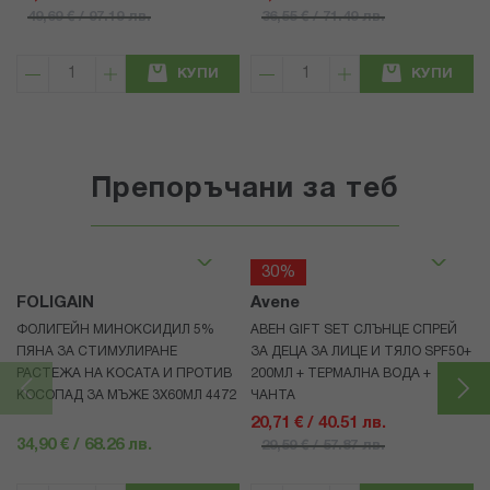
49,69 € / 97.19 лв.
36,55 € / 71.49 лв.
КУПИ
КУПИ
Препоръчани за теб
30%
FOLIGAIN
Avene
ФОЛИГЕЙН МИНОКСИДИЛ 5%
АВЕН GIFT SET СЛЪНЦЕ СПРЕЙ
ПЯНА ЗА СТИМУЛИРАНЕ
ЗА ДЕЦА ЗА ЛИЦЕ И ТЯЛО SPF50+
РАСТЕЖА НА КОСАТА И ПРОТИВ
200МЛ + ТЕРМАЛНА ВОДА +
КОСОПАД ЗА МЪЖЕ 3X60МЛ 4472
ЧАНТА
20,71 € / 40.51 лв.
34,90 € / 68.26 лв.
29,59 € / 57.87 лв.