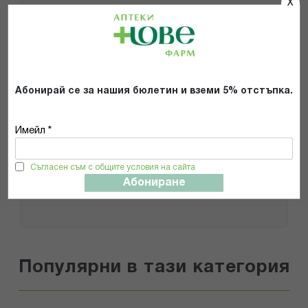
X
Добави снимки
Препоръчвам продукта
Абонирай се за нашия бюлетин и вземи 5% отстъпка.
Прочетох и се съгласявам с
Общите условия и политиката за
поверителност
*
Имейл *
Съгласен съм с общите условия на сайта
ИЗПРАТИ
Абониране
Популярни в тази категория