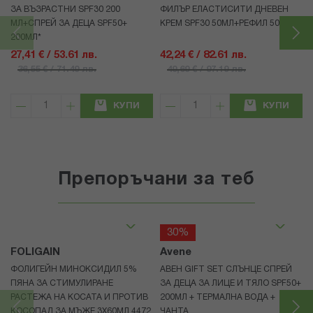
ЗА ВЪЗРАСТНИ SPF30 200
ФИЛЪР ЕЛАСТИСИТИ ДНЕВЕН
МЛ+СПРЕЙ ЗА ДЕЦА SPF50+
КРЕМ SPF30 50МЛ+РЕФИЛ 50МЛ
200МЛ*
27,41 € / 53.61 лв.
42,24 € / 82.61 лв.
36,55 € / 71.49 лв.
49,69 € / 97.19 лв.
КУПИ
КУПИ
Препоръчани за теб
30%
FOLIGAIN
Avene
ФОЛИГЕЙН МИНОКСИДИЛ 5%
АВЕН GIFT SET СЛЪНЦЕ СПРЕЙ
ПЯНА ЗА СТИМУЛИРАНЕ
ЗА ДЕЦА ЗА ЛИЦЕ И ТЯЛО SPF50+
РАСТЕЖА НА КОСАТА И ПРОТИВ
200МЛ + ТЕРМАЛНА ВОДА +
КОСОПАД ЗА МЪЖЕ 3X60МЛ 4472
ЧАНТА