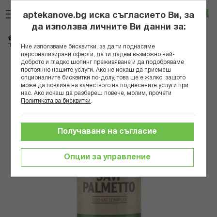
Прескачане
Търсене
Люб
Ко
към
aptekanove.bg иска съгласието Ви, за
съдържанието
Вход
да използва личните Ви данни за:
Начало
Здраве
Мъжко здраве
Простата
ПЮР НУТРИШЪН САО ПАЛМЕТО КОМПЛЕКС КАПС. 500МГ Х 100 PN9098
Ние използваме бисквитки, за да ти поднасяме
персонализирани оферти, да ти дадем възможно най-
доброто и гладко шопинг преживяване и да подобряваме
Преминете
постоянно нашите услуги. Ако не искаш да приемеш
към
опционалните бисквитки по-долу, това ще е жалко, защото
може да повлияе на качеството на поднесените услуги при
края
нас. Ако искаш да разбереш повече, молим, прочети
на
Политиката за бисквитки
.
галерията
на
изображенията
Получаване на съгласие
Опции за управление