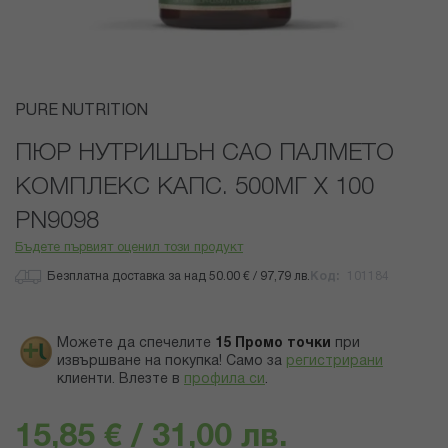
Преминете
PURE NUTRITION
към
началото
ПЮР НУТРИШЪН САО ПАЛМЕТО
на
КОМПЛЕКС КАПС. 500МГ Х 100
галерия
със
PN9098
снимки
Бъдете първият оценил този продукт
Безплатна доставка за над 50.00 € / 97,79 лв.
Код
101184
Можете да спечелите
15
Промо точки
при
извършване на покупка! Само за
регистрирани
клиенти.
Влезте в
профила си
.
15,85 € / 31,00 лв.