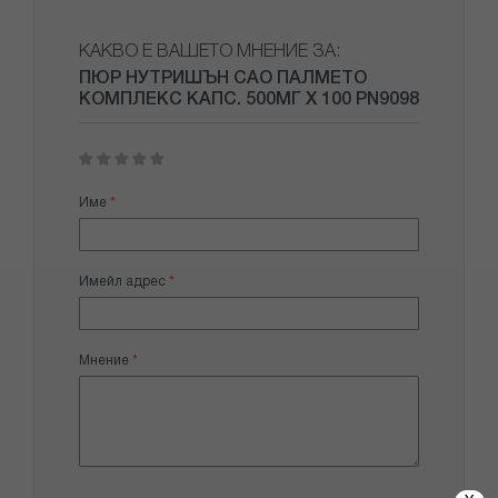
КАКВО Е ВАШЕТО МНЕНИЕ ЗА:
ПЮР НУТРИШЪН САО ПАЛМЕТО
КОМПЛЕКС КАПС. 500МГ Х 100 PN9098
1
2
3
4
5
star
stars
stars
stars
stars
Име
Имейл адрес
Мнение