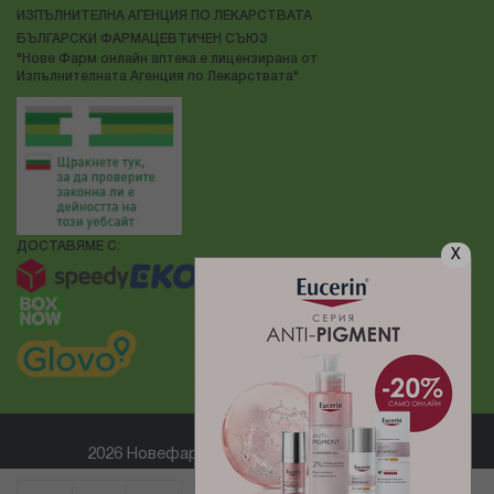
ИЗПЪЛНИТЕЛНА АГЕНЦИЯ ПО ЛЕКАРСТВАТА
БЪЛГАРСКИ ФАРМАЦЕВТИЧЕН СЪЮЗ
"Нове Фарм онлайн аптека е лицензирана от
Изпълнителната Агенция по Лекарствата"
ДОСТАВЯМЕ С:
X
2026 Новефарм ® Всички права запазени
Електронен магазин