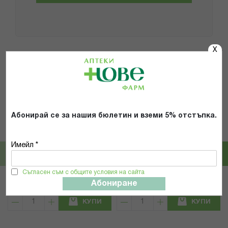
X
Популярни в тази категория
26%
10%
Абонирай се за нашия бюлетин и вземи 5% отстъпка.
Pampers
HUGGIES
ПАМПЕРС ПРЕМИУМ КЕЪР ГАЩИ
ХЪГИС ПЕЛЕНИ ЛИТЪЛ МУВЪРС 3
VP 3 /6-11кг/ Х 48 БР
/4-9КГ/ 78БР
Имейл *
18,79 € / 36.75 лв.
21,95 € / 42.93 лв.
Съгласен съм с общите условия на сайта
25,30 € / 49.48 лв.
24,39 € / 47.70 лв.
Абониране
КУПИ
КУПИ