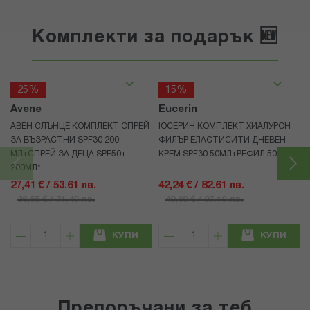
Комплекти за подарък 🆕
25%
15%
Avene
Eucerin
АВЕН СЛЪНЦЕ КОМПЛЕКТ СПРЕЙ
ЮСЕРИН КОМПЛЕКТ ХИАЛУРОН
ЗА ВЪЗРАСТНИ SPF30 200
ФИЛЪР ЕЛАСТИСИТИ ДНЕВЕН
МЛ+СПРЕЙ ЗА ДЕЦА SPF50+
КРЕМ SPF30 50МЛ+РЕФИЛ 50МЛ
200МЛ*
27,41 € / 53.61 лв.
42,24 € / 82.61 лв.
36,55 € / 71.49 лв.
49,69 € / 97.19 лв.
КУПИ
КУПИ
Препоръчани за теб