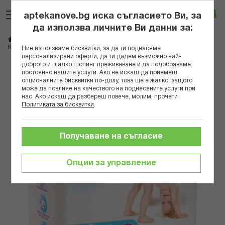
Прескачане
Търсене
Люб
Ко
към
aptekanove.bg иска съгласието Ви, за
съдържанието
Вход
да използва личните Ви данни за:
Начало
Грижа за майката и детето
Памперси и мокри кърпички
ПУФИС СЕНЗИТИВ ГАЩИ 6 15+КГ Х 38
Ние използваме бисквитки, за да ти поднасяме
персонализирани оферти, да ти дадем възможно най-
доброто и гладко шопинг преживяване и да подобряваме
Преминете
постоянно нашите услуги. Ако не искаш да приемеш
към
опционалните бисквитки по-долу, това ще е жалко, защото
може да повлияе на качеството на поднесените услуги при
края
нас. Ако искаш да разбереш повече, молим, прочети
на
Политиката за бисквитки
.
галерията
на
изображенията
Получаване на съгласие
Опции за управление