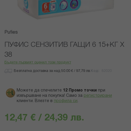
Преминете
Pufies
към
началото
ПУФИС СЕНЗИТИВ ГАЩИ 6 15+КГ Х
на
38
галерия
със
Бъдете първият оценил този продукт
снимки
Безплатна доставка за над 50.00 € / 97,79 лв.
Код
82020
Можете да спечелите
12
Промо точки
при
извършване на покупка! Само за
регистрирани
клиенти.
Влезте в
профила си
.
12,47 € / 24,39 лв.