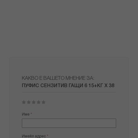
КАКВО Е ВАШЕТО МНЕНИЕ ЗА:
ПУФИС СЕНЗИТИВ ГАЩИ 6 15+КГ Х 38
1
2
3
4
5
star
stars
stars
stars
stars
Име
Имейл адрес