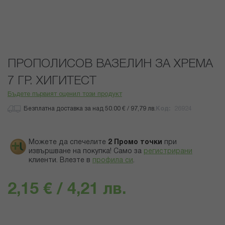
Преминете
ПРОПОЛИСОВ ВАЗЕЛИН ЗА ХРЕМА
към
началото
7 ГР. ХИГИТЕСТ
на
Бъдете първият оценил този продукт
галерия
със
Безплатна доставка за над 50.00 € / 97,79 лв.
Код
26924
снимки
Можете да спечелите
2
Промо точки
при
извършване на покупка! Само за
регистрирани
клиенти.
Влезте в
профила си
.
2,15 € / 4,21 лв.