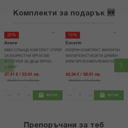
Комплекти за подарък 🆕
25%
15%
Avene
Eucerin
АВЕН СЛЪНЦЕ КОМПЛЕКТ СПРЕЙ
ЮСЕРИН КОМПЛЕКТ ХИАЛУРОН
ЗА ВЪЗРАСТНИ SPF30 200
ФИЛЪР ЕЛАСТИСИТИ ДНЕВЕН
МЛ+СПРЕЙ ЗА ДЕЦА SPF50+
КРЕМ SPF30 50МЛ+РЕФИЛ 50МЛ
200МЛ*
27,41 € / 53.61 лв.
42,24 € / 82.61 лв.
36,55 € / 71.49 лв.
49,69 € / 97.19 лв.
КУПИ
КУПИ
Препоръчани за теб