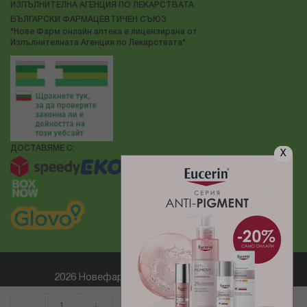
ИЗПЪЛНИТЕЛНА АГЕНЦИЯ ПО ЛЕКАРСТВАТА
БЪЛГАРСКИ ФАРМАЦЕВТИЧЕН СЪЮЗ
"Нове Фарм онлайн аптека е лицензирана от
Изпълнителната Агенция по Лекарствата"
ДОСТАВЯМЕ С:
X
2026 Новефарм ® Всички права запазени
Електронен магазин
разработен и поддържан от
КУПИ