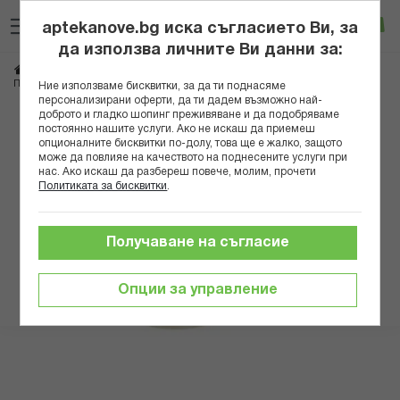
Прескачане
Търсене
Люб
Ко
към
aptekanove.bg иска съгласието Ви, за
съдържанието
Вход
да използва личните Ви данни за:
Начало
Здраве
Очи, уши, нос, гърло
Нос
ПРОПОЛИСОВ ВАЗЕЛИН ЗА ХРЕМА 7 ГР. ХИГИТЕСТ
Ние използваме бисквитки, за да ти поднасяме
персонализирани оферти, да ти дадем възможно най-
доброто и гладко шопинг преживяване и да подобряваме
Преминете
постоянно нашите услуги. Ако не искаш да приемеш
към
опционалните бисквитки по-долу, това ще е жалко, защото
може да повлияе на качеството на поднесените услуги при
края
нас. Ако искаш да разбереш повече, молим, прочети
на
Политиката за бисквитки
.
галерията
на
изображенията
Получаване на съгласие
Опции за управление