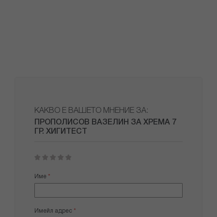
КАКВО Е ВАШЕТО МНЕНИЕ ЗА:
ПРОПОЛИСОВ ВАЗЕЛИН ЗА ХРЕМА 7
ГР. ХИГИТЕСТ
1
2
3
4
5
star
stars
stars
stars
stars
Име
Имейл адрес