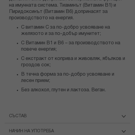
на имунната система. Тиаминът (Витамин B1) и
Пиридоксинът (Витамин B6) допринасят за
производството на енергия.
С витамин С за по-добро усвояване на
желязото и за по-добър имунитет;
С Витамин В1 и В6 – за производството на
повече енергия;
С екстракт от коприва и живовляк, ябълков и
гроздов сок;
В течна форма за по-добро усвояване и
лесен прием;
Без алкохол, глутен и лактоза. Веган.
СЪСТАВ
НАЧИН НА УПОТРЕБА