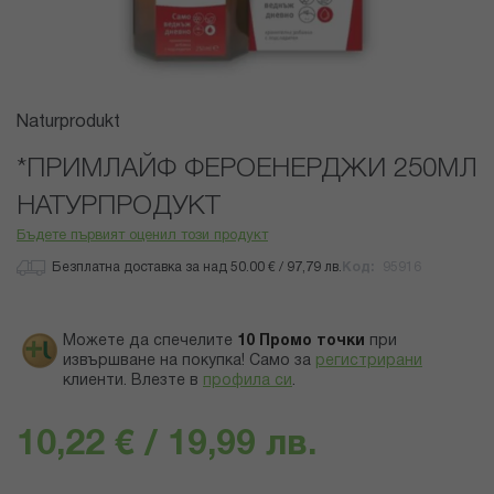
Преминете
Naturprodukt
към
началото
*ПРИМЛАЙФ ФЕРОЕНЕРДЖИ 250МЛ
на
НАТУРПРОДУКТ
галерия
със
Бъдете първият оценил този продукт
снимки
Безплатна доставка за над 50.00 € / 97,79 лв.
Код
95916
Можете да спечелите
10
Промо точки
при
извършване на покупка! Само за
регистрирани
клиенти.
Влезте в
профила си
.
10,22 € / 19,99 лв.