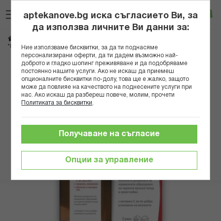
Прескачане
Търсене
Люб
Ко
към
aptekanove.bg иска съгласието Ви, за
съдържанието
Вход
да използва личните Ви данни за:
Начало
Хранителни добавки
Минерали
Желязо
*ПРИМЛАЙФ ФЕРОЕНЕРДЖИ 250МЛ НАТУРПРОДУКТ
Ние използваме бисквитки, за да ти поднасяме
персонализирани оферти, да ти дадем възможно най-
доброто и гладко шопинг преживяване и да подобряваме
Преминете
постоянно нашите услуги. Ако не искаш да приемеш
към
опционалните бисквитки по-долу, това ще е жалко, защото
може да повлияе на качеството на поднесените услуги при
края
нас. Ако искаш да разбереш повече, молим, прочети
на
Политиката за бисквитки
.
галерията
на
изображенията
Получаване на съгласие
Опции за управление