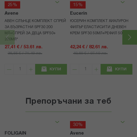
25%
15%
Avene
Eucerin
АВЕН СЛЪНЦЕ КОМПЛЕКТ СПРЕЙ
ЮСЕРИН КОМПЛЕКТ ХИАЛУРОН
ЗА ВЪЗРАСТНИ SPF30 200
ФИЛЪР ЕЛАСТИСИТИ ДНЕВЕН
МЛ+СПРЕЙ ЗА ДЕЦА SPF50+
КРЕМ SPF30 50МЛ+РЕФИЛ 50МЛ
200МЛ*
27,41 € / 53.61 лв.
42,24 € / 82.61 лв.
36,55 € / 71.49 лв.
49,69 € / 97.19 лв.
КУПИ
КУПИ
Препоръчани за теб
30%
FOLIGAIN
Avene