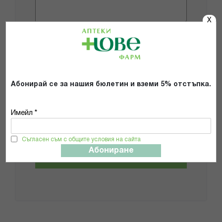
X
Добави снимки
Препоръчвам продукта
Абонирай се за нашия бюлетин и вземи 5% отстъпка.
Прочетох и се съгласявам с
Имейл *
Общите условия и политиката за
поверителност
*
Съгласен съм с общите условия на сайта
Абониране
ИЗПРАТИ