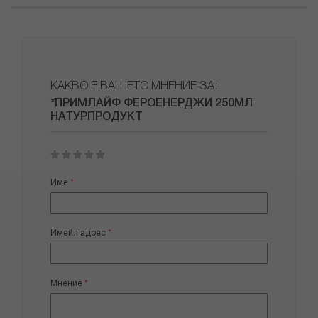
КАКВО Е ВАШЕТО МНЕНИЕ ЗА:
*ПРИМЛАЙФ ФЕРОЕНЕРДЖИ 250МЛ
НАТУРПРОДУКТ
1
2
3
4
5
star
stars
stars
stars
stars
Име
Имейл адрес
Мнение