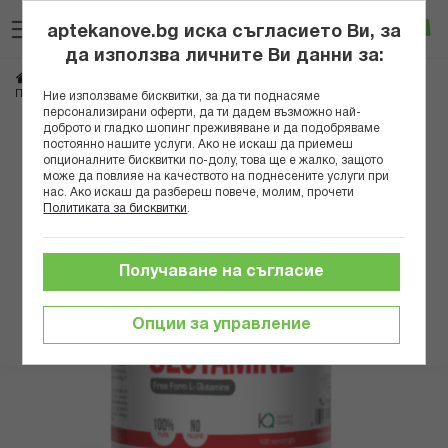
Прескачане
Търсене
Люб
Ко
към
aptekanove.bg иска съгласието Ви, за
съдържанието
Вход
да използва личните Ви данни за:
Начало
Хранителни добавки
Спорт и тонус
ПЮР НУТРИШЪН ПЮР ГЛУТАМИН 500ГР PN1546
Ние използваме бисквитки, за да ти поднасяме
персонализирани оферти, да ти дадем възможно най-
доброто и гладко шопинг преживяване и да подобряваме
Преминете
постоянно нашите услуги. Ако не искаш да приемеш
към
опционалните бисквитки по-долу, това ще е жалко, защото
може да повлияе на качеството на поднесените услуги при
края
нас. Ако искаш да разбереш повече, молим, прочети
на
Политиката за бисквитки
.
галерията
на
изображенията
Получаване на съгласие
Опции за управление