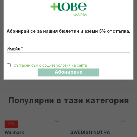
Препоръчвам продукта
Прочетох и се съгласявам с
Общите условия и политиката за
Абонирай се за нашия бюлетин и вземи 5% отстъпка.
поверителност
*
Имейл *
ИЗПРАТИ
Съгласен съм с общите условия на сайта
Абониране
Популярни в тази категория
7%
Walmark
SWEDISH NUTRA