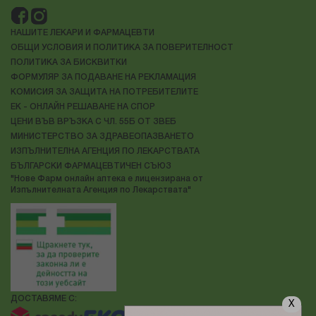
НАШИТЕ ЛЕКАРИ И ФАРМАЦЕВТИ
ОБЩИ УСЛОВИЯ И ПОЛИТИКА ЗА ПОВЕРИТЕЛНОСТ
ПОЛИТИКА ЗА БИСКВИТКИ
ФОРМУЛЯР ЗА ПОДАВАНЕ НА РЕКЛАМАЦИЯ
КОМИСИЯ ЗА ЗАЩИТА НА ПОТРЕБИТЕЛИТЕ
ЕК - ОНЛАЙН РЕШАВАНЕ НА СПОР
ЦЕНИ ВЪВ ВРЪЗКА С ЧЛ. 55Б ОТ ЗВЕБ
МИНИСТЕРСТВО ЗА ЗДРАВЕОПАЗВАНЕТО
ИЗПЪЛНИТЕЛНА АГЕНЦИЯ ПО ЛЕКАРСТВАТА
БЪЛГАРСКИ ФАРМАЦЕВТИЧЕН СЪЮЗ
"Нове Фарм онлайн аптека е лицензирана от
Изпълнителната Агенция по Лекарствата"
ДОСТАВЯМЕ С:
X