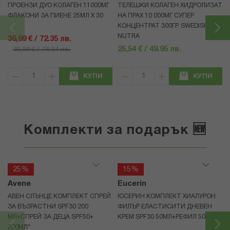
ПРОЕНЗИ ДУО КОЛАГЕН 11000МГ
ТЕЛЕШКИ КОЛАГЕН ХИДРОЛИЗАТ
ФЛАКОНИ ЗА ПИЕНЕ 25МЛ Х 30
НА ПРАХ 10 000МГ СУПЕР
КОНЦЕНТРАТ 300ГР. SWEDISH
NUTRA
36,99 € / 72.35 лв.
25,54 € / 49.95 лв.
39,90 € / 78.04 лв.
КУПИ
КУПИ
Комплекти за подарък 🆕
25%
15%
Avene
Eucerin
АВЕН СЛЪНЦЕ КОМПЛЕКТ СПРЕЙ
ЮСЕРИН КОМПЛЕКТ ХИАЛУРОН
ЗА ВЪЗРАСТНИ SPF30 200
ФИЛЪР ЕЛАСТИСИТИ ДНЕВЕН
МЛ+СПРЕЙ ЗА ДЕЦА SPF50+
КРЕМ SPF30 50МЛ+РЕФИЛ 50МЛ
200МЛ*