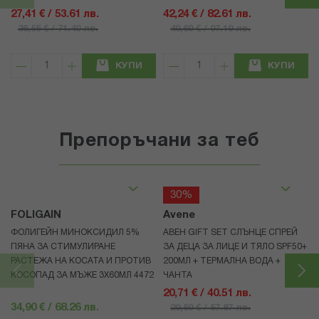
27,41 € / 53.61 лв.
42,24 € / 82.61 лв.
36,55 € / 71.49 лв.
49,69 € / 97.19 лв.
КУПИ
КУПИ
Препоръчани за теб
30%
FOLIGAIN
Avene
ФОЛИГЕЙН МИНОКСИДИЛ 5%
АВЕН GIFT SET СЛЪНЦЕ СПРЕЙ
ПЯНА ЗА СТИМУЛИРАНЕ
ЗА ДЕЦА ЗА ЛИЦЕ И ТЯЛО SPF50+
РАСТЕЖА НА КОСАТА И ПРОТИВ
200МЛ + ТЕРМАЛНА ВОДА +
КОСОПАД ЗА МЪЖЕ 3X60МЛ 4472
ЧАНТА
20,71 € / 40.51 лв.
34,90 € / 68.26 лв.
29,59 € / 57.87 лв.