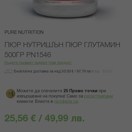
Преминете
PURE NUTRITION
към
началото
ПЮР НУТРИШЪН ПЮР ГЛУТАМИН
на
500ГР PN1546
галерия
със
Бъдете първият оценил този продукт
снимки
Безплатна доставка за над 50.00 € / 97,79 лв.
Код
83337
Можете да спечелите
25
Промо точки
при
извършване на покупка! Само за
регистрирани
клиенти.
Влезте в
профила си
.
25,56 € / 49,99 лв.