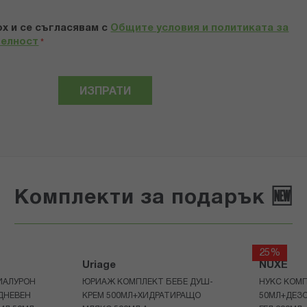
х и се съгласявам с
Общите условия и политиката за
телност
*
ИЗПРАТИ
Комплекти за подарък 🆕
25%
Uriage
NUXE
ИАЛУРОН
ЮРИАЖ КОМПЛЕКТ БЕБЕ ДУШ-
НУКС КОМП
ДНЕВЕН
КРЕМ 500МЛ+ХИДРАТИРАЩО
50МЛ+ДЕЗ