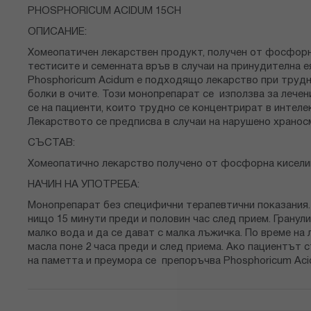
снимки
PHOSPHORICUM ACIDUM 15CH
ОПИСАНИЕ:
Хомеопатичен лекарствен продукт, получен от фосфорна 
тестисите и семенната връв в случаи на принудителна ея
Phosphoricum Acidum е подходящо лекарство при трудно
болки в очите. Този монопрепарат се използва за лечен
се на пациенти, които трудно се концентрират в интеле
Лекарството се предписва в случаи на нарушено храносм
СЪСТАВ:
Хомеопатично лекарство получено от фосфорна кисели
НАЧИН НА УПОТРЕБА:
Монопрепарат без специфични терапевтични показания. 
нищо 15 минути преди и половин час след прием. Гранул
малко вода и да се дават с малка лъжичка. По време на
масла поне 2 часа преди и след приема. Ако пациентът 
на паметта и преумора се препоръчва Phosphoricu