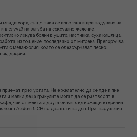
 млади хора, също така се използва и при подуване на
и в случай на загуба на сексуално желение.
тивно лекува болки в ушите, настинка, суха кашлица,
 работа, изтощение, последвано от мигрена. Препоръчва
нти с меланхолия, които се обезсърчават лесно.
пек, диария.
приемат през устата. Не е желателно да се яде и пие
ета и малки деца гранулите могат да се разтворят в
, кафе, чай от мента и други билки, съдържащи етерични
horicum Acidum 9 CH по два пъти на ден. При нарушения