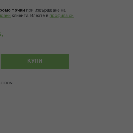
ромо точки
при извършване на
ирани
клиенти.
Влезте в
профила си
.
.
КУПИ
BOIRON