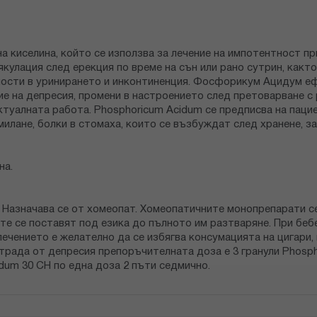
киселина, който се използва за лечение на импотентност при
кулация след ерекция по време на сън или рано сутрин, както 
сти в уринирането и инконтиненция. Фосфорикум Ацидум eфек
ие на депресия, промени в настроението след претоварване с
ктуалната работа. Phosphoricum Acidum се предписва на пацие
илане, болки в стомаха, които се възбуждат след хранене, за
на.
Назначава се от хомеопат. Хомеопатичните монопрепарати се 
ите се поставят под езика до пълното им разтваряне. При беб
 лечението е желателно да се избягва консумацията на цигари
страда от депресия препоръчителната доза е 3 гранули Phosp
m Acidum 30 CH по една доза 2 пъти седмично.