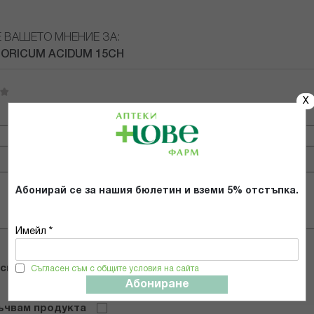
Е ВАШЕТО МНЕНИЕ ЗА:
ORICUM ACIDUM 15CH
X
Имейл адрес
Абонирай се за нашия бюлетин и вземи 5% отстъпка.
Имейл *
 снимки
Съгласен съм с общите условия на сайта
Абониране
ъчвам продукта