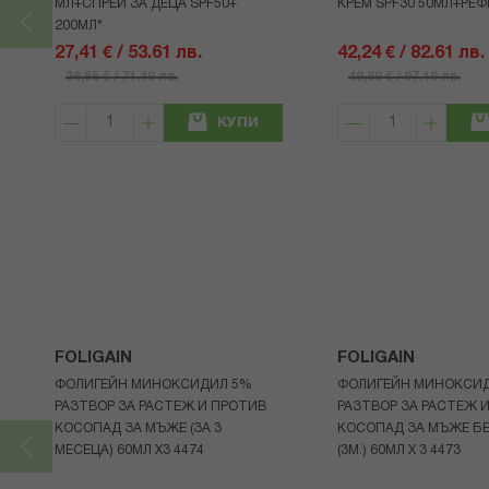
МЛ+СПРЕЙ ЗА ДЕЦА SPF50+
КРЕМ SPF30 50МЛ+РЕФ
200МЛ*
27,41 € / 53.61 лв.
42,24 € / 82.61 лв.
36,55 € / 71.49 лв.
49,69 € / 97.19 лв.
КУПИ
FOLIGAIN
FOLIGAIN
ФОЛИГЕЙН МИНОКСИДИЛ 5%
ФОЛИГЕЙН МИНОКСИ
РАЗТВОР ЗА РАСТЕЖ И ПРОТИВ
РАЗТВОР ЗА РАСТЕЖ 
КОСОПАД ЗА МЪЖЕ (ЗА 3
КОСОПАД ЗА МЪЖЕ БЕ
МЕСЕЦА) 60МЛ X3 4474
(3М.) 60МЛ X 3 4473