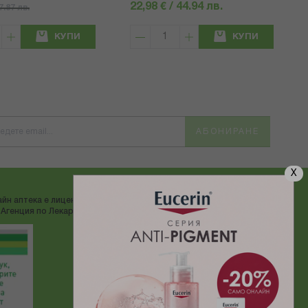
22,98 € / 44.94 лв.
57.87 лв.
КУПИ
КУПИ
АБОНИРАНЕ
X
йн аптека е лицензирана от
ДОСТАВЯМЕ С:
Агенция по Лекарствата"