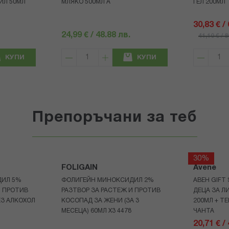
ИЛ 50МЛ
МЛЯКО 500МЛ A
ГЕЛ 200МЛ
30,83 € /
24,99 € / 48.88 лв.
41,10 € / 
КУПИ
КУПИ
Препоръчани за теб
30%
FOLIGAIN
Avene
ДИЛ 5%
ФОЛИГЕЙН МИНОКСИДИЛ 2%
АВЕН GIFT
И ПРОТИВ
РАЗТВОР ЗА РАСТЕЖ И ПРОТИВ
ДЕЦА ЗА Л
З АЛКОХОЛ
КОСОПАД ЗА ЖЕНИ (ЗА 3
200МЛ + Т
МЕСЕЦА) 60МЛ X3 4478
ЧАНТА
20,71 € /