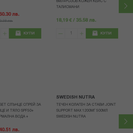
8МЛ+РОЗОВ КОЖЕН КЕЙС С
ТАЛИСМАНИ
 60.30 лв.
18,19 € / 35.58 лв.
80.38 лв.
КУПИ
КУПИ
SWEDISH NUTRA
 SET СЛЪНЦЕ СПРЕЙ ЗА
ТЕЧЕН КОЛАГЕН ЗА СТАВИ JOINT
ИЦЕ И ТЯЛО SPF50+
SUPPORT MAX 1200МГ 500МЛ
ЕРМАЛНА ВОДА +
SWEDISH NUTRA
 40.51 лв.