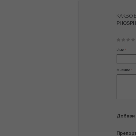
КАКВО 
PHOSPH
1
2
3
4
5
star
stars
stars
stars
stars
Име
Мнение
Добави
Препор