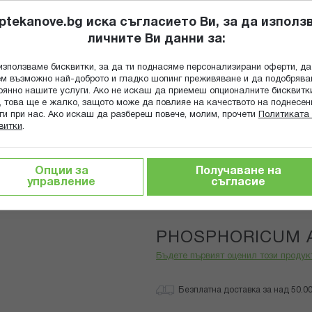
ptekanove.bg иска съгласието Ви, за да използ
личните Ви данни за:
ПОПИТАЙ Ф
използваме бисквитки, за да ти поднасяме персонализирани оферти, да
Търсене
м възможно най-доброто и гладко шопинг преживяване и да подобряв
оянно нашите услуги. Ако не искаш да приемеш опционалните бисквитк
КА
ГРИЖА ЗА МАЙКАТА И ДЕТЕТО
ХРАНИТЕЛНИ ДОБАВКИ
, това ще е жалко, защото може да повлияе на качеството на поднесен
ги при нас. Ако искаш да разбереш повече, молим, прочети
Политиката 
витки
.
PHOSPHORICUM ACIDUM 15CH
Опции за
Получаване на
управление
съгласие
Boiron
PHOSPHORICUM 
Бъдете първият оценил този продук
Безплатна доставка за над 50.00 