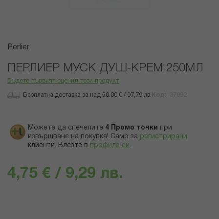
Преминете
Perlier
към
началото
ПЕРЛИЕР МУСК ДУШ-КРЕМ 250МЛ
на
Бъдете първият оценил този продукт
галерия
със
Безплатна доставка за над 50.00 € / 97,79 лв.
Код
37092
снимки
Можете да спечелите
4
Промо точки
при
извършване на покупка! Само за
регистрирани
клиенти.
Влезте в
профила си
.
4,75 € / 9,29 лв.