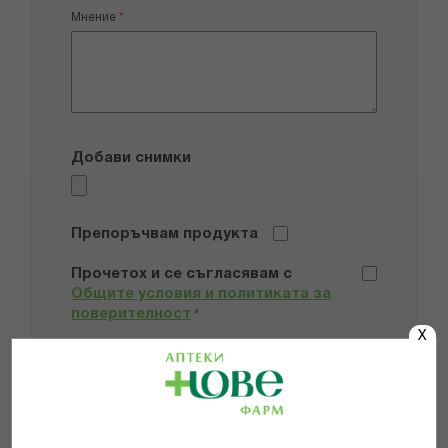
Мнение
Добави снимки
Препоръчвам продукта
Прочетох и се съгласявам с
Общите условия и политиката за
поверителност
*
X
ИЗПРАТИ