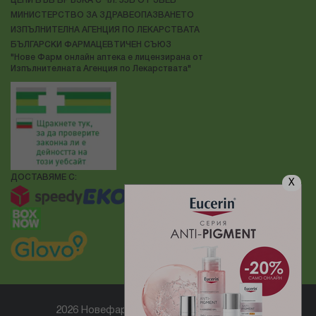
ЦЕНИ ВЪВ ВРЪЗКА С ЧЛ. 55Б ОТ ЗВЕБ
МИНИСТЕРСТВО ЗА ЗДРАВЕОПАЗВАНЕТО
ИЗПЪЛНИТЕЛНА АГЕНЦИЯ ПО ЛЕКАРСТВАТА
БЪЛГАРСКИ ФАРМАЦЕВТИЧЕН СЪЮЗ
"Нове Фарм онлайн аптека е лицензирана от
Изпълнителната Агенция по Лекарствата"
ДОСТАВЯМЕ С:
X
2026 Новефарм ® Всички права запазени