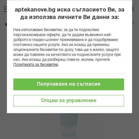
Прескачане
Търсене
Люб
Ко
към
aptekanove.bg иска съгласието Ви, за
съдържанието
Вход
да използва личните Ви данни за:
ПЕРЛИЕР МУСК ДУШ-КРЕМ 250МЛ
Начало
Козметика
Козметика за тяло
Ние използваме бисквитки, за да ти поднасяме
персонализирани оферти, да ти дадем възможно най-
Преминете
доброто и гладко шопинг преживяване и да подобряваме
постоянно нашите услуги. Ако не искаш да приемеш
към
опционалните бисквитки по-долу, това ще е жалко, защото
края
може да повлияе на качеството на поднесените услуги при
на
нас. Ако искаш да разбереш повече, молим, прочети
галерията
Политиката за бисквитки
.
на
изображенията
Получаване на съгласие
Опции за управление