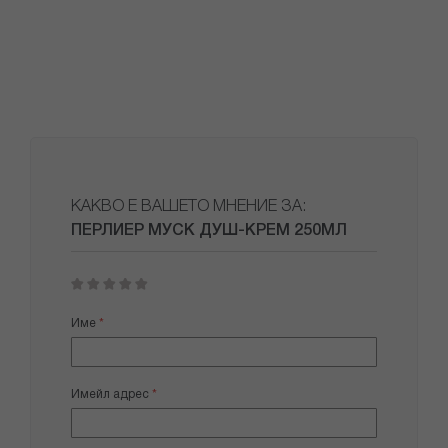
КАКВО Е ВАШЕТО МНЕНИЕ ЗА:
ПЕРЛИЕР МУСК ДУШ-КРЕМ 250МЛ
1
2
3
4
5
star
stars
stars
stars
stars
Име
Имейл адрес