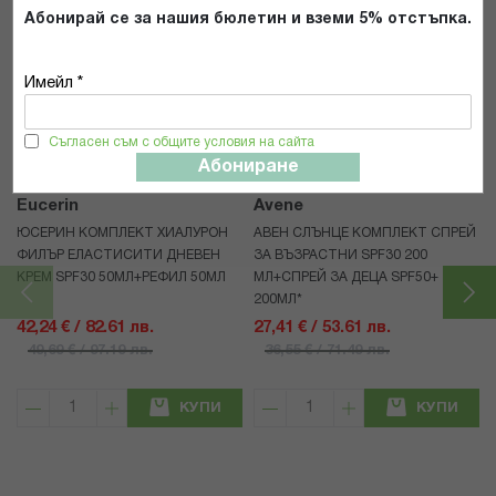
Абонирай се за нашия бюлетин и вземи 5% отстъпка.
Имейл *
Комплекти за подарък 🆕
Съгласен съм с общите условия на сайта
Абониране
15%
25%
Eucerin
Avene
ЮСЕРИН КОМПЛЕКТ ХИАЛУРОН
АВЕН СЛЪНЦЕ КОМПЛЕКТ СПРЕЙ
ФИЛЪР ЕЛАСТИСИТИ ДНЕВЕН
ЗА ВЪЗРАСТНИ SPF30 200
КРЕМ SPF30 50МЛ+РЕФИЛ 50МЛ
МЛ+СПРЕЙ ЗА ДЕЦА SPF50+
200МЛ*
42,24 € / 82.61 лв.
27,41 € / 53.61 лв.
49,69 € / 97.19 лв.
36,55 € / 71.49 лв.
КУПИ
КУПИ