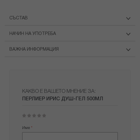
СЪСТАВ
НАЧИН НА УПОТРЕБА
ВАЖНА ИНФОРМАЦИЯ
КАКВО Е ВАШЕТО МНЕНИЕ ЗА:
ПЕРЛИЕР ИРИС ДУШ-ГЕЛ 500МЛ
1
2
3
4
5
star
stars
stars
stars
stars
Име