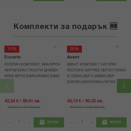
Комплекти за подарък 🆕
15%
25%
Eucerin
Avent
ЮСЕРИН КОМПЛЕКТ ХИАЛУРОН
АВЕНТ КОМПЛЕКТ НАТУРАЛ
ФИЛЪР ЕЛАСТИСИТИ ДНЕВЕН
РЕСПОНС AIR FREE 2БР БУТИЛКИ
КРЕМ SPF30 50МЛ+РЕФИЛ 50МЛ
Х 125МЛ+2БР Х 260МЛ+2БР
КЛАПИ+ЗАЛЪГАЛКА+ЧЕТКА
42,24 € / 82.61 лв.
46,13 € / 90.22 лв.
49,69 € / 97.19 лв.
61,50 € / 120.28 лв.
КУПИ
КУПИ