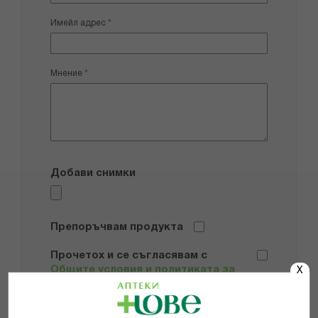
Имейл адрес
Мнение
Добави снимки
Препоръчвам продукта
Прочетох и се съгласявам с
Общите условия и политиката за
X
поверителност
*