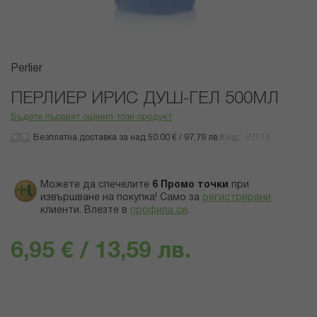
Преминете
Perlier
към
началото
ПЕРЛИЕР ИРИС ДУШ-ГЕЛ 500МЛ
на
Бъдете първият оценил този продукт
галерия
със
Безплатна доставка за над 50.00 € / 97,79 лв.
Код
27116
снимки
Можете да спечелите
6
Промо точки
при
извършване на покупка! Само за
регистрирани
клиенти.
Влезте в
профила си
.
6,95 € / 13,59 лв.