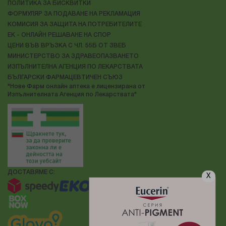
ПОЛИТИКА ЗА БИСКВИТКИ
ФОРМУЛЯР ЗА ПОДАВАНЕ НА РЕКЛАМАЦИЯ
КОМИСИЯ ЗА ЗАЩИТА НА ПОТРЕБИТЕЛИТЕ
ЕК - ОНЛАЙН РЕШАВАНЕ НА СПОР
ЦЕНИ ВЪВ ВРЪЗКА С ЧЛ. 55Б ОТ ЗВЕБ
МИНИСТЕРСТВО ЗА ЗДРАВЕОПАЗВАНЕТО
ИЗПЪЛНИТЕЛНА АГЕНЦИЯ ПО ЛЕКАРСТВАТА
БЪЛГАРСКИ ФАРМАЦЕВТИЧЕН СЪЮЗ
"Нове Фарм онлайн аптека е лицензирана от
Изпълнителната Агенция по Лекарствата"
ДОСТАВЯМЕ С:
X