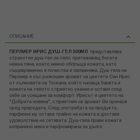
ОПИСАНИЕ
ПЕРЛИЕР ИРИС ДУШ-ГЕЛ 500МЛ
представлява
страхотен душ-гел за тяло, притежаващ богата
нежна пяна, която нежно обгръща кожата, като
същевременно я почиства и овлажнява. Душ-гела на
Перлиер е със разкошен аромат на цветето Син Ирис
от хълмовете на Тоскана, който насища банята и
кожата на тялото с приятно ухание и оставя след
себе си усещане за комфорт. Ирисът е цветето на
"Добрата новина", с приятния си аромат Ви пренася
сред природата. След употребата на продукта,
парфюма му остава трайно на кожата и доставя
удоволствие на сетивата. Душ-гела прави кожата
копринено мека и парфюмирана за дълго.