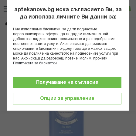
Прескачане
Търсене
Люб
Ко
към
aptekanove.bg иска съгласието Ви, за
съдържанието
Вход
да използва личните Ви данни за:
ПЕРЛИЕР ИРИС ДУШ-ГЕЛ 500МЛ
Начало
Козметика
Козметика за тяло
Ние използваме бисквитки, за да ти поднасяме
персонализирани оферти, да ти дадем възможно най-
Преминете
доброто и гладко шопинг преживяване и да подобряваме
постоянно нашите услуги. Ако не искаш да приемеш
към
опционалните бисквитки по-долу, това ще е жалко, защото
края
може да повлияе на качеството на поднесените услуги при
на
нас. Ако искаш да разбереш повече, молим, прочети
галерията
Политиката за бисквитки
.
на
изображенията
Получаване на съгласие
Опции за управление