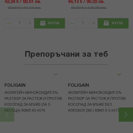
42,24 € / 82.61 лв.
46,13 € / 90.22 лв.
49,69 € / 97.19 лв.
61,50 € / 120.28 лв.
КУПИ
КУПИ
Препоръчани за теб
FOLIGAIN
FOLIGAIN
ФОЛИГЕЙН МИНОКСИДИЛ 5%
ФОЛИГЕЙН МИНОКСИДИЛ 5%
РАЗТВОР ЗА РАСТЕЖ И ПРОТИВ
РАЗТВОР ЗА РАСТЕЖ И ПРОТИВ
КОСОПАД ЗА МЪЖЕ (ЗА 3
КОСОПАД ЗА МЪЖЕ БЕЗ
МЕСЕЦА) 60МЛ X3 4474
АЛКОХОЛ (3М.) 60МЛ X 3 4473