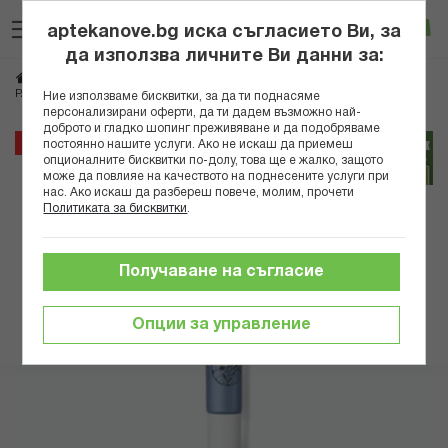
Прескачане
Търсене
Люб
Ко
към
aptekanove.bg иска съгласието Ви, за
съдържанието
Вход
да използва личните Ви данни за:
Начало
Козметика
Дермокозметика
Дермокозметика за лице
PATYKA HYDRA ХИДРАТИРАЩ ОКОЛООЧЕН ГЕЛ-КРЕМ 15МЛ
Ние използваме бисквитки, за да ти поднасяме
персонализирани оферти, да ти дадем възможно най-
доброто и гладко шопинг преживяване и да подобряваме
Преминете
15%
постоянно нашите услуги. Ако не искаш да приемеш
към
опционалните бисквитки по-долу, това ще е жалко, защото
може да повлияе на качеството на поднесените услуги при
края
нас. Ако искаш да разбереш повече, молим, прочети
на
Политиката за бисквитки
.
галерията
на
изображенията
Получаване на съгласие
Опции за управление