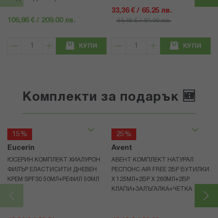
33,36 € / 65.25 лв.
106,86 € / 209.00 лв.
44,48 € / 87.00 лв.
КУПИ
КУПИ
Комплекти за подарък 🆕
15%
25%
Eucerin
Avent
ЮСЕРИН КОМПЛЕКТ ХИАЛУРОН
АВЕНТ КОМПЛЕКТ НАТУРАЛ
ФИЛЪР ЕЛАСТИСИТИ ДНЕВЕН
РЕСПОНС AIR FREE 2БР БУТИЛКИ
КРЕМ SPF30 50МЛ+РЕФИЛ 50МЛ
Х 125МЛ+2БР Х 260МЛ+2БР
КЛАПИ+ЗАЛЪГАЛКА+ЧЕТКА