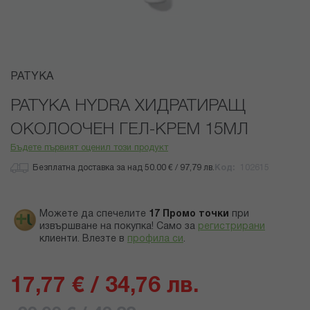
Преминете
PATYKA
към
началото
PATYKA HYDRA ХИДРАТИРАЩ
на
ОКОЛООЧЕН ГЕЛ-КРЕМ 15МЛ
галерия
със
Бъдете първият оценил този продукт
снимки
Безплатна доставка за над 50.00 € / 97,79 лв.
Код
102615
Можете да спечелите
17
Промо точки
при
извършване на покупка! Само за
регистрирани
клиенти.
Влезте в
профила си
.
17,77 € / 34,76 лв.