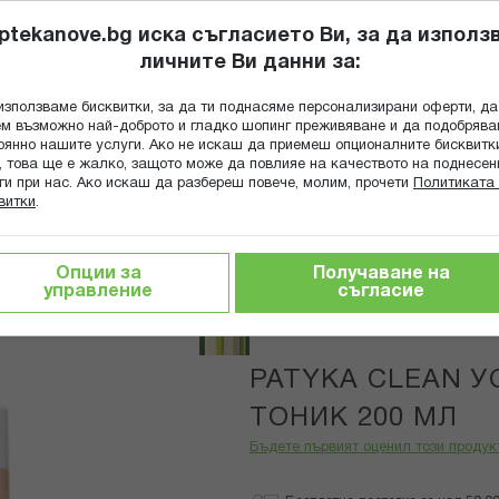
ptekanove.bg иска съгласието Ви, за да използ
личните Ви данни за:
ПОПИТАЙ Ф
използваме бисквитки, за да ти поднасяме персонализирани оферти, да
Търсене
м възможно най-доброто и гладко шопинг преживяване и да подобряв
оянно нашите услуги. Ако не искаш да приемеш опционалните бисквитк
КА
ГРИЖА ЗА МАЙКАТА И ДЕТЕТО
ХРАНИТЕЛНИ ДОБАВКИ
, това ще е жалко, защото може да повлияе на качеството на поднесен
ги при нас. Ако искаш да разбереш повече, молим, прочети
Политиката 
витки
.
тика за лице
PATYKA CLEAN УСПОКОЯВАЩ МЛЕЧЕН ТОНИ
Опции за
Получаване на
управление
съгласие
PATYKA
PATYKA CLEAN 
ТОНИК 200 МЛ
Бъдете първият оценил този продук