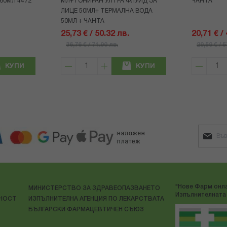
60МЛ 4472
МЛ+ТОНИРАН УЛТРА ФЛУИД ЗА
ЧАНТА
ЛИЦЕ 50МЛ+ ТЕРМАЛНА ВОДА
50МЛ + ЧАНТА
25,73 € / 50.32 лв.
20,71 € /
36,76 € / 71.90 лв.
29,59 € / 
КУПИ
КУПИ
"Нове Фарм онла
МИНИСТЕРСТВО ЗА ЗДРАВЕОПАЗВАНЕТО
Изпълнителната 
ЛНОСТ
ИЗПЪЛНИТЕЛНА АГЕНЦИЯ ПО ЛЕКАРСТВАТА
БЪЛГАРСКИ ФАРМАЦЕВТИЧЕН СЪЮЗ