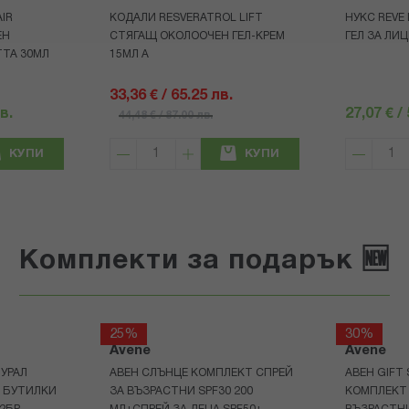
IR
КОДАЛИ RESVERATROL LIFT
НУКС REVE
ЕН
СТЯГАЩ ОКОЛООЧЕН ГЕЛ-КРЕМ
ГЕЛ ЗА ЛИЦ
ТА 30МЛ
15МЛ А
33,36 € / 65.25 лв.
в.
27,07 € /
44,48 € / 87.00 лв.
КУПИ
КУПИ
Комплекти за подарък 🆕
25%
30%
Avene
Avene
УРАЛ
АВЕН СЛЪНЦЕ КОМПЛЕКТ СПРЕЙ
АВЕН GIFT
Р БУТИЛКИ
ЗА ВЪЗРАСТНИ SPF30 200
КОМПЛЕКТ 