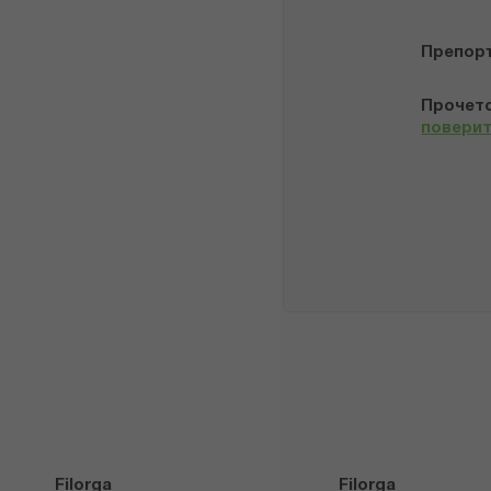
Препор
Прочето
повери
Filorga
Filorga