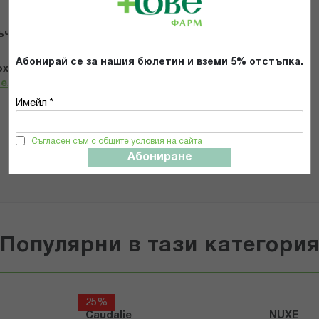
ъчвам продукта
Абонирай се за нашия бюлетин и вземи 5% отстъпка.
х и се съгласявам с
Общите условия и политиката за
телност
*
Имейл *
ИЗПРАТИ
Съгласен съм с общите условия на сайта
Абониране
Популярни в тази категори
25%
Caudalie
NUXE