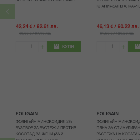
КРЕМ SPF30 50МЛ+РЕФИЛ 50МЛ
Х 125МЛ+2БР Х 260МЛ
КЛАПИ+ЗАЛЪГАЛКА+Ч
42,24 € / 82.61 лв.
46,13 € / 90.22 лв.
49,69 € / 97.19 лв.
61,50 € / 120.28 лв.
КУПИ
FOLIGAIN
FOLIGAIN
ФОЛИГЕЙН МИНОКСИДИЛ 2%
ФОЛИГЕЙН МИНОКСИ
РАЗТВОР ЗА РАСТЕЖ И ПРОТИВ
ПЯНА ЗА СТИМУЛИРА
КОСОПАД ЗА ЖЕНИ (ЗА 3
РАСТЕЖА НА КОСАТА 