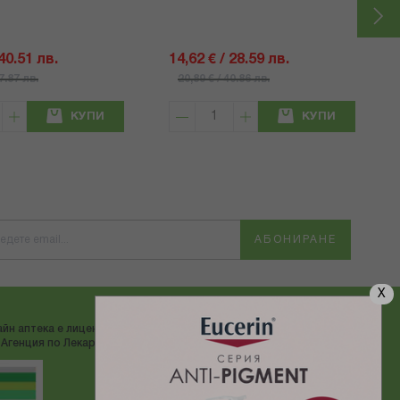
 40.51 лв.
14,62 € / 28.59 лв.
57.87 лв.
20,89 € / 40.86 лв.
КУПИ
КУПИ
АБОНИРАНЕ
X
йн аптека е лицензирана от
ДОСТАВЯМЕ С:
Агенция по Лекарствата"