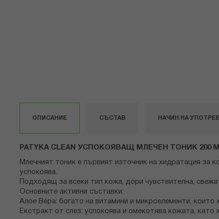
към
началото
на
галерия
със
снимки
ОПИСАНИЕ
СЪСТАВ
НАЧИН НА УПОТРЕ
PATYKA CLEAN УСПОКОЯВАЩ МЛЕЧЕН ТОНИК 200 
Млечният тоник е първият източник на хидратация за к
успокоява.
Подходящ за всеки тип кожа, дори чувствителна, свежа
Основните активни съставки:
Алое Вера: богато на витамини и микроелементи, които
Екстракт от слез: успокоява и омекотява кожата, като 