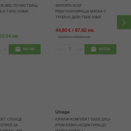
 DE MIEL ПОЧИСТВАЩ
ФИЛОРГА NCEF
Е И ТЯЛО 750МЛ
РЕВИТАЛИЗИРАЩА МАСКА С
ТРОЙНО ДЕЙСТВИЕ 50МЛ
44,80 € / 87.62 лв.
 52.94 лв.
56,00 € / 109.53 лв.
КУПИ
КУПИ
Uriage
 SET СЛЪНЦЕ
ЮРИАЖ КОМПЛЕКТ БЕБЕ ДУШ-
СПРЕЙ ЗА
КРЕМ 500МЛ+ХИДРАТИРАЩО