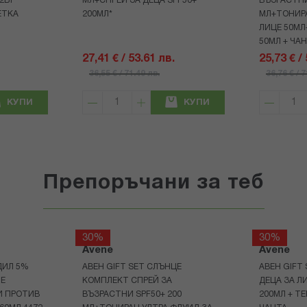
+2БР
МЛ+СПРЕЙ ЗА ДЕЦА SPF50+
ВЪЗРАСТНИ
ЕТКА
200МЛ*
МЛ+ТОНИРА
ЛИЦЕ 50МЛ
50МЛ + ЧА
27,41 € / 53.61 лв.
25,73 € /
36,55 € / 71.49 лв.
36,76 € / 
КУПИ
КУПИ
Препоръчани за теб
30%
30%
Avene
Avene
ДИЛ 5%
АВЕН GIFT SET СЛЪНЦЕ
АВЕН GIFT
НЕ
КОМПЛЕКТ СПРЕЙ ЗА
ДЕЦА ЗА Л
И ПРОТИВ
ВЪЗРАСТНИ SPF50+ 200
200МЛ + Т