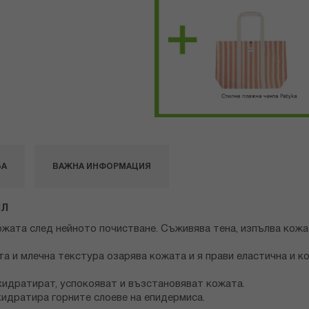
БА
ВАЖНА ИНФОРМАЦИЯ
МЛ
ожата след нейното почистване. Съживява тена, изпълва кожат
та и млечна текстура озарява кожата и я прави еластична и 
 хидратират, успокояват и възстановяват кожата.
хидратира горните слоеве на епидермиса.