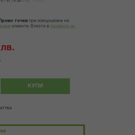
€ / 97,79 лв.
Код
101427
Промо точки
при извършване на
ирани
клиенти.
Влезте в
профила си
.
 лв.
.
КУПИ
PATYKA