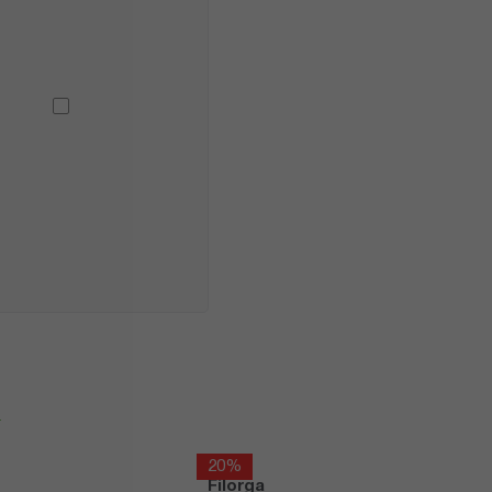
я
20%
Filorga