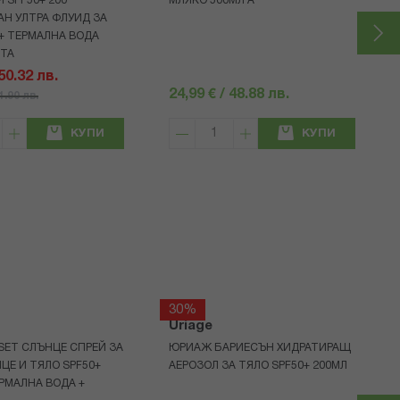
 SPF50+ 200
МЛЯКО 500МЛ A
Н УЛТРА ФЛУИД ЗА
+ ТЕРМАЛНА ВОДА
НТА
 50.32 лв.
24,99 € / 48.88 лв.
71.90 лв.
КУПИ
КУПИ
30%
Uriage
 SET СЛЪНЦЕ СПРЕЙ ЗА
ЮРИАЖ БАРИЕСЪН ХИДРАТИРАЩ
ИЦЕ И ТЯЛО SPF50+
АЕРОЗОЛ ЗА ТЯЛО SPF50+ 200МЛ
ЕРМАЛНА ВОДА +