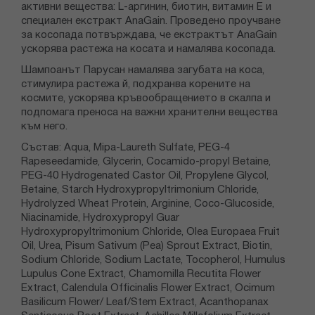
активни вещества: L-аргинин, биотин, витамин Е и
специален екстракт AnaGain. Проведено проучване
за косопада потвърждава, че екстрактът AnaGain
ускорява растежа на косата и намалява косопада.
Шампоанът Парусан намалява загубата на коса,
стимулира растежа й, подхранва корените на
космите, ускорява кръвообращението в скалпа и
подпомага преноса на важни хранителни вещества
към него.
Състав: Aqua, Mipa-Laureth Sulfate, PEG-4
Rapeseedamide, Glycerin, Cocamido-propyl Betaine,
PEG-40 Hydrogenated Castor Oil, Propylene Glycol,
Betaine, Starch Hydroxypropyltrimonium Chloride,
Hydrolyzed Wheat Protein, Arginine, Coco-Glucoside,
Niacinamide, Hydroxypropyl Guar
Hydroxypropyltrimonium Chloride, Olea Europaea Fruit
Oil, Urea, Pisum Sativum (Pea) Sprout Extract, Biotin,
Sodium Chloride, Sodium Lactate, Tocopherol, Humulus
Lupulus Cone Extract, Chamomilla Recutita Flower
Extract, Calendula Officinalis Flower Extract, Ocimum
Basilicum Flower/ Leaf/Stem Extract, Acanthopanax