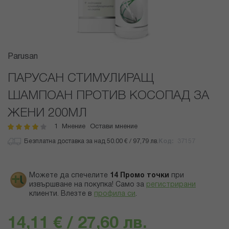
Преминете
Parusan
към
началото
ПАРУСАН СТИМУЛИРАЩ
на
ШАМПОАН ПРОТИВ КОСОПАД ЗА
галерия
със
ЖЕНИ 200МЛ
снимки
1
Мнение
Остави мнение
рейтинг:
80
100
% of
Безплатна доставка за над 50.00 € / 97,79 лв.
Код
37157
Можете да спечелите
14
Промо точки
при
извършване на покупка! Само за
регистрирани
клиенти.
Влезте в
профила си
.
14,11 € / 27,60 лв.