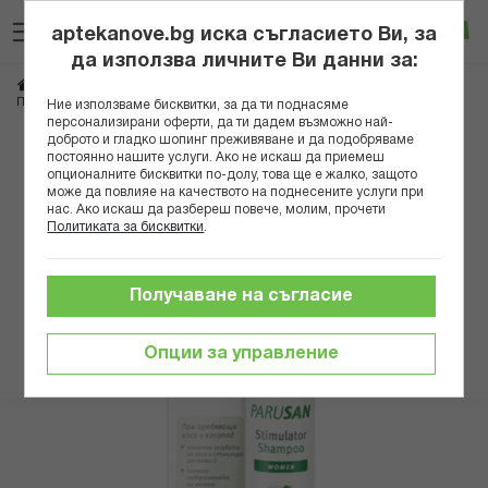
Прескачане
Търсене
Люб
Ко
към
aptekanove.bg иска съгласието Ви, за
съдържанието
Вход
да използва личните Ви данни за:
Начало
Козметика
Козметика за коса
Шампоани
Против косопад
ПАРУСАН СТИМУЛИРАЩ ШАМПОАН ПРОТИВ КОСОПАД ЗА ЖЕНИ 200МЛ
Ние използваме бисквитки, за да ти поднасяме
персонализирани оферти, да ти дадем възможно най-
доброто и гладко шопинг преживяване и да подобряваме
Преминете
постоянно нашите услуги. Ако не искаш да приемеш
към
опционалните бисквитки по-долу, това ще е жалко, защото
може да повлияе на качеството на поднесените услуги при
края
нас. Ако искаш да разбереш повече, молим, прочети
на
Политиката за бисквитки
.
галерията
на
изображенията
Получаване на съгласие
Опции за управление