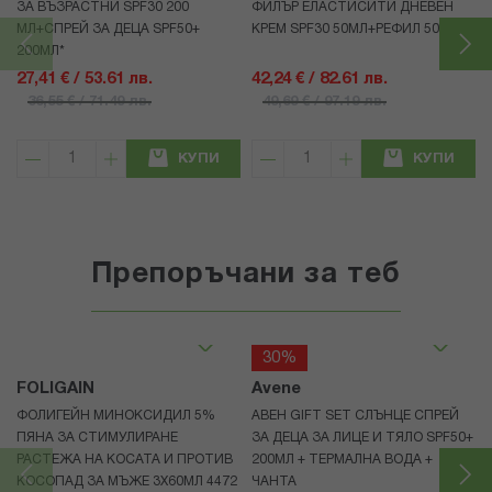
ЗА ВЪЗРАСТНИ SPF30 200
ФИЛЪР ЕЛАСТИСИТИ ДНЕВЕН
МЛ+СПРЕЙ ЗА ДЕЦА SPF50+
КРЕМ SPF30 50МЛ+РЕФИЛ 50МЛ
200МЛ*
27,41 € / 53.61 лв.
42,24 € / 82.61 лв.
36,55 € / 71.49 лв.
49,69 € / 97.19 лв.
КУПИ
КУПИ
Препоръчани за теб
30%
FOLIGAIN
Avene
ФОЛИГЕЙН МИНОКСИДИЛ 5%
АВЕН GIFT SET СЛЪНЦЕ СПРЕЙ
ПЯНА ЗА СТИМУЛИРАНЕ
ЗА ДЕЦА ЗА ЛИЦЕ И ТЯЛО SPF50+
РАСТЕЖА НА КОСАТА И ПРОТИВ
200МЛ + ТЕРМАЛНА ВОДА +
КОСОПАД ЗА МЪЖЕ 3X60МЛ 4472
ЧАНТА