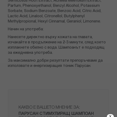
Senticosus Root Extract, Achillea Millefolium Extract,
Parfum, Phenoxyethanol, Benzyl Alcohol, Potassium
Sorbate, Sodium Benzoate, Benzoic Acid, Citric Acid,
Lactic Acid, Linalool, Citronellol, Butylphenyl
Methylpropional, Hexyl Cinnamal, Geraniol, Limonene.
Начин на употреба:
Нанесете директно върху кожата на главата,
изчакайте в продължение на 2-3 минути, след което
изплакнете обилно с вода. Шампоанът е подходящ
за ежедневна употреба.
За максимално добри резултати препоръчваме да
използвате и енергизиращия тоник Парусан.
КАКВО Е ВАШЕТО МНЕНИЕ ЗА:
ПАРУСАН СТИМУЛИРАЩ ШАМПОАН