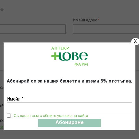
Имейл адрес
X
Абонирай се за нашия бюлетин и вземи 5% отстъпка.
 снимки
Имейл *
ъчвам продукта
Съгласен съм с общите условия на сайта
х и се съгласявам с
Общите условия и политиката за
Абониране
телност
*