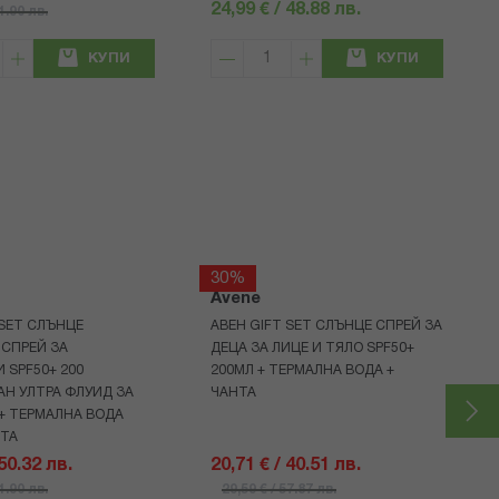
24,99 € / 48.88 лв.
71.90 лв.
КУПИ
КУПИ
30%
Avene
 SET СЛЪНЦЕ
АВЕН GIFT SET СЛЪНЦЕ СПРЕЙ ЗА
СПРЕЙ ЗА
ДЕЦА ЗА ЛИЦЕ И ТЯЛО SPF50+
 SPF50+ 200
200МЛ + ТЕРМАЛНА ВОДА +
Н УЛТРА ФЛУИД ЗА
ЧАНТА
+ ТЕРМАЛНА ВОДА
НТА
 50.32 лв.
20,71 € / 40.51 лв.
71.90 лв.
29,59 € / 57.87 лв.