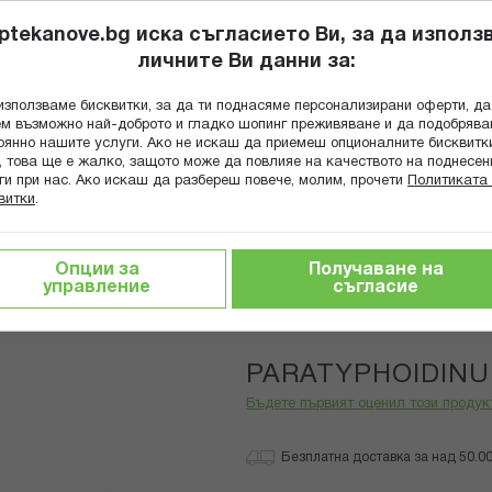
ptekanove.bg иска съгласието Ви, за да използ
личните Ви данни за:
ПОПИТАЙ Ф
използваме бисквитки, за да ти поднасяме персонализирани оферти, да
Търсене
м възможно най-доброто и гладко шопинг преживяване и да подобряв
оянно нашите услуги. Ако не искаш да приемеш опционалните бисквитк
КА
ГРИЖА ЗА МАЙКАТА И ДЕТЕТО
ХРАНИТЕЛНИ ДОБАВКИ
, това ще е жалко, защото може да повлияе на качеството на поднесен
ги при нас. Ако искаш да разбереш повече, молим, прочети
Политиката 
витки
.
PARATYPHOIDINUM B 15 CH
Опции за
Получаване на
управление
съгласие
Boiron
PARATYPHOIDINU
Бъдете първият оценил този продук
Безплатна доставка за над 50.00 