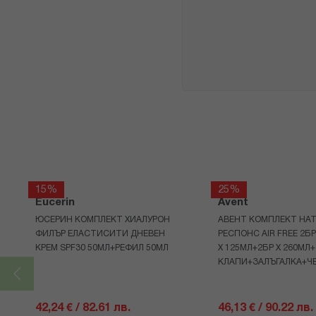
15%
25%
Eucerin
Avent
ЮСЕРИН КОМПЛЕКТ ХИАЛУРОН
АВЕНТ КОМПЛЕКТ НАТ
ФИЛЪР ЕЛАСТИСИТИ ДНЕВЕН
РЕСПОНС AIR FREE 2Б
КРЕМ SPF30 50МЛ+РЕФИЛ 50МЛ
Х 125МЛ+2БР Х 260МЛ
КЛАПИ+ЗАЛЪГАЛКА+Ч
42,24 € / 82.61 лв.
46,13 € / 90.22 лв.