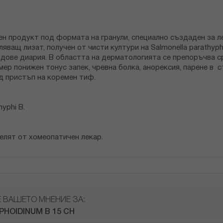
вен продукт под формата на гранули, специално създаден за 
ващ лизат, получен от чисти култури на Salmonella parathyph
дове диария. В областта на дерматологията се препоръчва ср
ер понижен тонус запек, чревна болка, анорексия, парене в
д пристъп на коремен тиф.
hyphi B.
елят от хомеопатичен лекар.
Е ВАШЕТО МНЕНИЕ ЗА:
PHOIDINUM B 15 CH