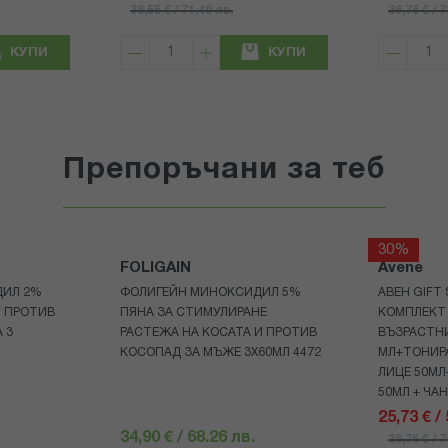
36,55 € / 71.49 лв.
36,76 € / 
КУПИ
КУПИ
Препоръчани за теб
30%
FOLIGAIN
Avene
ДИЛ 2%
ФОЛИГЕЙН МИНОКСИДИЛ 5%
АВЕН GIFT
И ПРОТИВ
ПЯНА ЗА СТИМУЛИРАНЕ
КОМПЛЕКТ 
 3
РАСТЕЖА НА КОСАТА И ПРОТИВ
ВЪЗРАСТНИ
КОСОПАД ЗА МЪЖЕ 3X60МЛ 4472
МЛ+ТОНИРА
ЛИЦЕ 50МЛ
50МЛ + ЧА
25,73 € /
34,90 € / 68.26 лв.
36,76 € / 