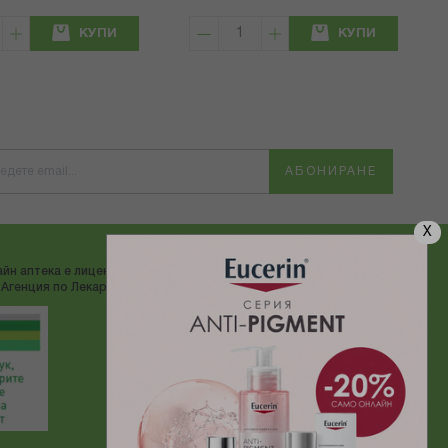
КУПИ
КУПИ
АБОНИРАНЕ
X
йн аптека е лицензирана от
ДОСТАВЯМЕ С:
Агенция по Лекарствата"