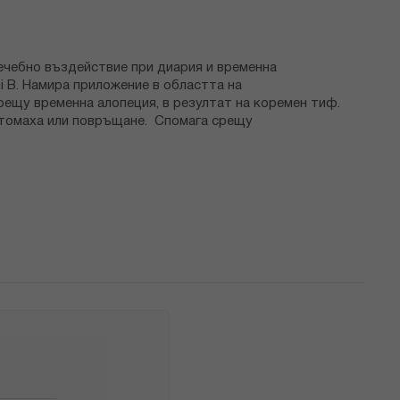
лечебно въздействие при диария и временна
i B. Намира приложение в областта на
ещу временна алопеция, в резултат на коремен тиф.
 стомаха или повръщане. Спомага срещу