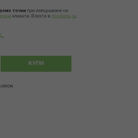
ромо точки
при извършване на
ирани
клиенти.
Влезте в
профила си
.
.
КУПИ
BOIRON