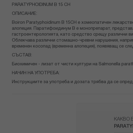
снимки
PARATYPHOIDINUM B 15 CH
ОПИСАНИЕ:
Bоiron Paratyphoidinum В 15CH е хомеопатичен лекарст
алопеция. Паратифоидинум В е монопрепарат, представля
гастроентерологията, като средство срещу различни ви
Облекчава различни стомашно-чревни нарушения, наприм
временен косопад (временна алопеция), появяващ се сле
СЪСТАВ:
Биохимичен - лизат от чисти култури на Salmonella parat
НАЧИН НА УПОТРЕБА:
Инструкциите за употреба и дозата трябва да се опред
КАКВО 
PARATY