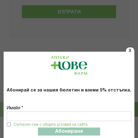
ИЗПРАТИ
X
Популярни в тази категория
26%
10%
Pampers
HUGGIES
Абонирай се за нашия бюлетин и вземи 5% отстъпка.
ПАМПЕРС ПРЕМИУМ КЕЪР ГАЩИ
ХЪГИС ПЕЛЕНИ ЛИТЪЛ МУВЪРС 3
VP 3 /6-11кг/ Х 48 БР
/4-9КГ/ 78БР
Имейл *
18,79 € / 36.75 лв.
21,95 € / 42.93 лв.
25,30 € / 49.48 лв.
24,39 € / 47.70 лв.
Съгласен съм с общите условия на сайта
Абониране