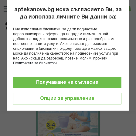
Прескачане
Търсене
Люб
Ко
към
aptekanove.bg иска съгласието Ви, за
съдържанието
Вход
да използва личните Ви данни за:
Начало
Грижа за майката и детето
Памперси и мокри кърпички
ПАМПЕРС БАНСКИ ЗА ЕДНОКРАТНА УПОТРЕБА MIDI 3 /6-11кг/ Х 12 БР
Ние използваме бисквитки, за да ти поднасяме
персонализирани оферти, да ти дадем възможно най-
доброто и гладко шопинг преживяване и да подобряваме
Преминете
постоянно нашите услуги. Ако не искаш да приемеш
към
опционалните бисквитки по-долу, това ще е жалко, защото
може да повлияе на качеството на поднесените услуги при
края
нас. Ако искаш да разбереш повече, молим, прочети
на
Политиката за бисквитки
.
галерията
на
изображенията
Получаване на съгласие
Опции за управление