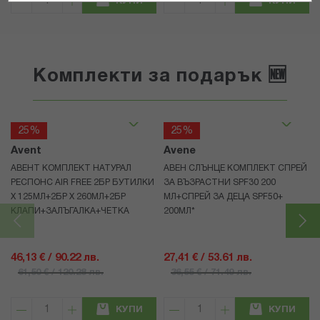
КУПИ
КУПИ
Комплекти за подарък 🆕
25%
25%
Avent
Avene
АВЕНТ КОМПЛЕКТ НАТУРАЛ
АВЕН СЛЪНЦЕ КОМПЛЕКТ СПРЕЙ
РЕСПОНС AIR FREE 2БР БУТИЛКИ
ЗА ВЪЗРАСТНИ SPF30 200
Х 125МЛ+2БР Х 260МЛ+2БР
МЛ+СПРЕЙ ЗА ДЕЦА SPF50+
КЛАПИ+ЗАЛЪГАЛКА+ЧЕТКА
200МЛ*
46,13 € / 90.22 лв.
27,41 € / 53.61 лв.
61,50 € / 120.28 лв.
36,55 € / 71.49 лв.
КУПИ
КУПИ