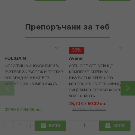
Препоръчани за теб
30%
FOLIGAIN
Avene
ФОЛИГЕЙН МИНОКСИДИЛ 5%
АВЕН GIFT SET СЛЪНЦЕ
РАЗТВОР ЗА РАСТЕЖ И ПРОТИВ
КОМПЛЕКТ СПРЕЙ ЗА
КОСОПАД ЗА МЪЖЕ БЕЗ
ВЪЗРАСТНИ SPF50+ 200
АЛКОХОЛ (3М.) 60МЛ X 3 4473
МЛ+ТОНИРАН УЛТРА ФЛУИД ЗА
ЛИЦЕ 50МЛ+ ТЕРМАЛНА ВОДА
50МЛ + ЧАНТА
25,73 € / 50.32 лв.
32,90 € / 64.35 лв.
36,76 € / 71.90 лв.
КУПИ
КУПИ