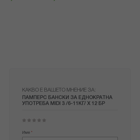
КАКВО Е ВАШЕТО МНЕНИЕ ЗА:
ПАМПЕРС БАНСКИ ЗА ЕДНОКРАТНА
УПОТРЕБА MIDI 3 /6-11КГ/ Х 12 БР
1
2
3
4
5
star
stars
stars
stars
stars
Име