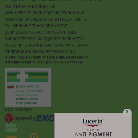
ОБЩИ УСЛОВИЯ И ПОЛИТИКА ЗА ПОВЕРИТЕЛНОСТ
ПОЛИТИКА ЗА БИСКВИТКИ
ФОРМУЛЯР ЗА ПОДАВАНЕ НА РЕКЛАМАЦИЯ
КОМИСИЯ ЗА ЗАЩИТА НА ПОТРЕБИТЕЛИТЕ
ЕК - ОНЛАЙН РЕШАВАНЕ НА СПОР
ЦЕНИ ВЪВ ВРЪЗКА С ЧЛ. 55Б ОТ ЗВЕБ
МИНИСТЕРСТВО ЗА ЗДРАВЕОПАЗВАНЕТО
ИЗПЪЛНИТЕЛНА АГЕНЦИЯ ПО ЛЕКАРСТВАТА
БЪЛГАРСКИ ФАРМАЦЕВТИЧЕН СЪЮЗ
"Нове Фарм онлайн аптека е лицензирана от
Изпълнителната Агенция по Лекарствата"
ДОСТАВЯМЕ С:
X