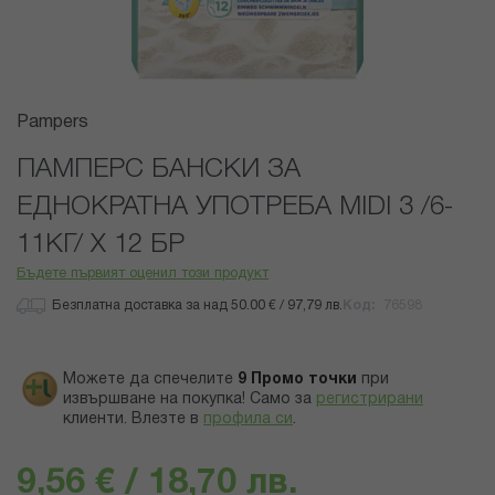
Преминете
Pampers
към
началото
ПАМПЕРС БАНСКИ ЗА
на
ЕДНОКРАТНА УПОТРЕБА MIDI 3 /6-
галерия
със
11КГ/ Х 12 БР
снимки
Бъдете първият оценил този продукт
Безплатна доставка за над 50.00 € / 97,79 лв.
Код
76598
Можете да спечелите
9
Промо точки
при
извършване на покупка! Само за
регистрирани
клиенти.
Влезте в
профила си
.
9,56 € / 18,70 лв.