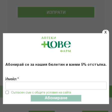
ИЗПРАТИ
X
Популярни в тази категория
Абонирай се за нашия бюлетин и вземи 5% отстъпка.
26%
10%
Pampers
HUGGIES
Имейл *
ПАМПЕРС ПРЕМИУМ КЕЪР ГАЩИ
ХЪГИС ПЕЛЕНИ ЛИТЪЛ МУВЪРС 3
VP 3 /6-11кг/ Х 48 БР
/4-9КГ/ 78БР
Съгласен съм с общите условия на сайта
18,79 € / 36.75 лв.
21,95 € / 42.93 лв.
Абониране
25,30 € / 49.48 лв.
24,39 € / 47.70 лв.