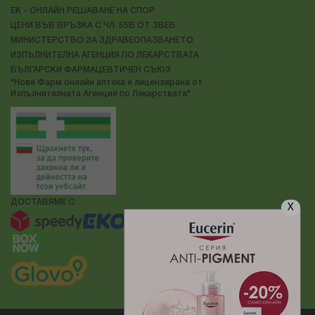
ЕК - ОНЛАЙН РЕШАВАНЕ НА СПОР
ЦЕНИ ВЪВ ВРЪЗКА С ЧЛ. 55Б ОТ ЗВЕБ
МИНИСТЕРСТВО ЗА ЗДРАВЕОПАЗВАНЕТО
ИЗПЪЛНИТЕЛНА АГЕНЦИЯ ПО ЛЕКАРСТВАТА
БЪЛГАРСКИ ФАРМАЦЕВТИЧЕН СЪЮЗ
"Нове Фарм онлайн аптека е лицензирана от
Изпълнителната Агенция по Лекарствата"
ДОСТАВЯМЕ С:
X