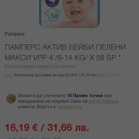
Преминете
Pampers
към
началото
ПАМПЕРС АКТИВ БЕЙБИ ПЕЛЕНИ
на
МАКСИ VPP 4 /9-14 KG/ Х 58 БР *
галерия
със
Бъдете първият оценил този продукт
снимки
Безплатна доставка за над 50.00 € / 97,79 лв.
Код
27509
Можете да спечелите
16
Промо точки
при
извършване на покупка! Само за
регистрирани
клиенти.
Влезте в
профила си
.
16,19 € / 31,66 лв.