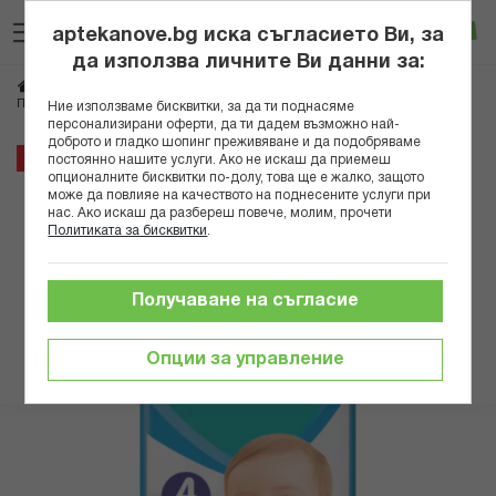
Прескачане
Търсене
Люб
Ко
към
aptekanove.bg иска съгласието Ви, за
съдържанието
Вход
да използва личните Ви данни за:
Начало
Грижа за майката и детето
Памперси и мокри кърпички
ПАМПЕРС АКТИВ БЕЙБИ ПЕЛЕНИ МАКСИ VPP 4 /9-14 kg/ Х 58 БР *
Ние използваме бисквитки, за да ти поднасяме
персонализирани оферти, да ти дадем възможно най-
доброто и гладко шопинг преживяване и да подобряваме
Преминете
18%
постоянно нашите услуги. Ако не искаш да приемеш
към
опционалните бисквитки по-долу, това ще е жалко, защото
може да повлияе на качеството на поднесените услуги при
края
нас. Ако искаш да разбереш повече, молим, прочети
на
Политиката за бисквитки
.
галерията
на
изображенията
Получаване на съгласие
Опции за управление