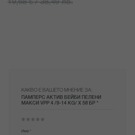
19,68 € / 38,49 лв.
КАКВО Е ВАШЕТО МНЕНИЕ ЗА:
ПАМПЕРС АКТИВ БЕЙБИ ПЕЛЕНИ
МАКСИ VPP 4 /9-14 KG/ Х 58 БР *
1
2
3
4
5
star
stars
stars
stars
stars
Име