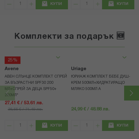
КУПИ
КУПИ
Комплекти за подарък 🆕
25%
Avene
Uriage
АВЕН СЛЪНЦЕ КОМПЛЕКТ СПРЕЙ
ЮРИАЖ КОМПЛЕКТ БЕБЕ ДУШ-
ЗА ВЪЗРАСТНИ SPF30 200
КРЕМ 500МЛ+ХИДРАТИРАЩО
МЛ+СПРЕЙ ЗА ДЕЦА SPF50+
МЛЯКО 500МЛ A
200МЛ*
27,41 € / 53.61 лв.
24,99 € / 48.88 лв.
36,55 € / 71.49 лв.
КУПИ
КУПИ