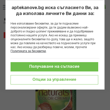
Прескачане
Търсене
Люб
Ко
към
aptekanove.bg иска съгласието Ви, за
съдържанието
Вход
да използва личните Ви данни за:
Начало
Козметика
Бои за коса и оцветители
ПАЛЕТЕ БОЯ ЗА КОСА НАТУРАЛ 5-0 (600)
Ние използваме бисквитки, за да ти поднасяме
персонализирани оферти, да ти дадем възможно най-
доброто и гладко шопинг преживяване и да подобряваме
Преминете
42%
постоянно нашите услуги. Ако не искаш да приемеш
към
опционалните бисквитки по-долу, това ще е жалко, защото
може да повлияе на качеството на поднесените услуги при
края
нас. Ако искаш да разбереш повече, молим, прочети
на
Политиката за бисквитки
.
галерията
на
изображенията
Получаване на съгласие
Опции за управление