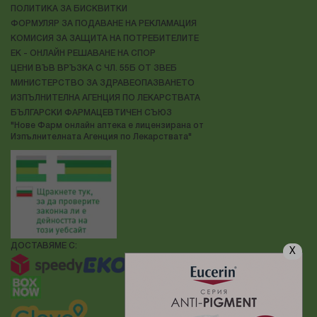
ПОЛИТИКА ЗА БИСКВИТКИ
ФОРМУЛЯР ЗА ПОДАВАНЕ НА РЕКЛАМАЦИЯ
КОМИСИЯ ЗА ЗАЩИТА НА ПОТРЕБИТЕЛИТЕ
ЕК - ОНЛАЙН РЕШАВАНЕ НА СПОР
ЦЕНИ ВЪВ ВРЪЗКА С ЧЛ. 55Б ОТ ЗВЕБ
МИНИСТЕРСТВО ЗА ЗДРАВЕОПАЗВАНЕТО
ИЗПЪЛНИТЕЛНА АГЕНЦИЯ ПО ЛЕКАРСТВАТА
БЪЛГАРСКИ ФАРМАЦЕВТИЧЕН СЪЮЗ
"Нове Фарм онлайн аптека е лицензирана от
Изпълнителната Агенция по Лекарствата"
ДОСТАВЯМЕ С:
X