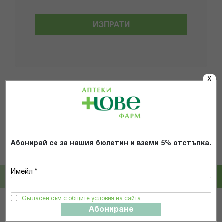
ИЗПРАТИ
X
Популярни в тази категория
9%
14%
Абонирай се за нашия бюлетин и вземи 5% отстъпка.
Loreal
Loreal
ЛОРЕАЛ БОЯ ЗА КОСА ЕКСЕЛЕНС
ЛОРЕАЛ БОЯ ЗА КОСА КАСТИНГ
300*
КРЕМ ГЛОС 5102 *
Имейл *
6,99 € / 13.67 лв.
5,49 € / 10.74 лв.
7,66 € / 14.98 лв.
6,39 € / 12.50 лв.
Съгласен съм с общите условия на сайта
Абониране
КУПИ
КУПИ