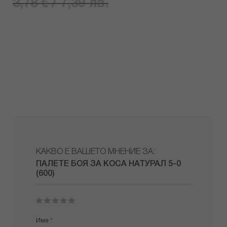
3,78 € / 7,39 лв.
КАКВО Е ВАШЕТО МНЕНИЕ ЗА:
ПАЛЕТЕ БОЯ ЗА КОСА НАТУРАЛ 5-0
(600)
1
2
3
4
5
star
stars
stars
stars
stars
Име