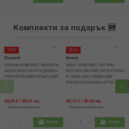
Комплекти за подарък 🆕
15%
25%
Eucerin
Avent
ЮСЕРИН КОМПЛЕКТ ХИАЛУРОН
АВЕНТ КОМПЛЕКТ НАТУРАЛ
ФИЛЪР ЕЛАСТИСИТИ ДНЕВЕН
РЕСПОНС AIR FREE 2БР БУТИЛКИ
КРЕМ SPF30 50МЛ+РЕФИЛ 50МЛ
Х 125МЛ+2БР Х 260МЛ+2БР
КЛАПИ+ЗАЛЪГАЛКА+ЧЕТКА
42,24 € / 82.61 лв.
46,13 € / 90.22 лв.
49,69 € / 97.19 лв.
61,50 € / 120.28 лв.
КУПИ
КУПИ