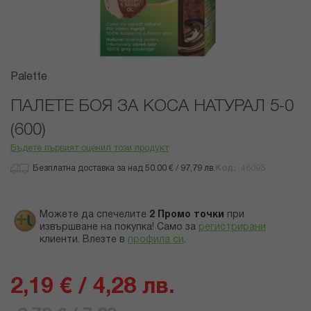
Преминете
Palette
към
началото
ПАЛЕТЕ БОЯ ЗА КОСА НАТУРАЛ 5-0
на
(600)
галерия
със
Бъдете първият оценил този продукт
снимки
Безплатна доставка за над 50.00 € / 97,79 лв.
Код
48093
Можете да спечелите
2
Промо точки
при
извършване на покупка! Само за
регистрирани
клиенти.
Влезте в
профила си
.
2,19 € / 4,28 лв.