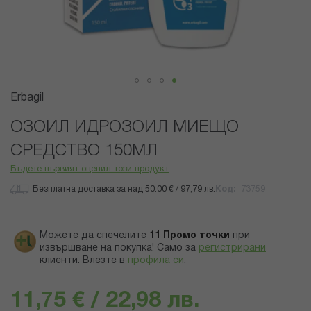
Преминете
Erbagil
към
началото
ОЗОИЛ ИДРОЗОИЛ МИЕЩО
на
СРЕДСТВО 150МЛ
галерия
със
Бъдете първият оценил този продукт
снимки
Безплатна доставка за над 50.00 € / 97,79 лв.
Код
73759
Можете да спечелите
11
Промо точки
при
извършване на покупка! Само за
регистрирани
клиенти.
Влезте в
профила си
.
11,75 € / 22,98 лв.