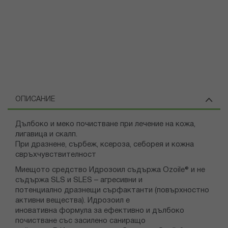
ОПИСАНИЕ
Дълбоко и меко почистване при лечение на кожа,
лигавица и скалп.
При дразнене, сърбеж, ксероза, себорея и кожна
свръхчувствителност
Миещото средство Идрозоил съдържа Ozoile® и не
съдържа SLS и SLES – агресивни и
потенциално дразнещи сърфактанти (повърхностно
активни вещества). Идрозоил е
иновативна формула за ефективно и дълбоко
почистване със засилено саниращо