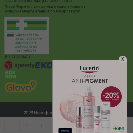
БЪЛГАРСКИ ФАРМАЦЕВТИЧЕН СЪЮЗ
"Нове Фарм онлайн аптека е лицензирана от
Изпълнителната Агенция по Лекарствата"
ДОСТАВЯМЕ С:
X
2026 Новефарм ® Всички права запазени
Електронен магазин
разработен и поддържан от
КУПИ