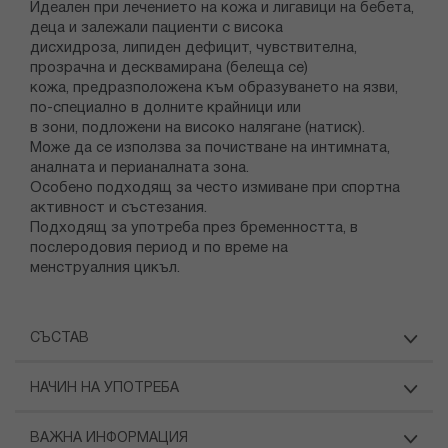
Идеален при лечението на кожа и лигавици на бебета,
деца и залежали пациенти с висока
дисхидроза, липиден дефицит, чувствителна,
прозрачна и десквамирана (белеща се)
кожа, предразположена към образуването на язви,
по-специално в долните крайници или
в зони, подложени на високо налягане (натиск).
Може да се използва за почистване на интимната,
аналната и перианалната зона.
Особено подходящ за често измиване при спортна
активност и състезания.
Подходящ за употреба през бременността, в
послеродовия период и по време на
менструалния цикъл.
СЪСТАВ
НАЧИН НА УПОТРЕБА
ВАЖНА ИНФОРМАЦИЯ