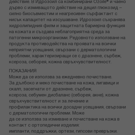
действие. В Идрозоил са комбинирани Ozoile® и чаено
дърво с измиващото действие на децил глюкозид –
силно биосъвместим и неагресивен сърфактант с
нисък капацитет на изсушаване. Идрозоил съхранява
хидролипидния филм и защитната бариерна функция
на кожата и създава неблагоприятна среда за
патогенни микроорганизми. Редовното използване на
продукта противодейства на проявата на всички
неприятни усещания, свързани с дерматологични
проблеми, характеризиращи се с дразнене, сърбеж,
ксероза, себорея, кожна свръхчувствителност.
ПОКАЗАНИЯ
Може да се използва за ежедневно почистване.
За дълбоко и меко почистване на кожа, лигавици и
скалп, засегнати от дразнене, сърбеж,
ксероза, себумен дисбаланс (себорея, акне), кожна
свръхчувствителност и за лечение и
профилактика на всички досадни усещания, свързани
с дерматологични проблеми. Може
да се използва за измиване и почистване на кожа в
контакт с ортопедични изделия:
импланти, поддръжки, ортези, гипсови превръзки.