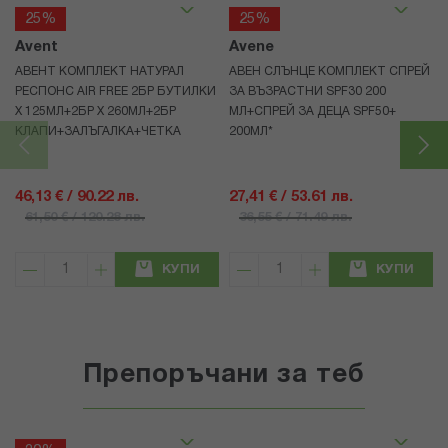
25%
25%
Avent
Avene
АВЕНТ КОМПЛЕКТ НАТУРАЛ
АВЕН СЛЪНЦЕ КОМПЛЕКТ СПРЕЙ
РЕСПОНС AIR FREE 2БР БУТИЛКИ
ЗА ВЪЗРАСТНИ SPF30 200
Х 125МЛ+2БР Х 260МЛ+2БР
МЛ+СПРЕЙ ЗА ДЕЦА SPF50+
КЛАПИ+ЗАЛЪГАЛКА+ЧЕТКА
200МЛ*
46,13 € / 90.22 лв.
27,41 € / 53.61 лв.
61,50 € / 120.28 лв.
36,55 € / 71.49 лв.
КУПИ
КУПИ
Препоръчани за теб