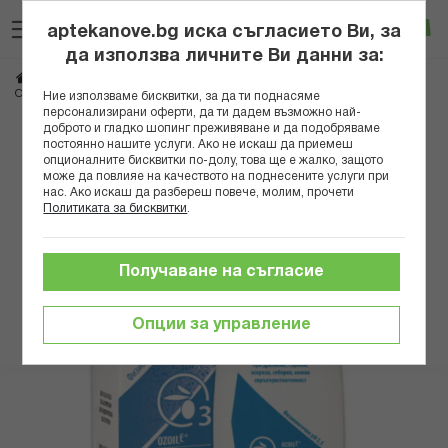
Прескачане
Търсене
Люб
Ко
към
aptekanove.bg иска съгласието Ви, за
съдържанието
Вход
да използва личните Ви данни за:
Начало
Здраве
Дерматологични проблеми
Кожни раздразнения
ОЗОИЛ ИДРОЗОИЛ МИЕЩО СРЕДСТВО 150МЛ
Ние използваме бисквитки, за да ти поднасяме
персонализирани оферти, да ти дадем възможно най-
доброто и гладко шопинг преживяване и да подобряваме
Преминете
постоянно нашите услуги. Ако не искаш да приемеш
към
опционалните бисквитки по-долу, това ще е жалко, защото
може да повлияе на качеството на поднесените услуги при
края
нас. Ако искаш да разбереш повече, молим, прочети
на
Политиката за бисквитки
.
галерията
на
изображенията
Получаване на съгласие
Опции за управление