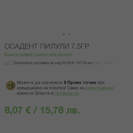
Преминете
ОСАДЕНТ ПИЛУЛИ 7,5ГР
към
началото
Бъдете първият оценил този продукт
на
Безплатна доставка за над 50.00 € / 97,79 лв.
Код
31041
галерия
със
снимки
Можете да спечелите
8
Промо точки
при
извършване на покупка! Само за
регистрирани
клиенти.
Влезте в
профила си
.
8,07 € / 15,78 лв.