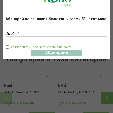
Общите условия и политиката за
поверителност
*
Абонирай се за нашия бюлетин и вземи 5% отстъпка.
ИЗПРАТИ
Имейл *
Съгласен съм с общите условия на сайта
Абониране
Популярни в тази категория
Heel
DHU
ВОМИТУСХИЛ СОЛ 30МЛ
ДОРМИКИНД ТАБЛ. Х 150
10,45 € / 20.44 лв.
7,62 € / 14.90 лв.