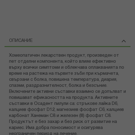
ОПИСАНИЕ
Хомеопатичен лекарствен продукт, произведен от
пет отделни компонента, който влияе ефективно
върху всички симптоми и облекчава оплакванията по
време на растежа на първите зъби при кърмачета,
свързани с болка, повишена температура, диария,
спазми, раздразнителност, болка и безсъние.
Включените активни съставки взаимно се допълват и
повишават ефикасността на продукта. Активните
съставки в Осадент пилули са: стръкове лайка D6,
калциев фосфат D12, магнезиев фосфат C6, калциев
карбонат Ханеман C8 и железен (III) фосфат C8.
Продуктът е без захар и без риск от развитие на
кариес. Има добра поносимост и осигурява
неограничен период на лечение.