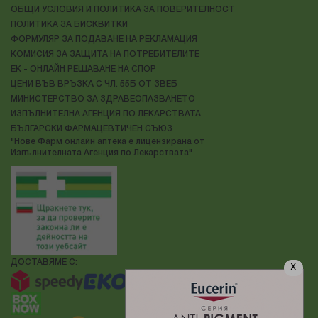
ОБЩИ УСЛОВИЯ И ПОЛИТИКА ЗА ПОВЕРИТЕЛНОСТ
ПОЛИТИКА ЗА БИСКВИТКИ
ФОРМУЛЯР ЗА ПОДАВАНЕ НА РЕКЛАМАЦИЯ
КОМИСИЯ ЗА ЗАЩИТА НА ПОТРЕБИТЕЛИТЕ
ЕК - ОНЛАЙН РЕШАВАНЕ НА СПОР
ЦЕНИ ВЪВ ВРЪЗКА С ЧЛ. 55Б ОТ ЗВЕБ
МИНИСТЕРСТВО ЗА ЗДРАВЕОПАЗВАНЕТО
ИЗПЪЛНИТЕЛНА АГЕНЦИЯ ПО ЛЕКАРСТВАТА
БЪЛГАРСКИ ФАРМАЦЕВТИЧЕН СЪЮЗ
"Нове Фарм онлайн аптека е лицензирана от
Изпълнителната Агенция по Лекарствата"
ДОСТАВЯМЕ С:
X