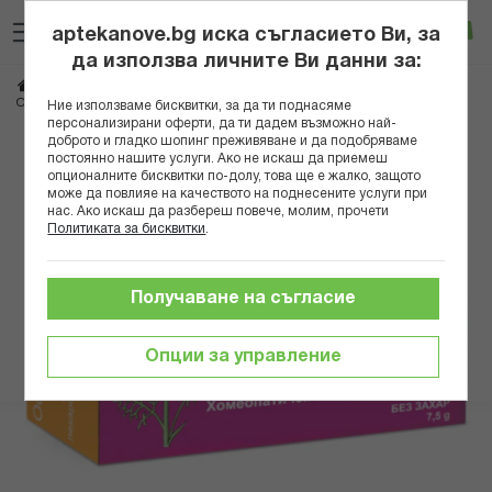
Прескачане
Търсене
Люб
Ко
към
aptekanove.bg иска съгласието Ви, за
съдържанието
Вход
да използва личните Ви данни за:
Начало
Здраве
Хомеопатия
Комбинирани продукти
ОСАДЕНТ ПИЛУЛИ 7,5ГР
Ние използваме бисквитки, за да ти поднасяме
персонализирани оферти, да ти дадем възможно най-
доброто и гладко шопинг преживяване и да подобряваме
Преминете
постоянно нашите услуги. Ако не искаш да приемеш
към
опционалните бисквитки по-долу, това ще е жалко, защото
може да повлияе на качеството на поднесените услуги при
края
нас. Ако искаш да разбереш повече, молим, прочети
на
Политиката за бисквитки
.
галерията
на
изображенията
Получаване на съгласие
Опции за управление