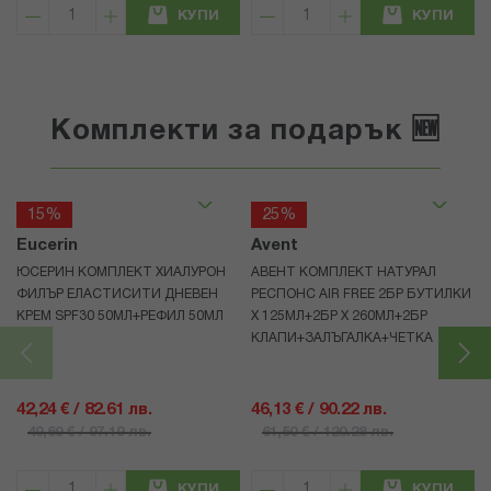
КУПИ
КУПИ
Комплекти за подарък 🆕
15%
25%
Eucerin
Avent
ЮСЕРИН КОМПЛЕКТ ХИАЛУРОН
АВЕНТ КОМПЛЕКТ НАТУРАЛ
ФИЛЪР ЕЛАСТИСИТИ ДНЕВЕН
РЕСПОНС AIR FREE 2БР БУТИЛКИ
КРЕМ SPF30 50МЛ+РЕФИЛ 50МЛ
Х 125МЛ+2БР Х 260МЛ+2БР
КЛАПИ+ЗАЛЪГАЛКА+ЧЕТКА
42,24 € / 82.61 лв.
46,13 € / 90.22 лв.
49,69 € / 97.19 лв.
61,50 € / 120.28 лв.
КУПИ
КУПИ