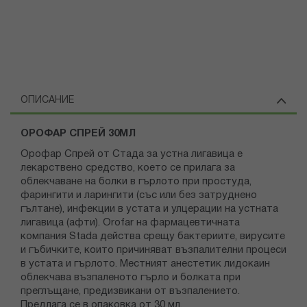
ОПИСАНИЕ
ОРОФАР СПРЕЙ 30МЛ
Орофар Спрей от Стада за устна лигавица е
лекарствено средство, което се прилага за
облекчаване на болки в гърлото при простуда,
фарингити и ларингити (със или без затруднено
гълтане), инфекции в устата и улцерации на устната
лигавица (афти). Orofar на фармацевтичната
компания Stada действа срещу бактериите, вирусите
и гъбичките, които причиняват възпалителни процеси
в устата и гърлото. Местният анестетик лидокаин
облекчава възпаленото гърло и болката при
преглъщане, предизвикани от възпалението.
Предлага се в опаковка от 30 мл.