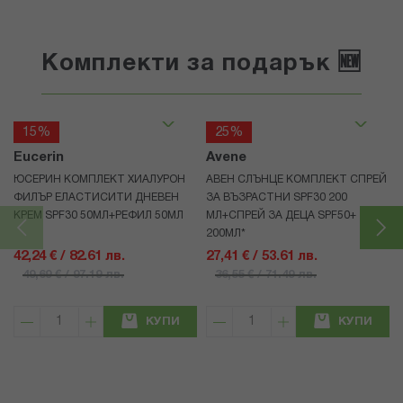
Комплекти за подарък 🆕
15%
25%
Eucerin
Avene
ЮСЕРИН КОМПЛЕКТ ХИАЛУРОН
АВЕН СЛЪНЦЕ КОМПЛЕКТ СПРЕЙ
ФИЛЪР ЕЛАСТИСИТИ ДНЕВЕН
ЗА ВЪЗРАСТНИ SPF30 200
КРЕМ SPF30 50МЛ+РЕФИЛ 50МЛ
МЛ+СПРЕЙ ЗА ДЕЦА SPF50+
200МЛ*
42,24 € / 82.61 лв.
27,41 € / 53.61 лв.
49,69 € / 97.19 лв.
36,55 € / 71.49 лв.
КУПИ
КУПИ