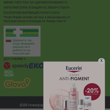
МИНИСТЕРСТВО ЗА ЗДРАВЕОПАЗВАНЕТО
ИЗПЪЛНИТЕЛНА АГЕНЦИЯ ПО ЛЕКАРСТВАТА
БЪЛГАРСКИ ФАРМАЦЕВТИЧЕН СЪЮЗ
"Нове Фарм онлайн аптека е лицензирана от
Изпълнителната Агенция по Лекарствата"
ДОСТАВЯМЕ С:
X
2026 Новефарм ® Всички права запазени