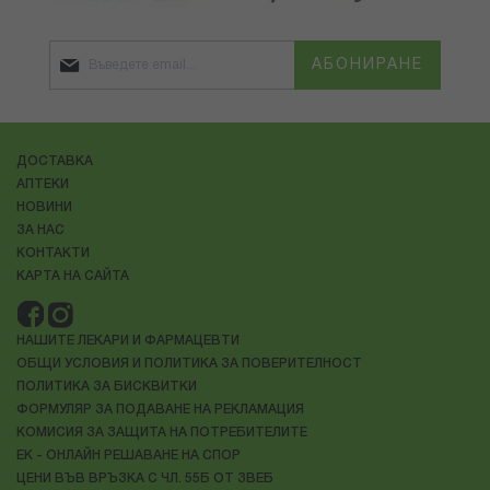
АБОНИРАНЕ
ДОСТАВКА
АПТЕКИ
НОВИНИ
ЗА НАС
КОНТАКТИ
КАРТА НА САЙТА
НАШИТЕ ЛЕКАРИ И ФАРМАЦЕВТИ
ОБЩИ УСЛОВИЯ И ПОЛИТИКА ЗА ПОВЕРИТЕЛНОСТ
ПОЛИТИКА ЗА БИСКВИТКИ
ФОРМУЛЯР ЗА ПОДАВАНЕ НА РЕКЛАМАЦИЯ
КОМИСИЯ ЗА ЗАЩИТА НА ПОТРЕБИТЕЛИТЕ
ЕК - ОНЛАЙН РЕШАВАНЕ НА СПОР
ЦЕНИ ВЪВ ВРЪЗКА С ЧЛ. 55Б ОТ ЗВЕБ