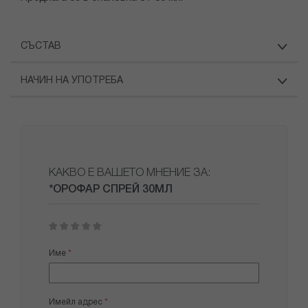
СЪСТАВ
НАЧИН НА УПОТРЕБА
КАКВО Е ВАШЕТО МНЕНИЕ ЗА:
*ОРОФАР СПРЕЙ 30МЛ
1
2
3
4
5
star
stars
stars
stars
stars
Име
Имейл адрес