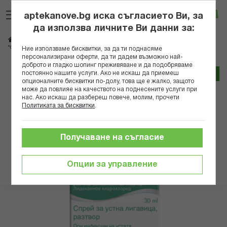
Прескачане
Търсене
Люб
Ко
към
aptekanove.bg иска съгласието Ви, за
съдържанието
Вход
да използва личните Ви данни за:
Начало
Здраве
Очи, уши, нос, гърло
Гърло
Спрейове за гърло
*ОРОФАР СПРЕЙ 30МЛ
Ние използваме бисквитки, за да ти поднасяме
персонализирани оферти, да ти дадем възможно най-
доброто и гладко шопинг преживяване и да подобряваме
Преминете
постоянно нашите услуги. Ако не искаш да приемеш
Трайно ниска цена онлайн
към
опционалните бисквитки по-долу, това ще е жалко, защото
може да повлияе на качеството на поднесените услуги при
края
нас. Ако искаш да разбереш повече, молим, прочети
на
Политиката за бисквитки
.
галерията
на
изображенията
Получаване на съгласие
Опции за управление