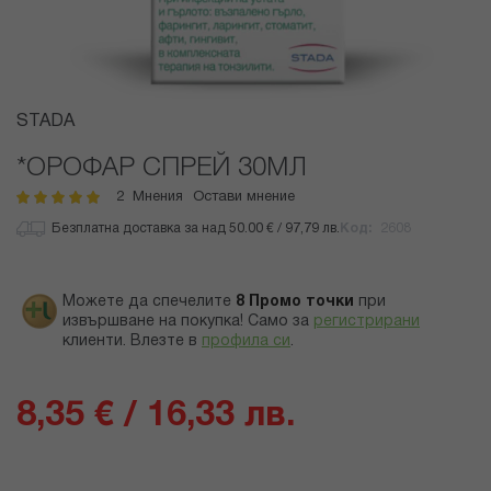
Преминете
STADA
към
началото
*ОРОФАР СПРЕЙ 30МЛ
на
2
Мнения
Остави мнение
рейтинг:
галерия
100
100
% of
със
Безплатна доставка за над 50.00 € / 97,79 лв.
Код
2608
снимки
Можете да спечелите
8
Промо точки
при
извършване на покупка! Само за
регистрирани
клиенти.
Влезте в
профила си
.
8,35 € / 16,33 лв.