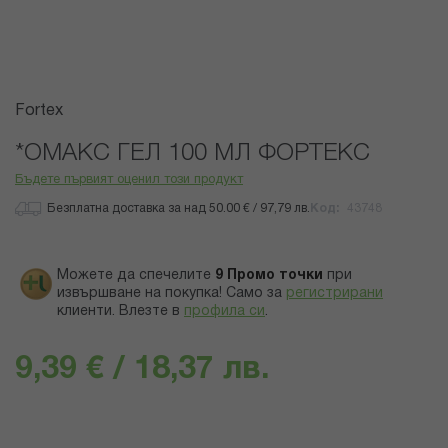
Преминете
Fortex
към
началото
*ОМАКС ГЕЛ 100 МЛ ФОРТЕКС
на
Бъдете първият оценил този продукт
галерия
със
Безплатна доставка за над 50.00 € / 97,79 лв.
Код
43748
снимки
Можете да спечелите
9
Промо точки
при
извършване на покупка! Само за
регистрирани
клиенти.
Влезте в
профила си
.
9,39 € / 18,37 лв.