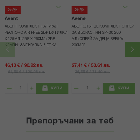
25%
25%
Avent
Avene
АВЕНТ КОМПЛЕКТ НАТУРАЛ
АВЕН СЛЪНЦЕ КОМПЛЕКТ СПРЕЙ
РЕСПОНС AIR FREE 2БР БУТИЛКИ
ЗА ВЪЗРАСТНИ SPF30 200
Х 125МЛ+2БР Х 260МЛ+2БР
МЛ+СПРЕЙ ЗА ДЕЦА SPF50+
КЛАПИ+ЗАЛЪГАЛКА+ЧЕТКА
200МЛ*
46,13 € / 90.22 лв.
27,41 € / 53.61 лв.
61,50 € / 120.28 лв.
36,55 € / 71.49 лв.
КУПИ
КУПИ
Препоръчани за теб