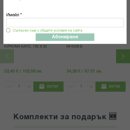
Популярни в тази категория
Имейл *
Съгласен съм с общите условия на сайта
Solgar
Now Foods
Абониране
СОЛГАР ПЪЛЕН СПЕКТЪР
НАО КУРКУМИН КАПС Х 60
КУРКУМА КАПС. 185 Х 30
NF4638 В
52,45 € / 102.58 лв.
34,26 € / 67.01 лв.
КУПИ
КУПИ
Комплекти за подарък 🆕