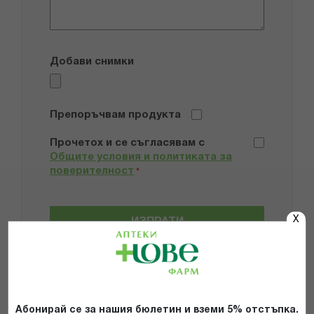
Добави снимки
Препоръчвам продукта
Прочетох и се съгласявам с
Общите условия и политиката за
поверителност
*
X
ИЗПРАТИ
Абонирай се за нашия бюлетин и вземи 5% отстъпка.