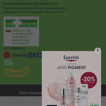
БЪЛГАРСКИ ФАРМАЦЕВТИЧЕН СЪЮЗ
"Нове Фарм онлайн аптека е лицензирана от
Изпълнителната Агенция по Лекарствата"
ДОСТАВЯМЕ С:
X
2026 Новефарм ® Всички права запазени
Електронен магазин
разработен и поддържан от
КУПИ