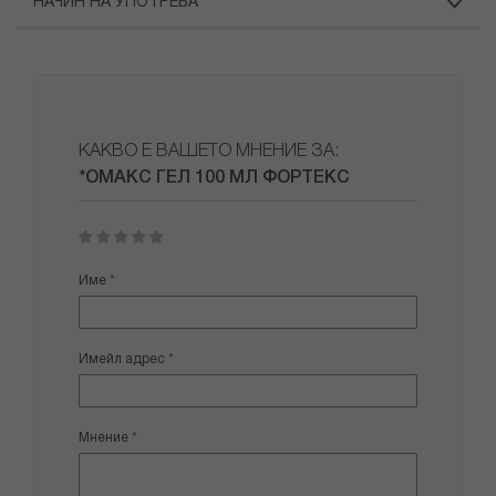
НАЧИН НА УПОТРЕБА
КАКВО Е ВАШЕТО МНЕНИЕ ЗА:
*ОМАКС ГЕЛ 100 МЛ ФОРТЕКС
1
2
3
4
5
star
stars
stars
stars
stars
Име
Имейл адрес
Мнение