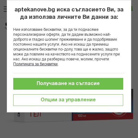
Прескачане
Търсене
Люб
Ко
към
aptekanove.bg иска съгласието Ви, за
съдържанието
Вход
да използва личните Ви данни за:
Начало
Хранителни добавки
Стави и кости
*ОМАКС ГЕЛ 100 МЛ ФОРТЕКС
Ние използваме бисквитки, за да ти поднасяме
персонализирани оферти, да ти дадем възможно най-
доброто и гладко шопинг преживяване и да подобряваме
Преминете
постоянно нашите услуги. Ако не искаш да приемеш
към
опционалните бисквитки по-долу, това ще е жалко, защото
може да повлияе на качеството на поднесените услуги при
края
нас. Ако искаш да разбереш повече, молим, прочети
на
Политиката за бисквитки
.
галерията
на
изображенията
Получаване на съгласие
Опции за управление