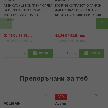
АВЕН СЛЪНЦЕ КОМПЛЕКТ СПРЕЙ
ЮСЕРИН КОМПЛЕКТ ХИАЛУРОН
ЗА ВЪЗРАСТНИ SPF30 200
ФИЛЪР ЕЛАСТИСИТИ ДНЕВЕН
МЛ+СПРЕЙ ЗА ДЕЦА SPF50+
КРЕМ SPF30 50МЛ+РЕФИЛ 50МЛ
200МЛ*
27,41 € / 53.61 лв.
42,24 € / 82.61 лв.
36,55 € / 71.49 лв.
49,69 € / 97.19 лв.
КУПИ
КУПИ
Препоръчани за теб
30%
FOLIGAIN
Avene