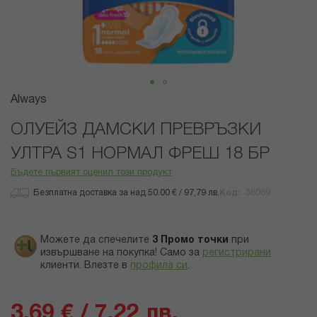
Преминете
Always
към
началото
ОЛУЕЙЗ ДАМСКИ ПРЕВРЪЗКИ
на
УЛТРА S1 НОРМАЛ ФРЕШ 18 БР
галерия
със
Бъдете първият оценил този продукт
снимки
Безплатна доставка за над 50.00 € / 97,79 лв.
Код
38069
Можете да спечелите
3
Промо точки
при
извършване на покупка! Само за
регистрирани
клиенти.
Влезте в
профила си
.
3,69 € / 7,22 лв.