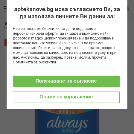
Прескачане
Търсене
Люб
Ко
към
aptekanove.bg иска съгласието Ви, за
съдържанието
Вход
да използва личните Ви данни за:
Начало
Козметика
Интимна грижа
Дамски превръзки
ОЛУЕЙЗ ДАМСКИ ПРЕВРЪЗКИ УЛТРА S1 НОРМАЛ ФРЕШ 18 БР
Ние използваме бисквитки, за да ти поднасяме
персонализирани оферти, да ти дадем възможно най-
доброто и гладко шопинг преживяване и да подобряваме
Преминете
8%
постоянно нашите услуги. Ако не искаш да приемеш
към
опционалните бисквитки по-долу, това ще е жалко, защото
може да повлияе на качеството на поднесените услуги при
края
нас. Ако искаш да разбереш повече, молим, прочети
на
Политиката за бисквитки
.
галерията
на
изображенията
Получаване на съгласие
Опции за управление