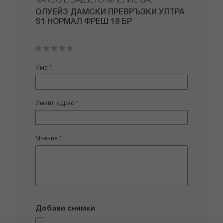
КАКВО Е ВАШЕТО МНЕНИЕ ЗА:
ОЛУЕЙЗ ДАМСКИ ПРЕВРЪЗКИ УЛТРА
S1 НОРМАЛ ФРЕШ 18 БР
1
2
3
4
5
star
stars
stars
stars
stars
Име
Имейл адрес
Мнение
Добави снимки