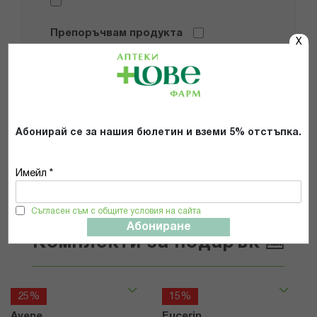
Препоръчвам продукта
X
Прочетох и се съгласявам с
Общите условия и политиката за
поверителност
*
Абонирай се за нашия бюлетин и вземи 5% отстъпка.
ИЗПРАТИ
Имейл *
Съгласен съм с общите условия на сайта
Абониране
Комплекти за подарък 🆕
25%
15%
Avene
Eucerin