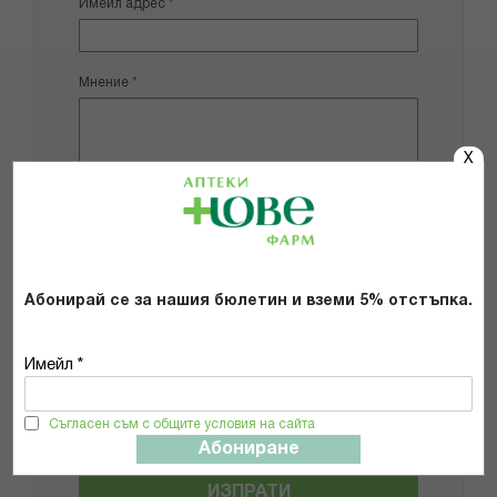
Имейл адрес
Мнение
X
Добави снимки
Абонирай се за нашия бюлетин и вземи 5% отстъпка.
Препоръчвам продукта
Имейл *
Прочетох и се съгласявам с
Общите условия и политиката за
поверителност
*
Съгласен съм с общите условия на сайта
Абониране
ИЗПРАТИ