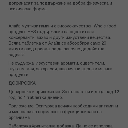
допринасят за поддържане на добра физическа и
психическа форма.
Алайв мултивитамини е висококачествен Whole food
продукт, БЕЗ съдържание на оцветители,
консерванти, захар и други изкуствени вещества.
Всяка таблетка от Алайв се абсорбира само 20
минути след приема, за да започне да действа
веднага!
Не съдържа: Изкуствени аромати, оцветители,
глутенм, мая, захар, соя, пшеничени зърна и млечни
продукти.
ДОЗИРОВКА
Дозировка и приложение: За възрастни и деца над 12
год. по 1 таблетка дневно.
Приложение: Осигурява всички необходими витамини
и минерали за нормалното функциониране на
организма.
Забележка:Хранителна добавка. Да не се използва