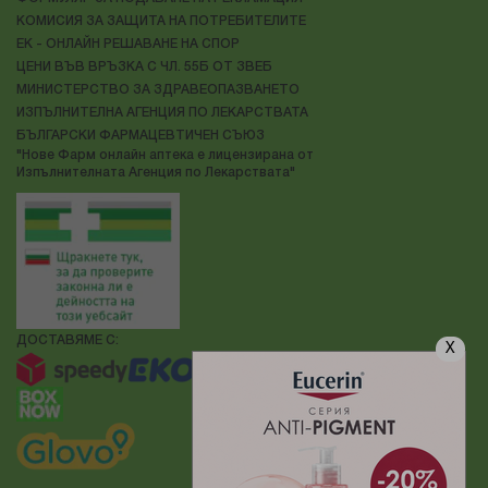
КОМИСИЯ ЗА ЗАЩИТА НА ПОТРЕБИТЕЛИТЕ
ЕК - ОНЛАЙН РЕШАВАНЕ НА СПОР
ЦЕНИ ВЪВ ВРЪЗКА С ЧЛ. 55Б ОТ ЗВЕБ
МИНИСТЕРСТВО ЗА ЗДРАВЕОПАЗВАНЕТО
ИЗПЪЛНИТЕЛНА АГЕНЦИЯ ПО ЛЕКАРСТВАТА
БЪЛГАРСКИ ФАРМАЦЕВТИЧЕН СЪЮЗ
"Нове Фарм онлайн аптека е лицензирана от
Изпълнителната Агенция по Лекарствата"
ДОСТАВЯМЕ С:
X