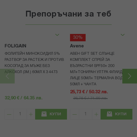
Препоръчани за теб
30%
FOLIGAIN
Avene
ФОЛИГЕЙН МИНОКСИДИЛ 5%
АВЕН GIFT SET СЛЪНЦЕ
РАЗТВОР ЗА РАСТЕЖ И ПРОТИВ
КОМПЛЕКТ СПРЕЙ ЗА
КОСОПАД ЗА МЪЖЕ БЕЗ
ВЪЗРАСТНИ SPF50+ 200
АЛКОХОЛ (3М.) 60МЛ X 3 4473
МЛ+ТОНИРАН УЛТРА ФЛУИД ЗА
ЛИЦЕ 50МЛ+ ТЕРМАЛНА ВОДА
50МЛ + ЧАНТА
25,73 € / 50.32 лв.
32,90 € / 64.35 лв.
36,76 € / 71.90 лв.
КУПИ
КУПИ