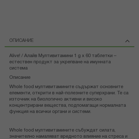
ОПИСАНИЕ
Alive! / Алайв Мултивитамини 1 g х 60 таблетки –
естествен продукт за укрепване на имунната
система
Описание
Whole food мултивитамините съдържат основните
елементи, открити в най-полезните суперхрани. Те са
източник на биологично активни и високо
концентрирани вещества, подпомагащи нормалната
функция на всички органи и системи.
Whole food мултивитамините събуждат силата,
значително намаляват вредното влияние на стреса и