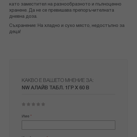
като заместител на разнообразното и пълноценно
хранене. Да не се превишава препоръчителната
дневна доза.
Съхранение: На хладно и сухо място, недостъпно за
деца!
КАКВО Е ВАШЕТО МНЕНИЕ ЗА:
NW АЛАЙВ ТАБЛ. 1ГР Х 60 B
1
2
3
4
5
star
stars
stars
stars
stars
Име