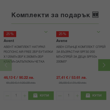
Комплекти за подарък 🆕
25%
25%
Avent
Avene
АВЕНТ КОМПЛЕКТ НАТУРАЛ
АВЕН СЛЪНЦЕ КОМПЛЕКТ СПРЕЙ
РЕСПОНС AIR FREE 2БР БУТИЛКИ
ЗА ВЪЗРАСТНИ SPF30 200
Х 125МЛ+2БР Х 260МЛ+2БР
МЛ+СПРЕЙ ЗА ДЕЦА SPF50+
КЛАПИ+ЗАЛЪГАЛКА+ЧЕТКА
200МЛ*
46,13 € / 90.22 лв.
27,41 € / 53.61 лв.
61,50 € / 120.28 лв.
36,55 € / 71.49 лв.
КУПИ
КУПИ