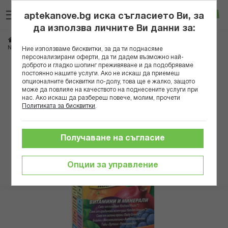
Прескачане
Търсене
Люб
Ко
към
aptekanove.bg иска съгласието Ви, за
съдържанието
Вход
да използва личните Ви данни за:
Начало
Хранителни добавки
Витамини
Витамини за жени
NW АЛАЙВ ТАБЛ. 1ГР Х 60 B
Ние използваме бисквитки, за да ти поднасяме
персонализирани оферти, да ти дадем възможно най-
доброто и гладко шопинг преживяване и да подобряваме
Преминете
постоянно нашите услуги. Ако не искаш да приемеш
към
опционалните бисквитки по-долу, това ще е жалко, защото
може да повлияе на качеството на поднесените услуги при
края
нас. Ако искаш да разбереш повече, молим, прочети
на
Политиката за бисквитки
.
галерията
на
изображенията
Получаване на съгласие
Опции за управление