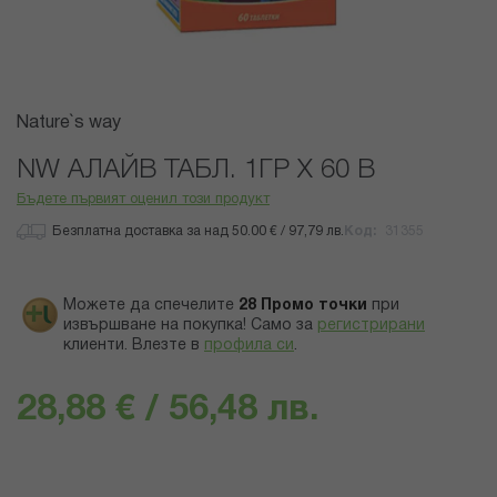
Преминете
Nature`s way
към
началото
NW АЛАЙВ ТАБЛ. 1ГР Х 60 B
на
Бъдете първият оценил този продукт
галерия
със
Безплатна доставка за над 50.00 € / 97,79 лв.
Код
31355
снимки
Можете да спечелите
28
Промо точки
при
извършване на покупка! Само за
регистрирани
клиенти.
Влезте в
профила си
.
28,88 € / 56,48 лв.