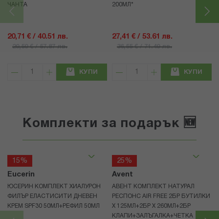
ЧАНТА
200МЛ*
20,71 € / 40.51 лв.
27,41 € / 53.61 лв.
29,59 € / 57.87 лв.
36,55 € / 71.49 лв.
КУПИ
КУПИ
Комплекти за подарък 🆕
15%
25%
Eucerin
Avent
ЮСЕРИН КОМПЛЕКТ ХИАЛУРОН
АВЕНТ КОМПЛЕКТ НАТУРАЛ
ФИЛЪР ЕЛАСТИСИТИ ДНЕВЕН
РЕСПОНС AIR FREE 2БР БУТИЛКИ
КРЕМ SPF30 50МЛ+РЕФИЛ 50МЛ
Х 125МЛ+2БР Х 260МЛ+2БР
КЛАПИ+ЗАЛЪГАЛКА+ЧЕТКА