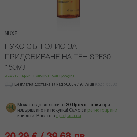
Преминете
NUXE
към
началото
НУКС СЪН ОЛИО ЗА
на
ПРИДОБИВАНЕ НА ТЕН SPF30
галерия
със
150МЛ
снимки
Бъдете първият оценил този продукт
Безплатна доставка за над 50.00 € / 97,79 лв.
Код
33508
Можете да спечелите
20
Промо точки
при
извършване на покупка! Само за
регистрирани
клиенти.
Влезте в
профила си
.
20,29 € / 39,68 лв.