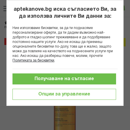
Прескачане
Търсене
Люб
Ко
към
aptekanove.bg иска съгласието Ви, за
съдържанието
Вход
да използва личните Ви данни за:
Начало
Козметика
Дермокозметика
Слънцезащитна дермокозметика
НУКС СЪН ОЛИО ЗА ПРИДОБИВАНЕ НА ТЕН SPF30 150МЛ
Ние използваме бисквитки, за да ти поднасяме
персонализирани оферти, да ти дадем възможно най-
доброто и гладко шопинг преживяване и да подобряваме
Преминете
30%
постоянно нашите услуги. Ако не искаш да приемеш
Онлайн промо
към
опционалните бисквитки по-долу, това ще е жалко, защото
може да повлияе на качеството на поднесените услуги при
края
нас. Ако искаш да разбереш повече, молим, прочети
на
Политиката за бисквитки
.
галерията
на
изображенията
Получаване на съгласие
Опции за управление