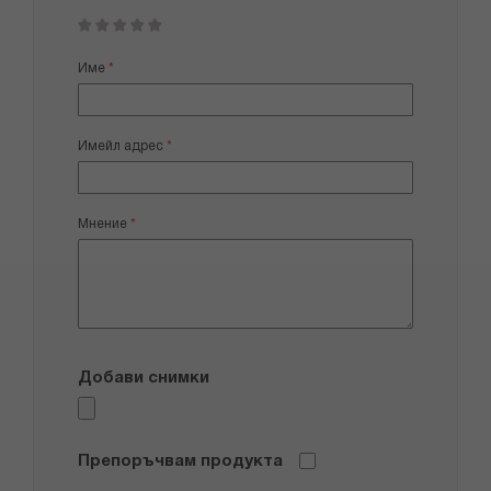
1
2
3
4
5
star
stars
stars
stars
stars
Име
Имейл адрес
Мнение
Добави снимки
Препоръчвам продукта