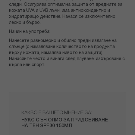
следи. Осигурява оптимална защита от вредните за
кожата UVA и UVB лъчи, има антиоксидантно и
хидратиращо действие. Нанася се изключително
лесно и бързо.
Начин на употреба:
Нанесете равномерно и обилно преди излагане на
слънце (с намаляване количеството на продукта
върху кожата, намалява нивото на защита).
Нанасяйте често и винаги след плуване, избърсване с
кърпа или спорт.
КАКВО Е ВАШЕТО МНЕНИЕ ЗА:
НУКС СЪН ОЛИО ЗА ПРИДОБИВАНЕ
НА ТЕН SPF30 150МЛ