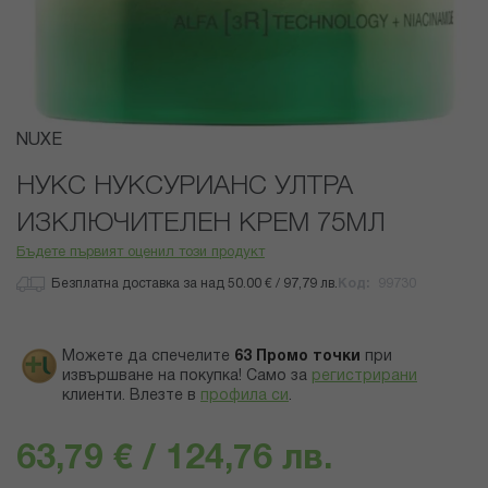
Преминете
NUXE
към
началото
НУКС НУКСУРИАНС УЛТРА
на
ИЗКЛЮЧИТЕЛЕН КРЕМ 75МЛ
галерия
със
Бъдете първият оценил този продукт
снимки
Безплатна доставка за над 50.00 € / 97,79 лв.
Код
99730
Можете да спечелите
63
Промо точки
при
извършване на покупка! Само за
регистрирани
клиенти.
Влезте в
профила си
.
63,79 € / 124,76 лв.