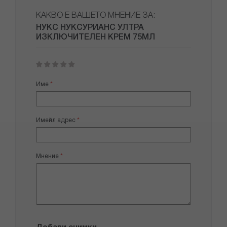
КАКВО Е ВАШЕТО МНЕНИЕ ЗА:
НУКС НУКСУРИАНС УЛТРА
ИЗКЛЮЧИТЕЛЕН КРЕМ 75МЛ
1
2
3
4
5
star
stars
stars
stars
stars
Име
Имейл адрес
Мнение