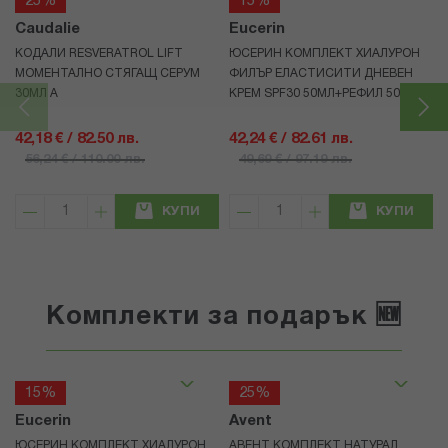
25%
15%
Caudalie
Eucerin
КОДАЛИ RESVERATROL LIFT
ЮСЕРИН КОМПЛЕКТ ХИАЛУРОН
МОМЕНТАЛНО СТЯГАЩ СЕРУМ
ФИЛЪР ЕЛАСТИСИТИ ДНЕВЕН
30МЛ А
КРЕМ SPF30 50МЛ+РЕФИЛ 50МЛ
42,18 € / 82.50 лв.
42,24 € / 82.61 лв.
56,24 € / 110.00 лв.
49,69 € / 97.19 лв.
КУПИ
КУПИ
Комплекти за подарък 🆕
15%
25%
Eucerin
Avent
ЮСЕРИН КОМПЛЕКТ ХИАЛУРОН
АВЕНТ КОМПЛЕКТ НАТУРАЛ