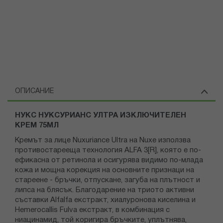
ОПИСАНИЕ
НУКС НУКСУРИАНС УЛТРА ИЗКЛЮЧИТЕЛЕН
КРЕМ 75МЛ
Кремът за лице Nuxuriance Ultra на Nuxe използва
противостарееща технология ALFA 3[R], която е по-
ефикасна от ретинола и осигурява видимо по-млада
кожа и мощна корекция на основните признаци на
стареене - бръчки, отпускане, загуба на плътност и
липса на блясък. Благодарение на триото активни
съставки Alfalfa екстракт, хиалуронова киселина и
Hemerocallis Fulva екстракт, в комбинация с
ниацинамид, той коригира бръчките, уплътнява,