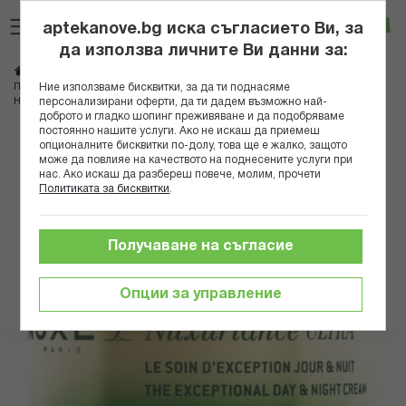
Прескачане
Търсене
Люб
Ко
към
aptekanove.bg иска съгласието Ви, за
съдържанието
Вход
да използва личните Ви данни за:
Начало
Козметика
Дермокозметика
Дермокозметика за лице
Ние използваме бисквитки, за да ти поднасяме
Противостарееща грижа
персонализирани оферти, да ти дадем възможно най-
НУКС НУКСУРИАНС УЛТРА ИЗКЛЮЧИТЕЛЕН КРЕМ 75МЛ
доброто и гладко шопинг преживяване и да подобряваме
постоянно нашите услуги. Ако не искаш да приемеш
Преминете
опционалните бисквитки по-долу, това ще е жалко, защото
може да повлияе на качеството на поднесените услуги при
към
нас. Ако искаш да разбереш повече, молим, прочети
края
Политиката за бисквитки
.
на
галерията
на
Получаване на съгласие
изображенията
Опции за управление