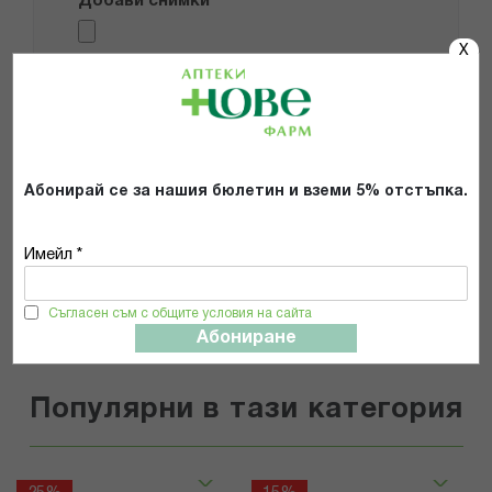
Добави снимки
X
Препоръчвам продукта
Прочетох и се съгласявам с
Общите условия и политиката за
поверителност
*
Абонирай се за нашия бюлетин и вземи 5% отстъпка.
ИЗПРАТИ
Имейл *
Съгласен съм с общите условия на сайта
Абониране
Популярни в тази категория