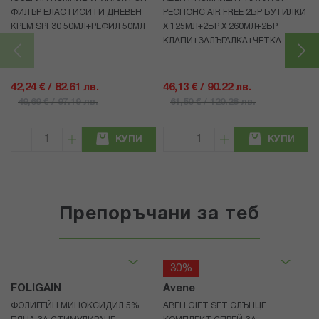
ФИЛЪР ЕЛАСТИСИТИ ДНЕВЕН
РЕСПОНС AIR FREE 2БР БУТИЛКИ
КРЕМ SPF30 50МЛ+РЕФИЛ 50МЛ
Х 125МЛ+2БР Х 260МЛ+2БР
КЛАПИ+ЗАЛЪГАЛКА+ЧЕТКА
42,24 € / 82.61 лв.
46,13 € / 90.22 лв.
49,69 € / 97.19 лв.
61,50 € / 120.28 лв.
КУПИ
КУПИ
Препоръчани за теб
30%
FOLIGAIN
Avene
ФОЛИГЕЙН МИНОКСИДИЛ 5%
АВЕН GIFT SET СЛЪНЦЕ