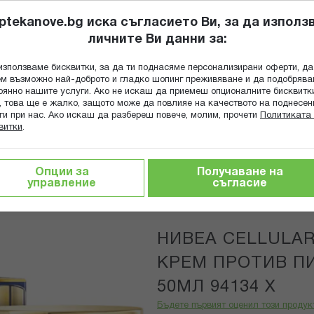
ptekanove.bg иска съгласието Ви, за да използ
личните Ви данни за:
ПОПИТАЙ Ф
използваме бисквитки, за да ти поднасяме персонализирани оферти, да
Търсене
м възможно най-доброто и гладко шопинг преживяване и да подобряв
оянно нашите услуги. Ако не искаш да приемеш опционалните бисквитк
КА
ГРИЖА ЗА МАЙКАТА И ДЕТЕТО
ХРАНИТЕЛНИ ДОБАВКИ
, това ще е жалко, защото може да повлияе на качеството на поднесен
ги при нас. Ако искаш да разбереш повече, молим, прочети
Политиката 
витки
.
 лице
НИВЕА CELLULAR LUMINOUS НОЩЕН КРЕМ ПРОТИВ 
Опции за
Получаване на
управление
съгласие
Nivea
НИВЕА CELLULA
КРЕМ ПРОТИВ П
50МЛ 94134 Х
Бъдете първият оценил този продук