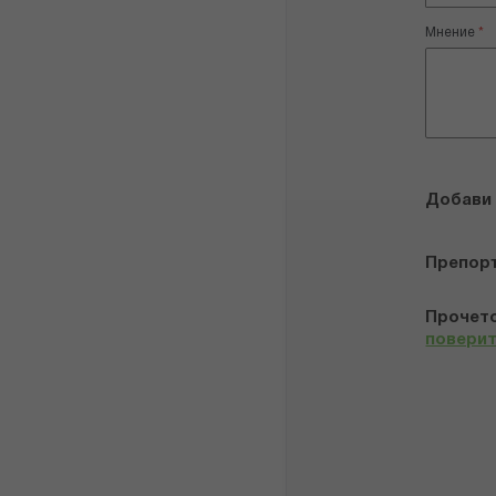
Мнение
Добави
Препор
Прочето
повери