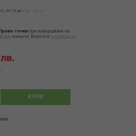
€ / 97,79 лв.
Код
95524
Промо точки
при извършване на
ирани
клиенти.
Влезте в
профила си
.
 лв.
.
КУПИ
IVEA