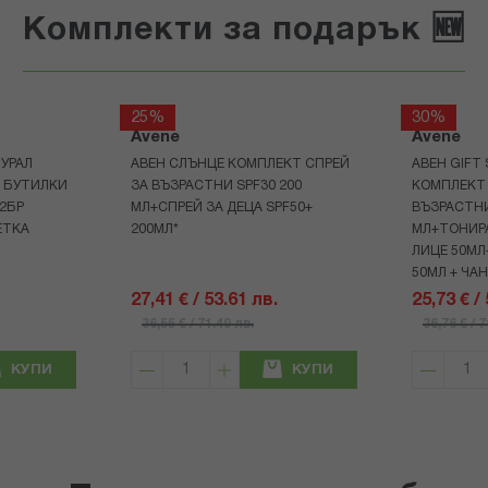
Комплекти за подарък 🆕
25%
30%
Avene
Avene
УРАЛ
АВЕН СЛЪНЦЕ КОМПЛЕКТ СПРЕЙ
АВЕН GIFT
Р БУТИЛКИ
ЗА ВЪЗРАСТНИ SPF30 200
КОМПЛЕКТ 
+2БР
МЛ+СПРЕЙ ЗА ДЕЦА SPF50+
ВЪЗРАСТНИ
ЕТКА
200МЛ*
МЛ+ТОНИРА
ЛИЦЕ 50МЛ
50МЛ + ЧА
27,41 € / 53.61 лв.
25,73 € /
36,55 € / 71.49 лв.
36,76 € / 
КУПИ
КУПИ