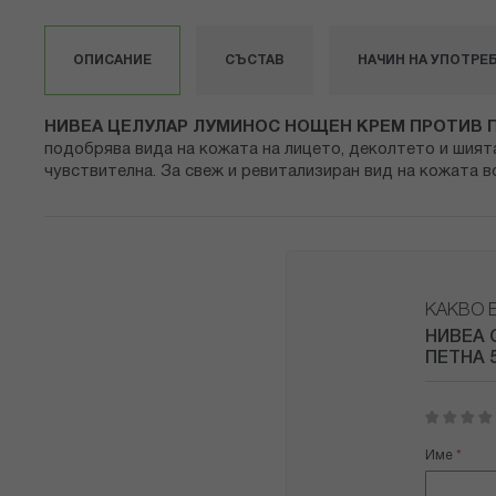
снимки
ОПИСАНИЕ
СЪСТАВ
НАЧИН НА УПОТРЕ
НИВЕА ЦЕЛУЛАР ЛУМИНОС НОЩЕН КРЕМ ПРОТИВ ПИ
подобрява вида на кожата на лицето, деколтето и шият
чувствителна. За свеж и ревитализиран вид на кожата в
КАКВО 
НИВЕА 
ПЕТНА 
1
2
3
4
5
star
stars
stars
stars
stars
Име