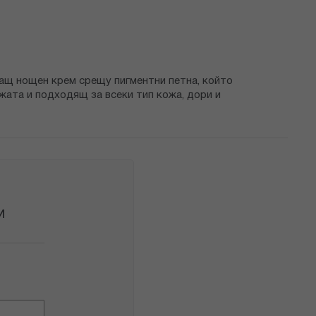
ащ нощен крем срещу пигментни петна, който
ата и подходящ за всеки тип кожа, дори и
И