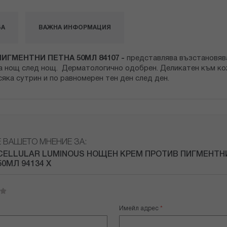
БА
ВАЖНА ИНФОРМАЦИЯ
ГМЕНТНИ ПЕТНА 50МЛ 84107 -
представлява възстановяв
а нощ след нощ. Дерматологично одобрен. Деликатен към кож
сяка сутрин и по равномерен тен ден след ден.
Е ВАШЕТО МНЕНИЕ ЗА:
CELLULAR LUMINOUS НОЩЕН КРЕМ ПРОТИВ ПИГМЕНТН
50МЛ 94134 Х
Имейл адрес