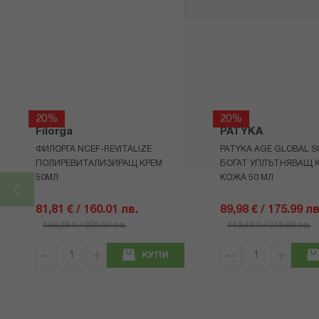
20%
20%
Filorga
PATYKA
ФИЛОРГА NCEF-REVITALIZE
PATYKA AGE GLOBAL 
ПОЛИРЕВИТАЛИЗИРАЩ КРЕМ
БОГАТ УПЛЪТНЯВАЩ К
50МЛ
КОЖА 50 МЛ
81,81 € / 160.01 лв.
89,98 € / 175.99 лв
102,26 € / 200.00 лв.
112,48 € / 219.99 лв.
КУПИ