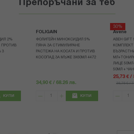
Препоръчани за теб
30%
FOLIGAIN
Avene
ДИЛ 2%
ФОЛИГЕЙН МИНОКСИДИЛ 5%
АВЕН GIFT
И ПРОТИВ
ПЯНА ЗА СТИМУЛИРАНЕ
КОМПЛЕКТ 
 3
РАСТЕЖА НА КОСАТА И ПРОТИВ
ВЪЗРАСТНИ
КОСОПАД ЗА МЪЖЕ 3X60МЛ 4472
МЛ+ТОНИРА
ЛИЦЕ 50МЛ
50МЛ + ЧА
25,73 € /
34,90 € / 68.26 лв.
36,76 € / 
КУПИ
КУПИ