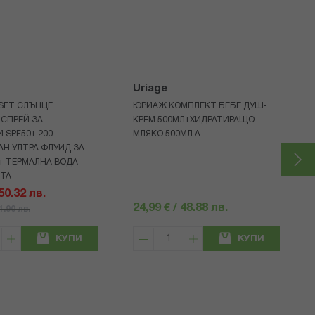
Uriage
 SET СЛЪНЦЕ
ЮРИАЖ КОМПЛЕКТ БЕБЕ ДУШ-
СПРЕЙ ЗА
КРЕМ 500МЛ+ХИДРАТИРАЩО
 SPF50+ 200
МЛЯКО 500МЛ A
Н УЛТРА ФЛУИД ЗА
+ ТЕРМАЛНА ВОДА
НТА
 50.32 лв.
24,99 € / 48.88 лв.
71.90 лв.
КУПИ
КУПИ