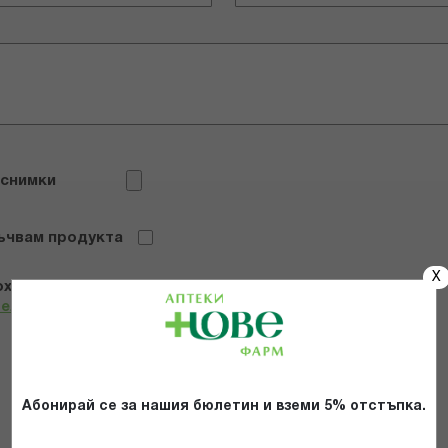
 снимки
ъчвам продукта
X
х и се съгласявам с
Общите условия и политиката за
телност
*
ИЗПРАТИ
Абонирай се за нашия бюлетин и вземи 5% отстъпка.