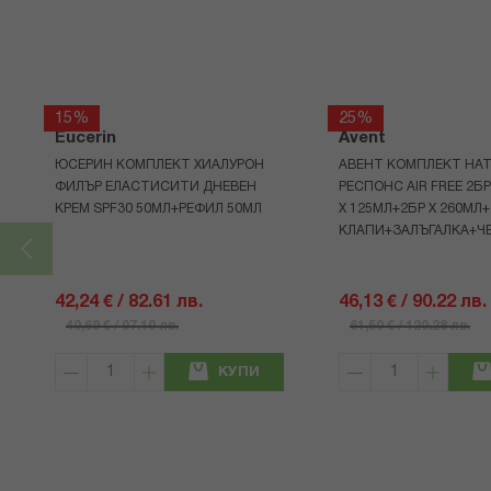
15%
25%
Eucerin
Avent
ЮСЕРИН КОМПЛЕКТ ХИАЛУРОН
АВЕНТ КОМПЛЕКТ НАТ
ФИЛЪР ЕЛАСТИСИТИ ДНЕВЕН
РЕСПОНС AIR FREE 2Б
КРЕМ SPF30 50МЛ+РЕФИЛ 50МЛ
Х 125МЛ+2БР Х 260МЛ
КЛАПИ+ЗАЛЪГАЛКА+Ч
42,24 € / 82.61 лв.
46,13 € / 90.22 лв.
49,69 € / 97.19 лв.
61,50 € / 120.28 лв.
КУПИ