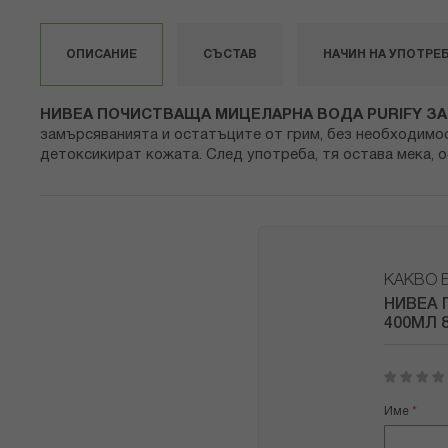
снимки
ОПИСАНИЕ
СЪСТАВ
НАЧИН НА УПОТРЕ
НИВЕА ПОЧИСТВАЩА МИЦЕЛАРНА ВОДА PURIFY ЗА 
замърсяванията и остатъците от грим, без необходимос
детоксикират кожата. След употреба, тя остава мека,
КАКВО 
НИВЕА 
400МЛ 8
1
2
3
4
5
star
stars
stars
stars
stars
Име