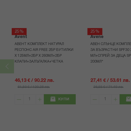
25%
25%
Avent
Avene
АВЕНТ КОМПЛЕКТ НАТУРАЛ
АВЕН СЛЪНЦЕ КОМПЛЕ
РЕСПОНС AIR FREE 2БР БУТИЛКИ
ЗА ВЪЗРАСТНИ SPF30 
Х 125МЛ+2БР Х 260МЛ+2БР
МЛ+СПРЕЙ ЗА ДЕЦА SP
КЛАПИ+ЗАЛЪГАЛКА+ЧЕТКА
200МЛ*
46,13 € / 90.22 лв.
27,41 € / 53.61 лв.
61,50 € / 120.28 лв.
36,55 € / 71.49 лв.
КУПИ