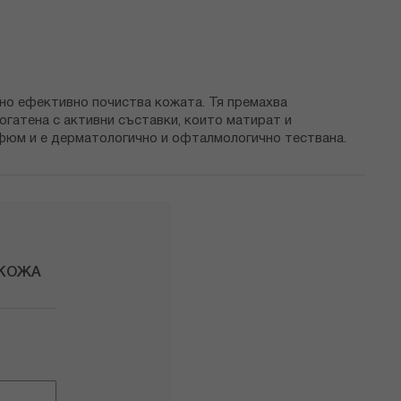
 но ефективно почиства кожата. Тя премахва
гатена с активни съставки, които матират и
фюм и е дерматологично и офталмологично тествана.
 КОЖА