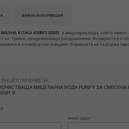
БА
ВАЖНА ИНФОРМАЦИЯ
МАЗНА КОЖА 400МЛ 82581
е мицеларна вода, която нежно,
т от триене, предизвикващо раздразнения. Формулата ѝ е обо
 освежена и с комфортно усещане. Формулата не съдържа пар
Е ВАШЕТО МНЕНИЕ ЗА:
ПОЧИСТВАЩА МИЦЕЛАРНА ВОДА PURIFY ЗА СМЕСЕНА
2581 В
Имейл адрес