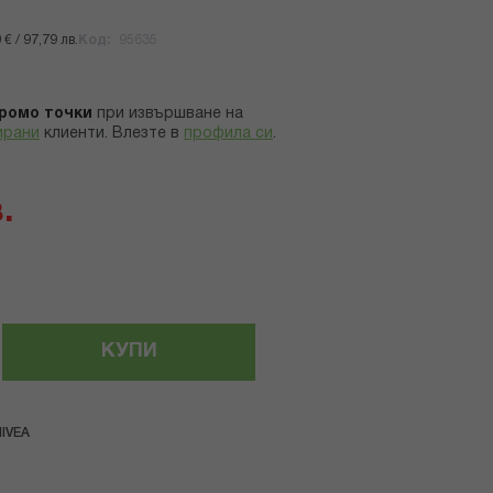
€ / 97,79 лв.
Код
95635
ромо точки
при извършване на
ирани
клиенти.
Влезте в
профила си
.
.
КУПИ
IVEA