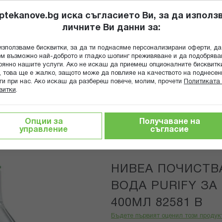
ptekanove.bg иска съгласието Ви, за да използ
личните Ви данни за:
ПОПИТАЙ Ф
използваме бисквитки, за да ти поднасяме персонализирани оферти, да
Търсене
м възможно най-доброто и гладко шопинг преживяване и да подобряв
оянно нашите услуги. Ако не искаш да приемеш опционалните бисквитк
КА
ГРИЖА ЗА МАЙКАТА И ДЕТЕТО
ХРАНИТЕЛНИ ДОБАВКИ
, това ще е жалко, защото може да повлияе на качеството на поднесен
ги при нас. Ако искаш да разбереш повече, молим, прочети
Политиката 
витки
.
и гелове и лосиони
НИВЕА ПОЧИСТВАЩА МИЦЕЛАРНА ВОД
Опции за
Получаване на
управление
съгласие
Nivea
НИВЕА ПОЧИСТ
ВОДА PURIFY З
400МЛ 82581 В
Бъдете първият оценил този продук