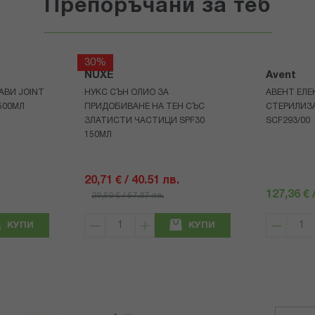
Препоръчани за теб
30%
NUXE
Avent
АВИ JOINT
НУКС СЪН ОЛИО ЗА
АВЕНТ ЕЛЕ
500МЛ
ПРИДОБИВАНЕ НА ТЕН СЪС
СТЕРИЛИЗ
ЗЛАТИСТИ ЧАСТИЦИ SPF30
SCF293/00
150МЛ
20,71 € / 40.51 лв.
127,36 € 
29,59 € / 57.87 лв.
КУПИ
КУПИ