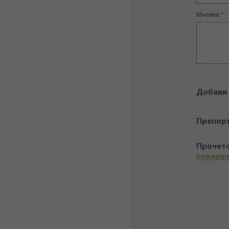
Мнение
Добави
Препор
Прочето
повери