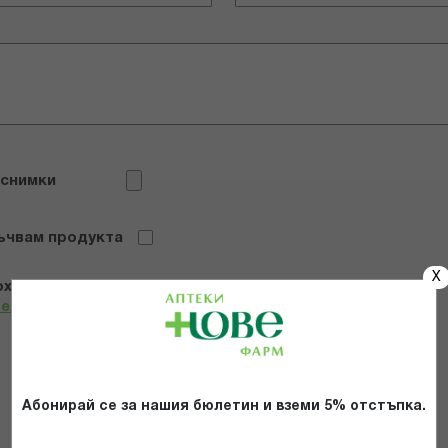
 снимки
ъчвам продукта
X
х и се съгласявам с
Общите условия и политиката за
телност
*
ИЗПРАТИ
Абонирай се за нашия бюлетин и вземи 5% отстъпка.