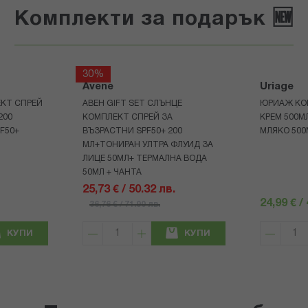
Комплекти за подарък 🆕
30%
Avene
Uriage
КТ СПРЕЙ
АВЕН GIFT SET СЛЪНЦЕ
ЮРИАЖ КО
200
КОМПЛЕКТ СПРЕЙ ЗА
КРЕМ 500
F50+
ВЪЗРАСТНИ SPF50+ 200
МЛЯКО 500
МЛ+ТОНИРАН УЛТРА ФЛУИД ЗА
ЛИЦЕ 50МЛ+ ТЕРМАЛНА ВОДА
50МЛ + ЧАНТА
25,73 € / 50.32 лв.
24,99 € /
36,76 € / 71.90 лв.
КУПИ
КУПИ