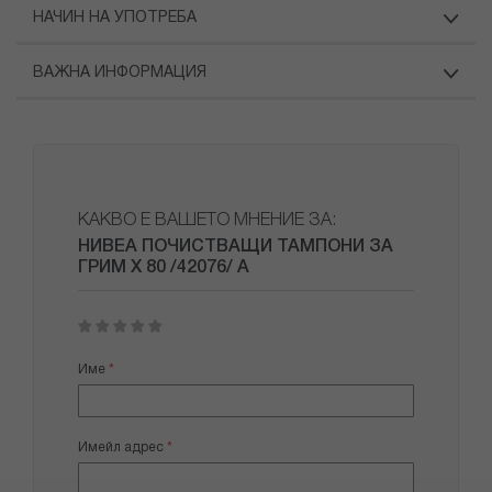
НАЧИН НА УПОТРЕБА
ВАЖНА ИНФОРМАЦИЯ
КАКВО Е ВАШЕТО МНЕНИЕ ЗА:
НИВЕА ПОЧИСТВАЩИ ТАМПОНИ ЗА
ГРИМ Х 80 /42076/ А
1
2
3
4
5
star
stars
stars
stars
stars
Име
Имейл адрес