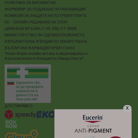
ПОЛИТИКА ЗА БИСКВИТКИ
ФОРМУЛЯР ЗА ПОДАВАНЕ НА РЕКЛАМАЦИЯ
КОМИСИЯ ЗА ЗАЩИТА НА ПОТРЕБИТЕЛИТЕ
ЕК - ОНЛАЙН РЕШАВАНЕ НА СПОР
ЦЕНИ ВЪВ ВРЪЗКА С ЧЛ. 55Б ОТ ЗВЕБ
МИНИСТЕРСТВО ЗА ЗДРАВЕОПАЗВАНЕТО
ИЗПЪЛНИТЕЛНА АГЕНЦИЯ ПО ЛЕКАРСТВАТА
БЪЛГАРСКИ ФАРМАЦЕВТИЧЕН СЪЮЗ
"Нове Фарм онлайн аптека е лицензирана от
Изпълнителната Агенция по Лекарствата"
ДОСТАВЯМЕ С:
X