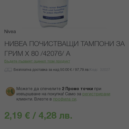
Преминете
Nivea
към
началото
НИВЕА ПОЧИСТВАЩИ ТАМПОНИ ЗА
на
ГРИМ Х 80 /42076/ А
галерия
със
Бъдете първият оценил този продукт
снимки
Безплатна доставка за над 50.00 € / 97,79 лв.
Код
32027
Можете да спечелите
2
Промо точки
при
извършване на покупка! Само за
регистрирани
клиенти.
Влезте в
профила си
.
2,19 € / 4,28 лв.