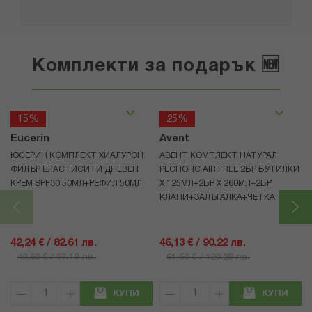
Комплекти за подарък 🆕
15%
25%
Eucerin
Avent
ЮСЕРИН КОМПЛЕКТ ХИАЛУРОН
АВЕНТ КОМПЛЕКТ НАТУРАЛ
ФИЛЪР ЕЛАСТИСИТИ ДНЕВЕН
РЕСПОНС AIR FREE 2БР БУТИЛКИ
КРЕМ SPF30 50МЛ+РЕФИЛ 50МЛ
Х 125МЛ+2БР Х 260МЛ+2БР
КЛАПИ+ЗАЛЪГАЛКА+ЧЕТКА
42,24 € / 82.61 лв.
46,13 € / 90.22 лв.
49,69 € / 97.19 лв.
61,50 € / 120.28 лв.
КУПИ
КУПИ