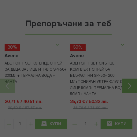
Препоръчани за теб
30%
30%
Avene
Avene
АВЕН GIFT SET СЛЪНЦЕ СПРЕЙ
АВЕН GIFT SET СЛЪНЦЕ
ЗА ДЕЦА ЗА ЛИЦЕ И ТЯЛО SPF50+
КОМПЛЕКТ СПРЕЙ ЗА
200МЛ + ТЕРМАЛНА ВОДА +
ВЪЗРАСТНИ SPF50+ 200
ЧАНТА
МЛ+ТОНИРАН УЛТРА ФЛУИД ЗА
ЛИЦЕ 50МЛ+ ТЕРМАЛНА ВОДА
50МЛ + ЧАНТА
20,71 € / 40.51 лв.
25,73 € / 50.32 лв.
29,59 € / 57.87 лв.
36,76 € / 71.90 лв.
КУПИ
КУПИ