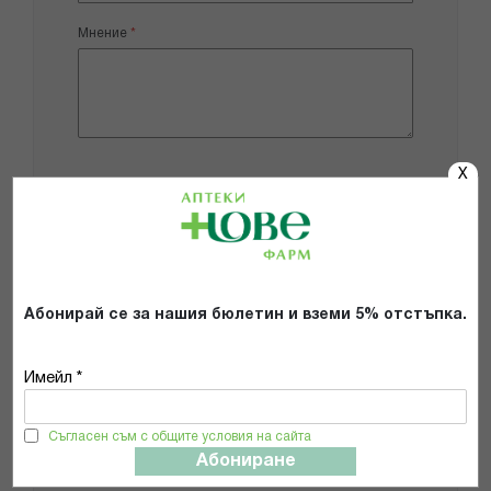
Мнение
X
Добави снимки
Препоръчвам продукта
Прочетох и се съгласявам с
Абонирай се за нашия бюлетин и вземи 5% отстъпка.
Общите условия и политиката за
поверителност
*
Имейл *
Съгласен съм с общите условия на сайта
ИЗПРАТИ
Абониране