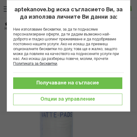
Прескачане
Търсене
Люб
Ко
към
aptekanove.bg иска съгласието Ви, за
съдържанието
Вход
да използва личните Ви данни за:
Начало
Козметика
Хигиенни консумативи
Памучни продукти
НИВЕА ПОЧИСТВАЩИ ТАМПОНИ ЗА ГРИМ Х 80 /42076/ А
Ние използваме бисквитки, за да ти поднасяме
персонализирани оферти, да ти дадем възможно най-
доброто и гладко шопинг преживяване и да подобряваме
Преминете
постоянно нашите услуги. Ако не искаш да приемеш
към
опционалните бисквитки по-долу, това ще е жалко, защото
може да повлияе на качеството на поднесените услуги при
края
нас. Ако искаш да разбереш повече, молим, прочети
на
Политиката за бисквитки
.
галерията
на
изображенията
Получаване на съгласие
Опции за управление