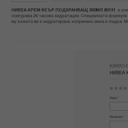
снимки
НИВЕА КРЕМ КЕЪР ПОДХРАНВАЩ 200МЛ 80131
е ун
осигурява 24-часова хидратация. Специалната формула
му кожата ви е хидратирана, копринено мека и гладка. 
КАКВО 
НИВЕА 
1
2
3
4
5
star
stars
stars
stars
stars
Име
Мнение