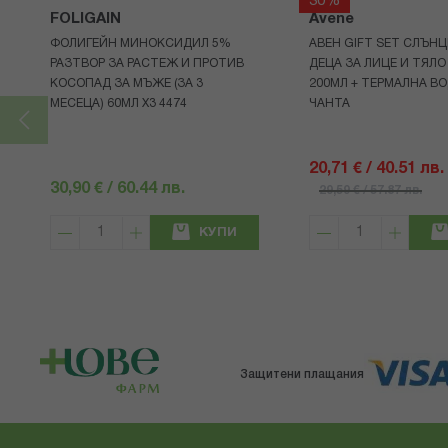
30%
FOLIGAIN
Avene
ФОЛИГЕЙН МИНОКСИДИЛ 5%
АВЕН GIFT SET СЛЪНЦ
РАЗТВОР ЗА РАСТЕЖ И ПРОТИВ
ДЕЦА ЗА ЛИЦЕ И ТЯЛО
КОСОПАД ЗА МЪЖЕ (ЗА 3
200МЛ + ТЕРМАЛНА ВО
МЕСЕЦА) 60МЛ X3 4474
ЧАНТА
20,71 € / 40.51 лв.
30,90 € / 60.44 лв.
29,59 € / 57.87 лв.
КУПИ
Защитени плащания