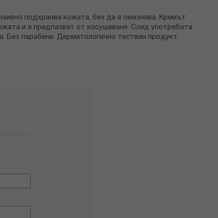
ензивно подхранва кожата, без да я омазнява. Кремът
ожата и я предпазват от изсушаване. След употребата
жа. Без парабени. Дерматологично тестван продукт.