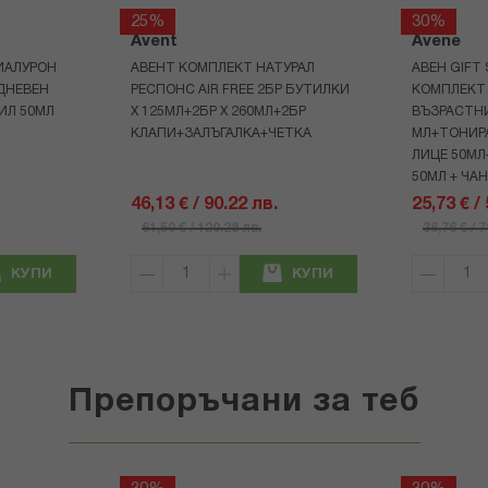
25%
30%
Avent
Avene
ИАЛУРОН
АВЕНТ КОМПЛЕКТ НАТУРАЛ
АВЕН GIFT
ДНЕВЕН
РЕСПОНС AIR FREE 2БР БУТИЛКИ
КОМПЛЕКТ 
ИЛ 50МЛ
Х 125МЛ+2БР Х 260МЛ+2БР
ВЪЗРАСТНИ
КЛАПИ+ЗАЛЪГАЛКА+ЧЕТКА
МЛ+ТОНИРА
ЛИЦЕ 50МЛ
50МЛ + ЧА
46,13 € / 90.22 лв.
25,73 € /
61,50 € / 120.28 лв.
36,76 € / 
КУПИ
КУПИ
Препоръчани за теб