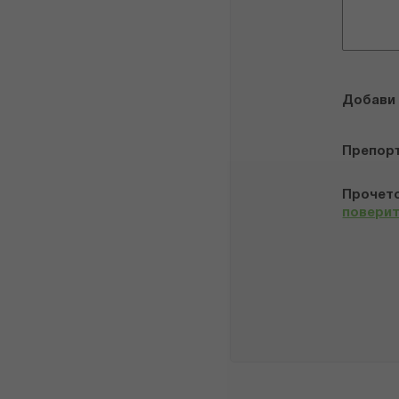
Добави
Препор
Прочето
повери