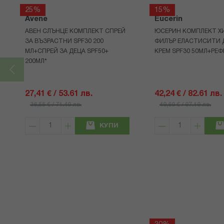
25%
15%
Avene
Eucerin
АВЕН СЛЪНЦЕ КОМПЛЕКТ СПРЕЙ
ЮСЕРИН КОМПЛЕКТ Х
ЗА ВЪЗРАСТНИ SPF30 200
ФИЛЪР ЕЛАСТИСИТИ 
МЛ+СПРЕЙ ЗА ДЕЦА SPF50+
КРЕМ SPF30 50МЛ+РЕФ
200МЛ*
27,41 € / 53.61 лв.
42,24 € / 82.61 лв.
36,55 € / 71.49 лв.
49,69 € / 97.19 лв.
КУПИ