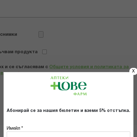
 снимки
ъчвам продукта
х и се съгласявам с
Общите условия и политиката за
X
телност
*
ИЗПРАТИ
Абонирай се за нашия бюлетин и вземи 5% отстъпка.
Имейл *