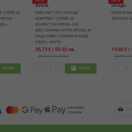
30%
30%
Avene
Uriage
Е СПРЕЙ ЗА
АВЕН GIFT SET СЛЪНЦЕ
ЮРИАЖ БА
 SPF50+
КОМПЛЕКТ СПРЕЙ ЗА
АЕРОЗОЛ З
ДА +
ВЪЗРАСТНИ SPF50+ 200
МЛ+ТОНИРАН УЛТРА ФЛУИД ЗА
ЛИЦЕ 50МЛ+ ТЕРМАЛНА ВОДА
50МЛ + ЧАНТА
25,73 € / 50.32 лв.
14,62 € /
36,76 € / 71.90 лв.
20,89 € / 
КУПИ
КУПИ