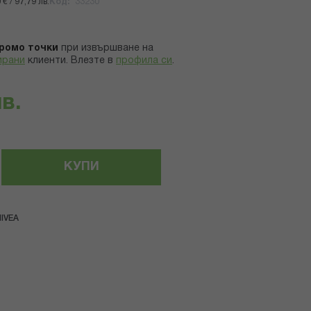
€ / 97,79 лв.
Код
33230
ромо точки
при извършване на
ирани
клиенти.
Влезте в
профила си
.
лв.
КУПИ
IVEA