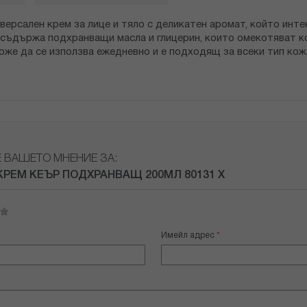
иверсален крем за лице и тяло с деликатен аромат, който инт
 съдържа подхранващи масла и глицерин, които омекотяват к
Може да се използва ежедневно и е подходящ за всеки тип ко
Е ВАШЕТО МНЕНИЕ ЗА:
КРЕМ КЕЪР ПОДХРАНВАЩ 200МЛ 80131 Х
Имейл адрес