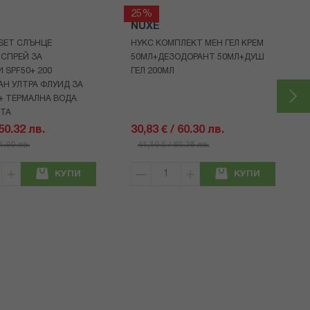
25%
NUXE
 SET СЛЪНЦЕ
НУКС КОМПЛЕКТ МЕН ГЕЛ КРЕМ
СПРЕЙ ЗА
50МЛ+ДЕЗОДОРАНТ 50МЛ+ДУШ
 SPF50+ 200
ГЕЛ 200МЛ
Н УЛТРА ФЛУИД ЗА
+ ТЕРМАЛНА ВОДА
НТА
 50.32 лв.
30,83 € / 60.30 лв.
71.90 лв.
41,10 € / 80.38 лв.
КУПИ
КУПИ