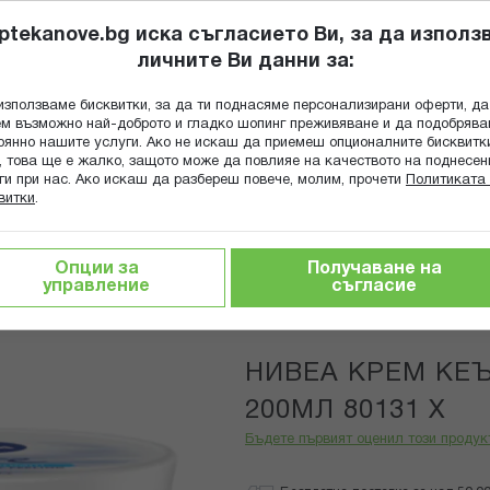
ptekanove.bg иска съгласието Ви, за да използ
личните Ви данни за:
ПОПИТАЙ Ф
използваме бисквитки, за да ти поднасяме персонализирани оферти, да
Търсене
м възможно най-доброто и гладко шопинг преживяване и да подобряв
оянно нашите услуги. Ако не искаш да приемеш опционалните бисквитк
КА
ГРИЖА ЗА МАЙКАТА И ДЕТЕТО
ХРАНИТЕЛНИ ДОБАВКИ
, това ще е жалко, защото може да повлияе на качеството на поднесен
ги при нас. Ако искаш да разбереш повече, молим, прочети
Политиката 
витки
.
ЕМ КЕЪР ПОДХРАНВАЩ 200МЛ 80131 Х
Опции за
Получаване на
управление
съгласие
Nivea
НИВЕА КРЕМ КЕ
200МЛ 80131 Х
Бъдете първият оценил този продук