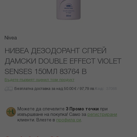
Преминете
Nivea
към
началото
НИВЕА ДЕЗОДОРАНТ СПРЕЙ
на
ДАМСКИ DOUBLE EFFECT VIOLET
галерия
със
SENSES 150МЛ 83764 В
снимки
Бъдете първият оценил този продукт
Безплатна доставка за над 50.00 € / 97,79 лв.
Код
37068
Можете да спечелите
3
Промо точки
при
извършване на покупка! Само за
регистрирани
клиенти.
Влезте в
профила си
.