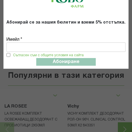
Прочетох и се съгласявам с
Общите условия и политиката за
поверителност
*
Абонирай се за нашия бюлетин и вземи 5% отстъпка.
ИЗПРАТИ
Имейл *
Съгласен съм с общите условия на сайта
Абониране
Популярни в тази категория
LA ROSEE
Vichy
LA ROSEE КОМПЛЕКТ
VICHY КОМПЛЕКТ ДЕЗОДОРАНТ
ОСВЕЖАВАЩ ДЕЗОДОРАНТ С
РОЛ-ОН 96Ч. CLINICAL CONTROL
ПРОБИОТИЦИ 2Х50МЛ
50МЛ Х2 843351