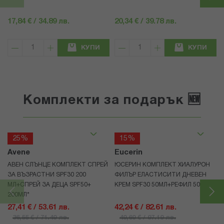
17,84 € / 34.89 лв.
20,34 € / 39.78 лв.
КУПИ
КУПИ
Комплекти за подарък 🆕
25%
15%
Avene
Eucerin
АВЕН СЛЪНЦЕ КОМПЛЕКТ СПРЕЙ
ЮСЕРИН КОМПЛЕКТ ХИАЛУРОН
ЗА ВЪЗРАСТНИ SPF30 200
ФИЛЪР ЕЛАСТИСИТИ ДНЕВЕН
МЛ+СПРЕЙ ЗА ДЕЦА SPF50+
КРЕМ SPF30 50МЛ+РЕФИЛ 50МЛ
200МЛ*
27,41 € / 53.61 лв.
42,24 € / 82.61 лв.
36,55 € / 71.49 лв.
49,69 € / 97.19 лв.