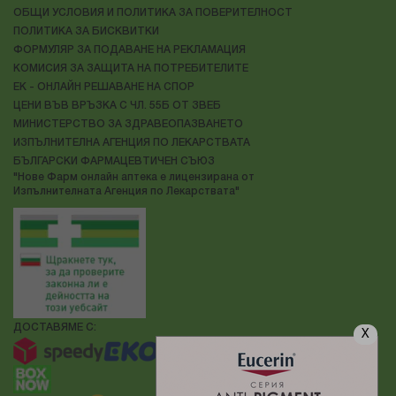
ОБЩИ УСЛОВИЯ И ПОЛИТИКА ЗА ПОВЕРИТЕЛНОСТ
ПОЛИТИКА ЗА БИСКВИТКИ
ФОРМУЛЯР ЗА ПОДАВАНЕ НА РЕКЛАМАЦИЯ
КОМИСИЯ ЗА ЗАЩИТА НА ПОТРЕБИТЕЛИТЕ
ЕК - ОНЛАЙН РЕШАВАНЕ НА СПОР
ЦЕНИ ВЪВ ВРЪЗКА С ЧЛ. 55Б ОТ ЗВЕБ
МИНИСТЕРСТВО ЗА ЗДРАВЕОПАЗВАНЕТО
ИЗПЪЛНИТЕЛНА АГЕНЦИЯ ПО ЛЕКАРСТВАТА
БЪЛГАРСКИ ФАРМАЦЕВТИЧЕН СЪЮЗ
"Нове Фарм онлайн аптека е лицензирана от
Изпълнителната Агенция по Лекарствата"
ДОСТАВЯМЕ С:
X