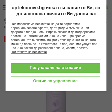
Прескачане
Търсене
Люб
Ко
към
aptekanove.bg иска съгласието Ви, за
съдържанието
Вход
да използва личните Ви данни за:
Начало
Козметика
Козметика за тяло
НИВЕА ДЕЗОДОРАНТ СПРЕЙ ДАМСКИ DOUBLE EFFECT VIOLET SENSES 150МЛ
Ние използваме бисквитки, за да ти поднасяме
83764 В
персонализирани оферти, да ти дадем възможно най-
доброто и гладко шопинг преживяване и да подобряваме
постоянно нашите услуги. Ако не искаш да приемеш
Преминете
36%
опционалните бисквитки по-долу, това ще е жалко, защото
към
може да повлияе на качеството на поднесените услуги при
нас. Ако искаш да разбереш повече, молим, прочети
края
Политиката за бисквитки
.
на
галерията
на
Получаване на съгласие
изображенията
Опции за управление