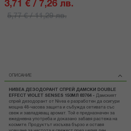
3,71 € / 7,26 лв.
5,77 € / 11,29 лв.
ОПИСАНИЕ
НИВЕА ДЕЗОДОРАНТ СПРЕЙ ДАМСКИ DOUBLE
EFFECT VIOLET SENSES 150МЛ 83764 -
Дамският
спрей дезодорант от Nivea е разработен да осигури
мощна 48-часова защита и събужда сетивата със
свеж и завладяващ аромат. Той е предназначен за
ежедневна употреба и доказано забавя растежа на
космите. Продуктът изсъхва бързо и оставя
усещане за чистота и свежест през целия ден.