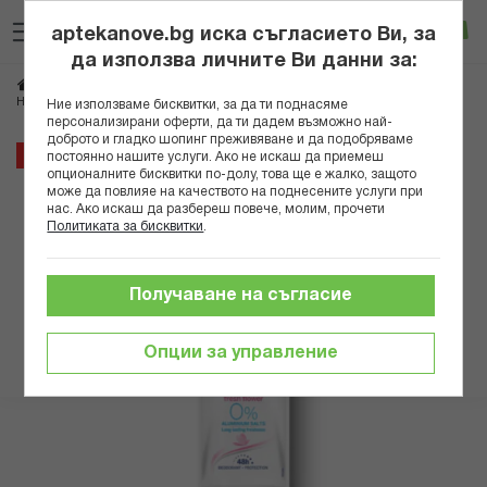
Прескачане
Търсене
Люб
Ко
към
aptekanove.bg иска съгласието Ви, за
съдържанието
Вход
да използва личните Ви данни за:
Начало
Козметика
Козметика за тяло
НИВЕА ДЕЗОДОРАНТ РОЛ-ОН ДАМСКИ FRESH FLOWER 50МЛ 80062 В
Ние използваме бисквитки, за да ти поднасяме
персонализирани оферти, да ти дадем възможно най-
доброто и гладко шопинг преживяване и да подобряваме
Преминете
36%
постоянно нашите услуги. Ако не искаш да приемеш
към
опционалните бисквитки по-долу, това ще е жалко, защото
може да повлияе на качеството на поднесените услуги при
края
нас. Ако искаш да разбереш повече, молим, прочети
на
Политиката за бисквитки
.
галерията
на
изображенията
Получаване на съгласие
Опции за управление