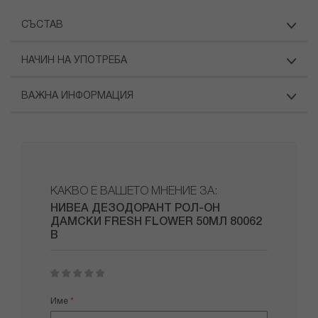
СЪСТАВ
НАЧИН НА УПОТРЕБА
ВАЖНА ИНФОРМАЦИЯ
КАКВО Е ВАШЕТО МНЕНИЕ ЗА:
НИВЕА ДЕЗОДОРАНТ РОЛ-ОН
ДАМСКИ FRESH FLOWER 50МЛ 80062
В
1
2
3
4
5
star
stars
stars
stars
stars
Име