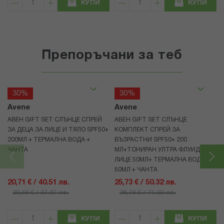
КУПИ
КУПИ
Препоръчани за теб
30%
30%
Avene
Avene
АВЕН GIFT SET СЛЪНЦЕ СПРЕЙ
АВЕН GIFT SET СЛЪНЦЕ
ЗА ДЕЦА ЗА ЛИЦЕ И ТЯЛО SPF50+
КОМПЛЕКТ СПРЕЙ ЗА
200МЛ + ТЕРМАЛНА ВОДА +
ВЪЗРАСТНИ SPF50+ 200
ЧАНТА
МЛ+ТОНИРАН УЛТРА ФЛУИД ЗА
ЛИЦЕ 50МЛ+ ТЕРМАЛНА ВОДА
50МЛ + ЧАНТА
20,71 € / 40.51 лв.
25,73 € / 50.32 лв.
29,59 € / 57.87 лв.
36,76 € / 71.90 лв.
КУПИ
КУПИ