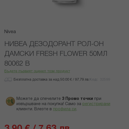
Преминете
Nivea
към
началото
НИВЕА ДЕЗОДОРАНТ РОЛ-ОН
на
ДАМСКИ FRESH FLOWER 50МЛ
галерия
със
80062 В
снимки
Бъдете първият оценил този продукт
Безплатна доставка за над 50.00 € / 97,79 лв.
Код
32599
Можете да спечелите
3
Промо точки
при
извършване на покупка! Само за
регистрирани
клиенти.
Влезте в
профила си
.
3,90 € / 7,63 лв.