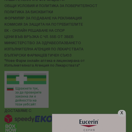
ОБЩИ УСЛОВИЯ И ПОЛИТИКА ЗА ПОВЕРИТЕЛНОСТ
ПОЛИТИКА ЗА БИСКВИТКИ
ФОРМУЛЯР ЗА ПОДАВАНЕ НА РЕКЛАМАЦИЯ
КОМИСИЯ ЗА ЗАЩИТА НА ПОТРЕБИТЕЛИТЕ
ЕК - ОНЛАЙН РЕШАВАНЕ НА СПОР
ЦЕНИ ВЪВ ВРЪЗКА С ЧЛ. 55Б ОТ ЗВЕБ
МИНИСТЕРСТВО ЗА ЗДРАВЕОПАЗВАНЕТО
ИЗПЪЛНИТЕЛНА АГЕНЦИЯ ПО ЛЕКАРСТВАТА
БЪЛГАРСКИ ФАРМАЦЕВТИЧЕН СЪЮЗ
"Нове Фарм онлайн аптека е лицензирана от
Изпълнителната Агенция по Лекарствата"
ДОСТАВЯМЕ С:
X