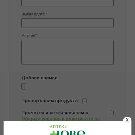
Имейл адрес
Мнение
Добави снимки
Препоръчвам продукта
Прочетох и се съгласявам с
Общите условия и политиката за
X
поверителност
*