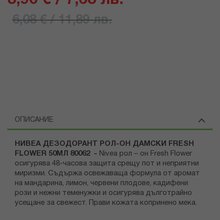
6,08 € / 11,89 лв.
ОПИСАНИЕ
НИВЕА ДЕЗОДОРАНТ РОЛ-ОН ДАМСКИ FRESH
FLOWER 50МЛ 80062 -
Nivea рол – он Fresh Flower
осигурява 48-часова защита срещу пот и неприятни
миризми. Съдържа освежаваща формула от аромат
на мандарина, лимон, червени плодове, кадифени
рози и нежни теменужки и осигурява дълготрайно
усещане за свежест. Прави кожата копринено мека.