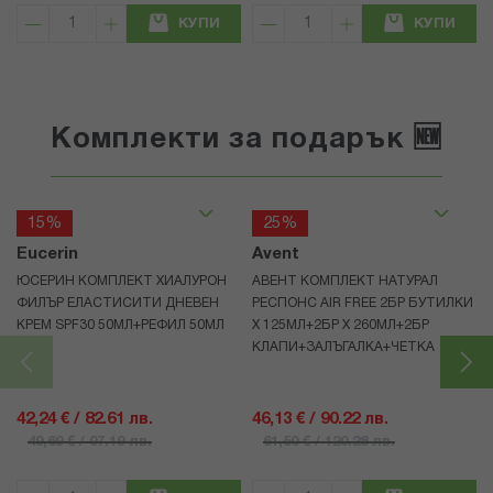
КУПИ
КУПИ
Комплекти за подарък 🆕
15%
25%
Eucerin
Avent
ЮСЕРИН КОМПЛЕКТ ХИАЛУРОН
АВЕНТ КОМПЛЕКТ НАТУРАЛ
ФИЛЪР ЕЛАСТИСИТИ ДНЕВЕН
РЕСПОНС AIR FREE 2БР БУТИЛКИ
КРЕМ SPF30 50МЛ+РЕФИЛ 50МЛ
Х 125МЛ+2БР Х 260МЛ+2БР
КЛАПИ+ЗАЛЪГАЛКА+ЧЕТКА
42,24 € / 82.61 лв.
46,13 € / 90.22 лв.
49,69 € / 97.19 лв.
61,50 € / 120.28 лв.