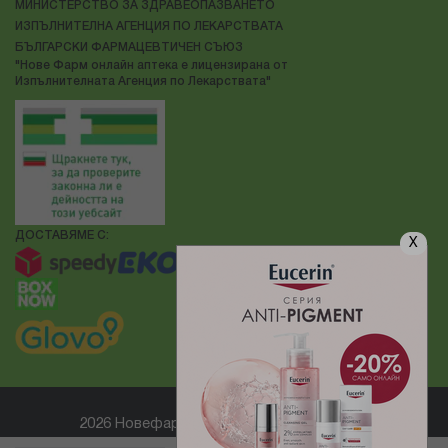
МИНИСТЕРСТВО ЗА ЗДРАВЕОПАЗВАНЕТО
ИЗПЪЛНИТЕЛНА АГЕНЦИЯ ПО ЛЕКАРСТВАТА
БЪЛГАРСКИ ФАРМАЦЕВТИЧЕН СЪЮЗ
"Нове Фарм онлайн аптека е лицензирана от
Изпълнителната Агенция по Лекарствата"
ДОСТАВЯМЕ С:
X
2026 Новефарм ® Всички права запазени