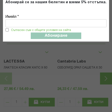
Абонирай се за нашия бюлетин и вземи 5% отстъпка.
Имейл *
Съгласен съм с общите условия на сайта
Популярни в тази категория
Абониране
LACTESSA
Cantabria Labs
ЛАКТЕСА КЛАСИК КАПС Х 60
СЕБОГАРД ОРАЛ САШЕТА Х 30
27,86 € / 54.49 лв.
24,33 € / 47.59 лв.
КУПИ
КУПИ