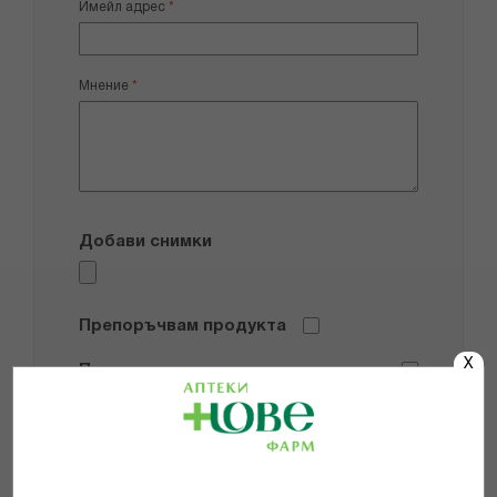
Имейл адрес
Мнение
Добави снимки
Препоръчвам продукта
X
Прочетох и се съгласявам с
Общите условия и политиката за
поверителност
*
ИЗПРАТИ