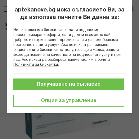
Прескачане
Търсене
Люб
Ко
към
aptekanove.bg иска съгласието Ви, за
съдържанието
Вход
да използва личните Ви данни за:
Начало
Здраве
Дерматологични проблеми
Кожни раздразнения
НЕОПСОРАЛ ТАБЛ. 750 МГ Х 30
Ние използваме бисквитки, за да ти поднасяме
персонализирани оферти, да ти дадем възможно най-
доброто и гладко шопинг преживяване и да подобряваме
Преминете
постоянно нашите услуги. Ако не искаш да приемеш
към
опционалните бисквитки по-долу, това ще е жалко, защото
може да повлияе на качеството на поднесените услуги при
края
нас. Ако искаш да разбереш повече, молим, прочети
на
Политиката за бисквитки
.
галерията
на
изображенията
Получаване на съгласие
Опции за управление