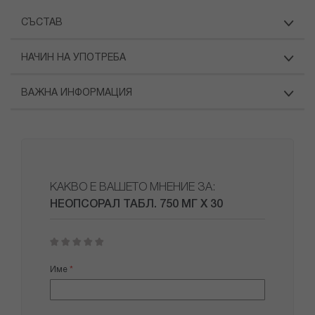
СЪСТАВ
НАЧИН НА УПОТРЕБА
ВАЖНА ИНФОРМАЦИЯ
КАКВО Е ВАШЕТО МНЕНИЕ ЗА:
НЕОПСОРАЛ ТАБЛ. 750 МГ Х 30
1
2
3
4
5
star
stars
stars
stars
stars
Име