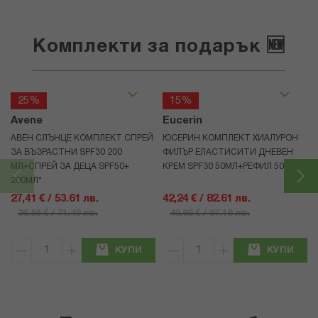
Комплекти за подарък 🆕
25%
15%
Avene
Eucerin
АВЕН СЛЪНЦЕ КОМПЛЕКТ СПРЕЙ
ЮСЕРИН КОМПЛЕКТ ХИАЛУРОН
ЗА ВЪЗРАСТНИ SPF30 200
ФИЛЪР ЕЛАСТИСИТИ ДНЕВЕН
МЛ+СПРЕЙ ЗА ДЕЦА SPF50+
КРЕМ SPF30 50МЛ+РЕФИЛ 50МЛ
200МЛ*
27,41 € / 53.61 лв.
42,24 € / 82.61 лв.
36,55 € / 71.49 лв.
49,69 € / 97.19 лв.
КУПИ
КУПИ