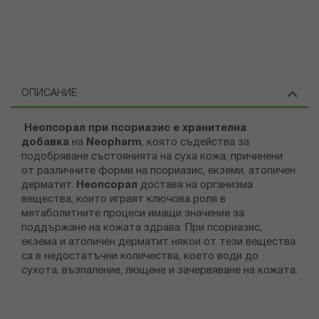
ОПИСАНИЕ
Неопсорал при псориазис е хранителна
добавка
на
Neopharm
, която съдейства за
подобряване състоянията на суха кожа, причинени
от различните форми на псориазис, екземи, атопичен
дерматит.
Неопсорал
доставя на организма
вещества, които играят ключова роля в
метаболитните процеси имащи значение за
поддържане на кожата здрава. При псориазис,
екзема и атопичен дерматит някои от тези вещества
са в недостатъчни количества, което води до
сухота, възпаление, лющене и зачервяване на кожата.