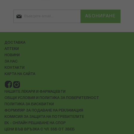
АБОНИРАНЕ
ДОСТАВКА
АПТЕКИ
НОВИНИ
ЗА НАС
КОНТАКТИ
КАРТА НА САЙТА
НАШИТЕ ЛЕКАРИ И ФАРМАЦЕВТИ
ОБЩИ УСЛОВИЯ И ПОЛИТИКА ЗА ПОВЕРИТЕЛНОСТ
ПОЛИТИКА ЗА БИСКВИТКИ
ФОРМУЛЯР ЗА ПОДАВАНЕ НА РЕКЛАМАЦИЯ
КОМИСИЯ ЗА ЗАЩИТА НА ПОТРЕБИТЕЛИТЕ
ЕК - ОНЛАЙН РЕШАВАНЕ НА СПОР
ЦЕНИ ВЪВ ВРЪЗКА С ЧЛ. 55Б ОТ ЗВЕБ