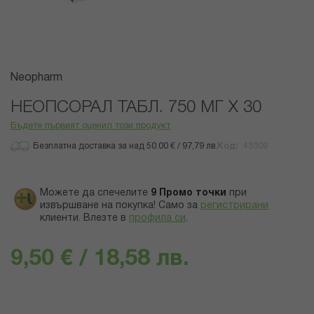
Преминете
Neopharm
към
началото
НЕОПСОРАЛ ТАБЛ. 750 МГ Х 30
на
Бъдете първият оценил този продукт
галерия
със
Безплатна доставка за над 50.00 € / 97,79 лв.
Код
43309
снимки
Можете да спечелите
9
Промо точки
при
извършване на покупка! Само за
регистрирани
клиенти.
Влезте в
профила си
.
9,50 € / 18,58 лв.