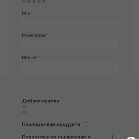
1
2
3
4
5
star
stars
stars
stars
stars
Име
Имейл адрес
Мнение
Добави снимки
Препоръчвам продукта
Прочетох и се съгласявам с