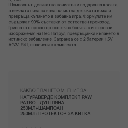
Шампоанът деликатно почиства и подхранва косата,
а нежната пяна за вана почиства детската кожа и
превръща къпането в забавна игра. Формулите им
съдържат 90% съставки от естествен произход.
Гривната с проектор осветява банята с интересни
изображения на Пес Патрул, превръщайки къпането в
истинско забавление. Захранва се с 2 батерии 1.5V
AG3/LR41, включени в комплекта.
КАКВО Е ВАШЕТО МНЕНИЕ ЗА:
НАТУРАВЕРДЕ КОМПЛЕКТ PAW
PATROL ДУШ ПЯНА
250МЛ+ШАМПОАН
250МЛ+ПРОТЕКТОР ЗА КИТКА