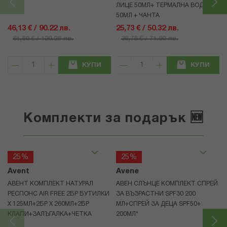
ЛИЦЕ 50МЛ+ ТЕРМАЛНА ВОДА
50МЛ + ЧАНТА
46,13 € / 90.22 лв.
25,73 € / 50.32 лв.
61,50 € / 120.28 лв.
36,76 € / 71.90 лв.
КУПИ
КУПИ
Комплекти за подарък 🆕
25%
25%
Avent
Avene
АВЕНТ КОМПЛЕКТ НАТУРАЛ
АВЕН СЛЪНЦЕ КОМПЛЕКТ СПРЕЙ
РЕСПОНС AIR FREE 2БР БУТИЛКИ
ЗА ВЪЗРАСТНИ SPF30 200
Х 125МЛ+2БР Х 260МЛ+2БР
МЛ+СПРЕЙ ЗА ДЕЦА SPF50+
КЛАПИ+ЗАЛЪГАЛКА+ЧЕТКА
200МЛ*