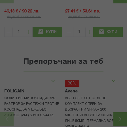
46,13 € / 90.22 лв.
27,41 € / 53.61 лв.
61,50 € / 120.28 лв.
36,55 € / 71.49 лв.
КУПИ
КУПИ
Препоръчани за теб
30%
FOLIGAIN
Avene
ФОЛИГЕЙН МИНОКСИДИЛ 5%
АВЕН GIFT SET СЛЪНЦЕ
РАЗТВОР ЗА РАСТЕЖ И ПРОТИВ
КОМПЛЕКТ СПРЕЙ ЗА
КОСОПАД ЗА МЪЖЕ БЕЗ
ВЪЗРАСТНИ SPF50+ 200
АЛКОХОЛ (3М.) 60МЛ X 3 4473
МЛ+ТОНИРАН УЛТРА ФЛУИД ЗА
ЛИЦЕ 50МЛ+ ТЕРМАЛНА ВОДА
50МЛ + ЧАНТА