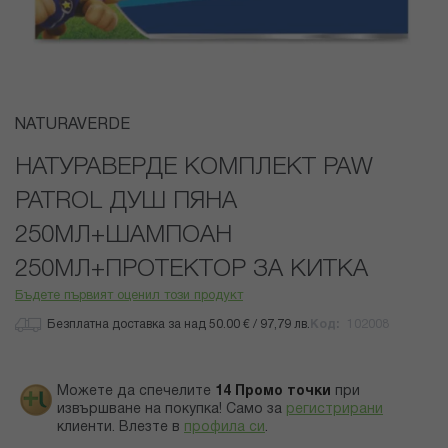
Преминете
NATURAVERDE
към
началото
НАТУРАВЕРДЕ КОМПЛЕКТ PAW
на
PATROL ДУШ ПЯНА
галерия
със
250МЛ+ШАМПОАН
снимки
250МЛ+ПРОТЕКТОР ЗА КИТКА
Бъдете първият оценил този продукт
Безплатна доставка за над 50.00 € / 97,79 лв.
Код
102008
Можете да спечелите
14
Промо точки
при
извършване на покупка! Само за
регистрирани
клиенти.
Влезте в
профила си
.