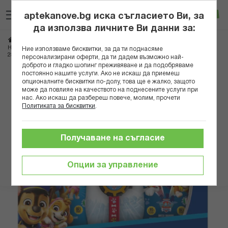
Прескачане
Търсене
Люб
Ко
към
aptekanove.bg иска съгласието Ви, за
съдържанието
Вход
да използва личните Ви данни за:
Начало
Козметика
Комплекти козметика
Комплекти за деца
НАТУРАВЕРДЕ КОМПЛЕКТ PAW PATROL ДУШ ПЯНА 250МЛ+ШАМПОАН
Ние използваме бисквитки, за да ти поднасяме
250МЛ+ПРОТЕКТОР ЗА КИТКА
персонализирани оферти, да ти дадем възможно най-
доброто и гладко шопинг преживяване и да подобряваме
постоянно нашите услуги. Ако не искаш да приемеш
Преминете
опционалните бисквитки по-долу, това ще е жалко, защото
към
може да повлияе на качеството на поднесените услуги при
нас. Ако искаш да разбереш повече, молим, прочети
края
Политиката за бисквитки
.
на
галерията
на
Получаване на съгласие
изображенията
Опции за управление