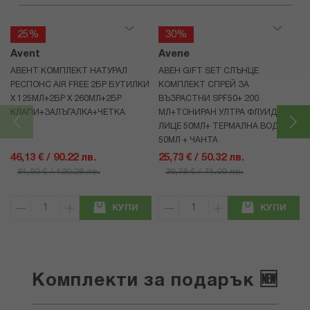
25%
30%
Avent
Avene
АВЕНТ КОМПЛЕКТ НАТУРАЛ
АВЕН GIFT SET СЛЪНЦЕ
РЕСПОНС AIR FREE 2БР БУТИЛКИ
КОМПЛЕКТ СПРЕЙ ЗА
Х 125МЛ+2БР Х 260МЛ+2БР
ВЪЗРАСТНИ SPF50+ 200
КЛАПИ+ЗАЛЪГАЛКА+ЧЕТКА
МЛ+ТОНИРАН УЛТРА ФЛУИД ЗА
ЛИЦЕ 50МЛ+ ТЕРМАЛНА ВОДА
50МЛ + ЧАНТА
46,13 € / 90.22 лв.
25,73 € / 50.32 лв.
61,50 € / 120.28 лв.
36,76 € / 71.90 лв.
КУПИ
КУПИ
Комплекти за подарък 🆕