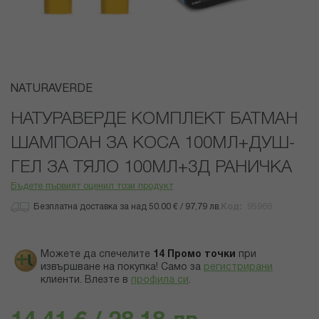
Преминете
NATURAVERDE
към
началото
НАТУРАВЕРДЕ КОМПЛЕКТ БАТМАН
на
ШАМПОАН ЗА КОСА 100МЛ+ДУШ-
галерия
със
ГЕЛ ЗА ТЯЛО 100МЛ+3Д РАНИЧКА
снимки
Бъдете първият оценил този продукт
Безплатна доставка за над 50.00 € / 97,79 лв.
Код
95966
Можете да спечелите
14
Промо точки
при
извършване на покупка! Само за
регистрирани
клиенти.
Влезте в
профила си
.