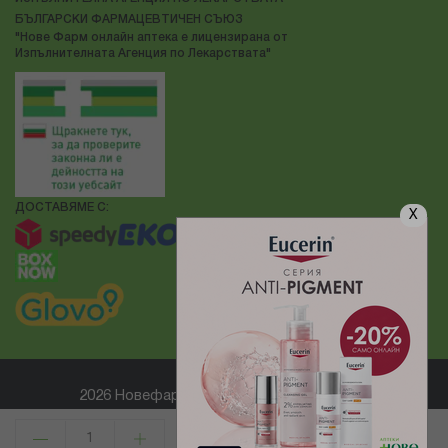
БЪЛГАРСКИ ФАРМАЦЕВТИЧЕН СЪЮЗ
"Нове Фарм онлайн аптека е лицензирана от
Изпълнителната Агенция по Лекарствата"
ДОСТАВЯМЕ С:
X
2026 Новефарм ® Всички права запазени
Електронен магазин
разработен и поддържан от
КУПИ