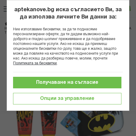
Прескачане
Търсене
Люб
Ко
към
aptekanove.bg иска съгласието Ви, за
съдържанието
Вход
да използва личните Ви данни за:
Начало
Козметика
Комплекти козметика
Комплекти за деца
НАТУРАВЕРДЕ КОМПЛЕКТ БАТМАН ШАМПОАН ЗА КОСА 100МЛ+ДУШ-ГЕЛ ЗА
Ние използваме бисквитки, за да ти поднасяме
ТЯЛО 100МЛ+3Д РАНИЧКА
персонализирани оферти, да ти дадем възможно най-
доброто и гладко шопинг преживяване и да подобряваме
постоянно нашите услуги. Ако не искаш да приемеш
Преминете
опционалните бисквитки по-долу, това ще е жалко, защото
към
може да повлияе на качеството на поднесените услуги при
нас. Ако искаш да разбереш повече, молим, прочети
края
Политиката за бисквитки
.
на
галерията
на
Получаване на съгласие
изображенията
Опции за управление