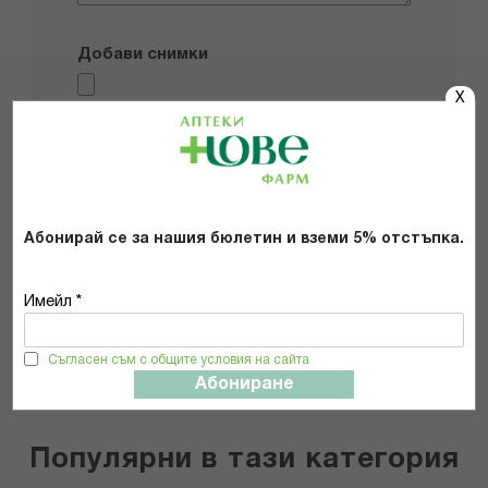
Добави снимки
X
Препоръчвам продукта
Прочетох и се съгласявам с
Общите условия и политиката за
поверителност
*
Абонирай се за нашия бюлетин и вземи 5% отстъпка.
Имейл *
ИЗПРАТИ
Съгласен съм с общите условия на сайта
Абониране
Популярни в тази категория