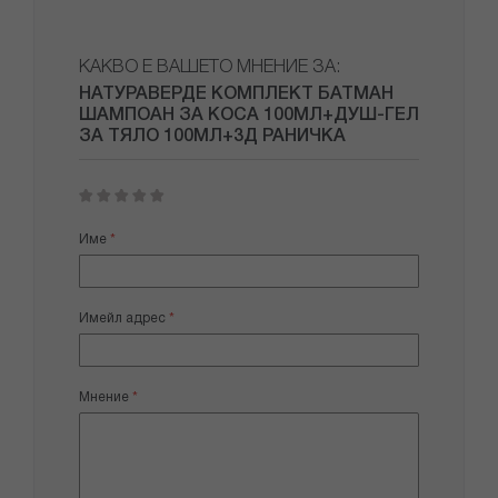
КАКВО Е ВАШЕТО МНЕНИЕ ЗА:
НАТУРАВЕРДЕ КОМПЛЕКТ БАТМАН
ШАМПОАН ЗА КОСА 100МЛ+ДУШ-ГЕЛ
ЗА ТЯЛО 100МЛ+3Д РАНИЧКА
1
2
3
4
5
star
stars
stars
stars
stars
Име
Имейл адрес
Мнение