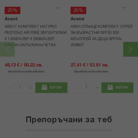
25%
25%
Avent
Avene
АВЕНТ КОМПЛЕКТ НАТУРАЛ
АВЕН СЛЪНЦЕ КОМПЛЕКТ СПРЕЙ
РЕСПОНС AIR FREE 2БР БУТИЛКИ
ЗА ВЪЗРАСТНИ SPF30 200
Х 125МЛ+2БР Х 260МЛ+2БР
МЛ+СПРЕЙ ЗА ДЕЦА SPF50+
КЛАПИ+ЗАЛЪГАЛКА+ЧЕТКА
200МЛ*
46,13 € / 90.22 лв.
27,41 € / 53.61 лв.
61,50 € / 120.28 лв.
36,55 € / 71.49 лв.
КУПИ
КУПИ
Препоръчани за теб