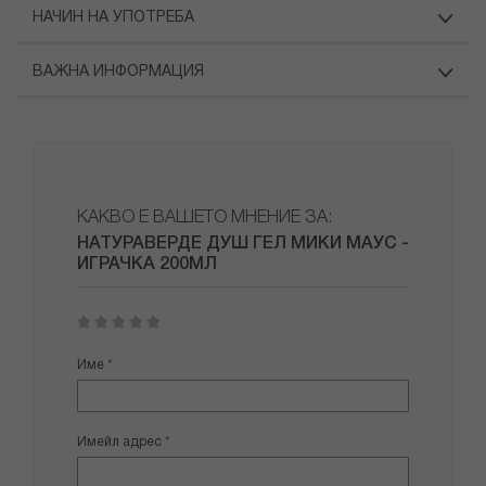
НАЧИН НА УПОТРЕБА
ВАЖНА ИНФОРМАЦИЯ
КАКВО Е ВАШЕТО МНЕНИЕ ЗА:
НАТУРАВЕРДЕ ДУШ ГЕЛ МИКИ МАУС -
ИГРАЧКА 200МЛ
1
2
3
4
5
star
stars
stars
stars
stars
Име
Имейл адрес