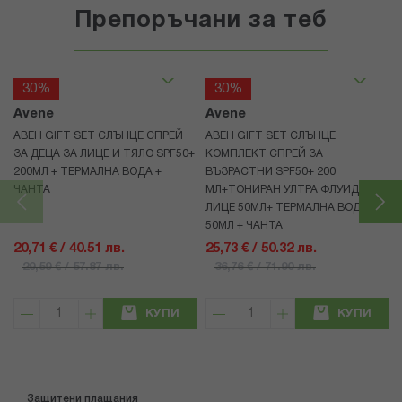
Препоръчани за теб
30%
30%
Avene
Avene
АВЕН GIFT SET СЛЪНЦЕ СПРЕЙ
АВЕН GIFT SET СЛЪНЦЕ
ЗА ДЕЦА ЗА ЛИЦЕ И ТЯЛО SPF50+
КОМПЛЕКТ СПРЕЙ ЗА
200МЛ + ТЕРМАЛНА ВОДА +
ВЪЗРАСТНИ SPF50+ 200
ЧАНТА
МЛ+ТОНИРАН УЛТРА ФЛУИД ЗА
ЛИЦЕ 50МЛ+ ТЕРМАЛНА ВОДА
50МЛ + ЧАНТА
20,71 € / 40.51 лв.
25,73 € / 50.32 лв.
29,59 € / 57.87 лв.
36,76 € / 71.90 лв.
КУПИ
КУПИ
Защитени плащания