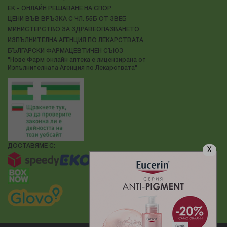
ЕК - ОНЛАЙН РЕШАВАНЕ НА СПОР
ЦЕНИ ВЪВ ВРЪЗКА С ЧЛ. 55Б ОТ ЗВЕБ
МИНИСТЕРСТВО ЗА ЗДРАВЕОПАЗВАНЕТО
ИЗПЪЛНИТЕЛНА АГЕНЦИЯ ПО ЛЕКАРСТВАТА
БЪЛГАРСКИ ФАРМАЦЕВТИЧЕН СЪЮЗ
"Нове Фарм онлайн аптека е лицензирана от
Изпълнителната Агенция по Лекарствата"
ДОСТАВЯМЕ С:
X