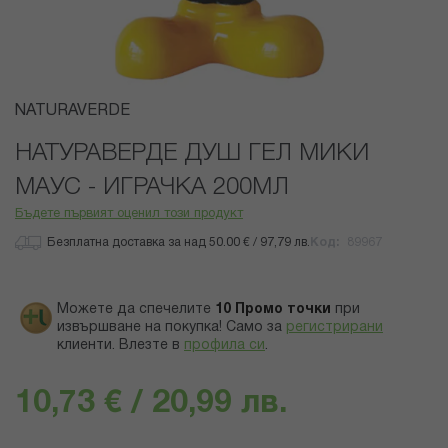
Преминете
NATURAVERDE
към
началото
НАТУРАВЕРДЕ ДУШ ГЕЛ МИКИ
на
МАУС - ИГРАЧКА 200МЛ
галерия
със
Бъдете първият оценил този продукт
снимки
Безплатна доставка за над 50.00 € / 97,79 лв.
Код
89967
Можете да спечелите
10
Промо точки
при
извършване на покупка! Само за
регистрирани
клиенти.
Влезте в
профила си
.
10,73 € / 20,99 лв.