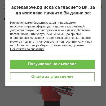
Прескачане
Търсене
Люб
Ко
към
aptekanove.bg иска съгласието Ви, за
съдържанието
Вход
да използва личните Ви данни за:
Начало
Козметика
Детска козметика
НАТУРАВЕРДЕ ДУШ ГЕЛ МИКИ МАУС - ИГРАЧКА 200МЛ
Ние използваме бисквитки, за да ти поднасяме
персонализирани оферти, да ти дадем възможно най-
доброто и гладко шопинг преживяване и да подобряваме
Преминете
постоянно нашите услуги. Ако не искаш да приемеш
към
опционалните бисквитки по-долу, това ще е жалко, защото
може да повлияе на качеството на поднесените услуги при
края
нас. Ако искаш да разбереш повече, молим, прочети
на
Политиката за бисквитки
.
галерията
на
изображенията
Получаване на съгласие
Опции за управление