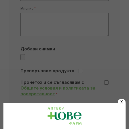
Мнение
Добави снимки
Препоръчвам продукта
Прочетох и се съгласявам с
Общите условия и политиката за
поверителност
*
X
ИЗПРАТИ