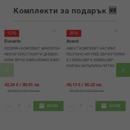
Комплекти за подарък 🆕
15%
25%
Eucerin
Avent
ЮСЕРИН КОМПЛЕКТ ХИАЛУРОН
АВЕНТ КОМПЛЕКТ НАТУРАЛ
ФИЛЪР ЕЛАСТИСИТИ ДНЕВЕН
РЕСПОНС AIR FREE 2БР БУТИЛКИ
КРЕМ SPF30 50МЛ+РЕФИЛ 50МЛ
Х 125МЛ+2БР Х 260МЛ+2БР
КЛАПИ+ЗАЛЪГАЛКА+ЧЕТКА
42,24 € / 82.61 лв.
46,13 € / 90.22 лв.
49,69 € / 97.19 лв.
61,50 € / 120.28 лв.
КУПИ
КУПИ