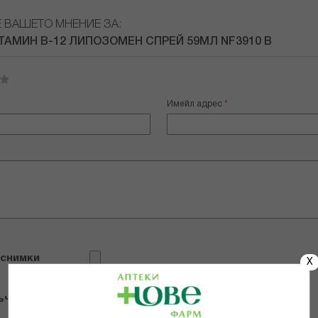
Е ВАШЕТО МНЕНИЕ ЗА:
НАО ВИТАМИН В-12 ЛИПОЗОМЕН СПРЕЙ 59МЛ NF3910 В
Имейл адрес
 снимки
X
ъчвам продукта