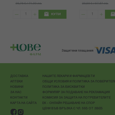
36,76 € / 71.90 лв.
29,59 € / 57.87 лв.
КУПИ
Защитени плащания
ДОСТАВКА
НАШИТЕ ЛЕКАРИ И ФАРМАЦЕВТИ
АПТЕКИ
ОБЩИ УСЛОВИЯ И ПОЛИТИКА ЗА ПОВЕРИТЕ
НОВИНИ
ПОЛИТИКА ЗА БИСКВИТКИ
ЗА НАС
ФОРМУЛЯР ЗА ПОДАВАНЕ НА РЕКЛАМАЦИЯ
КОНТАКТИ
КОМИСИЯ ЗА ЗАЩИТА НА ПОТРЕБИТЕЛИТЕ
КАРТА НА САЙТА
ЕК - ОНЛАЙН РЕШАВАНЕ НА СПОР
ЦЕНИ ВЪВ ВРЪЗКА С ЧЛ. 55Б ОТ ЗВЕБ