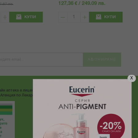
127,36 € / 249.09 лв.
57.87 лв.
КУПИ
КУПИ
АБОНИРАНЕ
X
йн аптека е лицензирана от
ДОСТАВЯМЕ С:
Агенция по Лекарствата"