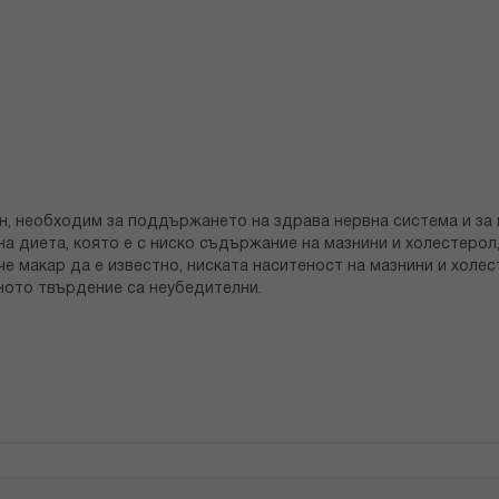
н, необходим за поддържането на здрава нервна система и за 
на диета, която е с ниско съдържание на мазнини и холестерол
че макар да е известно, ниската наситеност на мазнини и холе
ното твърдение са неубедителни.