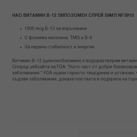
снимки
НАО ВИТАМИН В-12 ЛИПОЗОМЕН СПРЕЙ 59МЛ NF3910
1000 mcg B-12 на впръскване
С фолиева киселина, TMG и B-6
За нервна стабилност и енергия
Витамин В-12 (цианокобаламин) е водоразтворим витами
Според уебсайта на FDA: "Като част от добре балансира
заболявания." FDA оцени горното твърдение и установи, 
съдови заболявания, доказателствата в подкрепа на гор