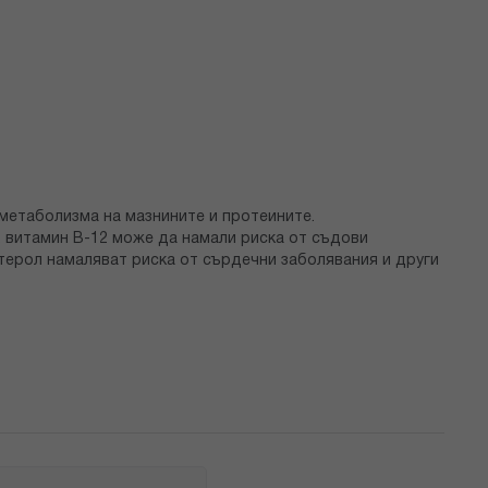
метаболизма на мазнините и протеините.
, витамин B-12 може да намали риска от съдови
стерол намаляват риска от сърдечни заболявания и други