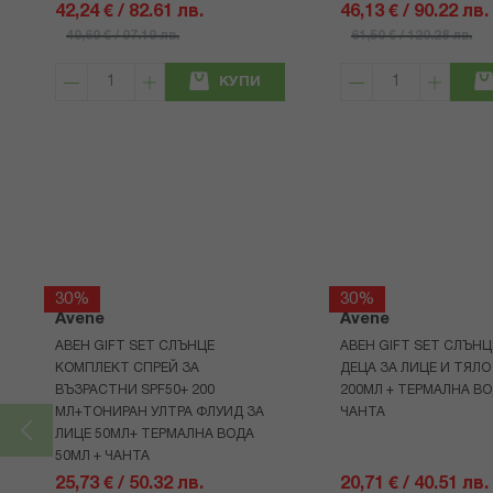
42,24 € / 82.61 лв.
46,13 € / 90.22 лв.
49,69 € / 97.19 лв.
61,50 € / 120.28 лв.
КУПИ
30%
30%
Avene
Avene
АВЕН GIFT SET СЛЪНЦЕ
АВЕН GIFT SET СЛЪНЦ
КОМПЛЕКТ СПРЕЙ ЗА
ДЕЦА ЗА ЛИЦЕ И ТЯЛО
ВЪЗРАСТНИ SPF50+ 200
200МЛ + ТЕРМАЛНА ВО
МЛ+ТОНИРАН УЛТРА ФЛУИД ЗА
ЧАНТА
ЛИЦЕ 50МЛ+ ТЕРМАЛНА ВОДА
50МЛ + ЧАНТА
25,73 € / 50.32 лв.
20,71 € / 40.51 лв.