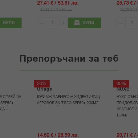
27,41 € / 53.61 лв.
25,73 € /
36,55 € / 71.49 лв.
36,76 € / 
КУПИ
КУПИ
Препоръчани за теб
30%
30%
Uriage
NUXE
Е СПРЕЙ ЗА
ЮРИАЖ БАРИЕСЪН ХИДРАТИРАЩ
НУКС СЪН 
 SPF50+
АЕРОЗОЛ ЗА ТЯЛО SPF50+ 200МЛ
ПРИДОБИВ
ДА +
ЗЛАТИСТИ
150МЛ
14,62 € / 28.59 лв.
20,71 € /