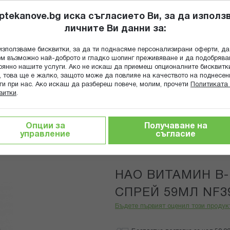
ptekanove.bg иска съгласието Ви, за да използ
личните Ви данни за:
ПОПИТАЙ Ф
използваме бисквитки, за да ти поднасяме персонализирани оферти, да
Търсене
м възможно най-доброто и гладко шопинг преживяване и да подобряв
оянно нашите услуги. Ако не искаш да приемеш опционалните бисквитк
КА
ГРИЖА ЗА МАЙКАТА И ДЕТЕТО
ХРАНИТЕЛНИ ДОБАВКИ
, това ще е жалко, защото може да повлияе на качеството на поднесен
ги при нас. Ако искаш да разбереш повече, молим, прочети
Политиката 
витки
.
Б група
НАО ВИТАМИН В-12 ЛИПОЗОМЕН СПРЕЙ 59МЛ NF3
Опции за
Получаване на
управление
съгласие
Now Foods
НАО ВИТАМИН В
СПРЕЙ 59МЛ NF3
Бъдете първият оценил този продук