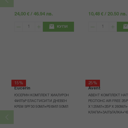
24,00 € / 46.94 лв.
10,48 € / 20.50 лв.
КУПИ
15%
25%
Eucerin
Avent
ЮСЕРИН КОМПЛЕКТ ХИАЛУРОН
АВЕНТ КОМПЛЕКТ НАТ
ФИЛЪР ЕЛАСТИСИТИ ДНЕВЕН
РЕСПОНС AIR FREE 2Б
КРЕМ SPF30 50МЛ+РЕФИЛ 50МЛ
Х 125МЛ+2БР Х 260МЛ
КЛАПИ+ЗАЛЪГАЛКА+Ч