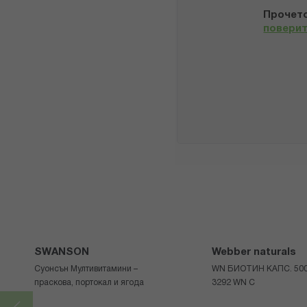
Прочето
повери
SWANSON
Webber naturals
Суонсън Мултивитамини –
WN БИОТИН КАПС. 500
праскова, портокал и ягода
3292 WN С