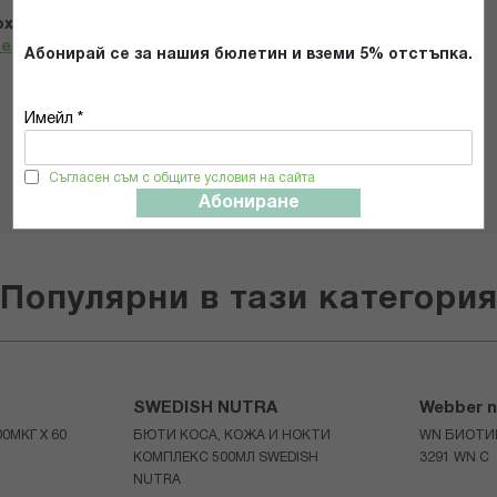
х и се съгласявам с
Общите условия и политиката за
телност
*
Абонирай се за нашия бюлетин и вземи 5% отстъпка.
Имейл *
ИЗПРАТИ
Съгласен съм с общите условия на сайта
Абониране
Популярни в тази категори
SWEDISH NUTRA
Webber n
0МКГ Х 60
БЮТИ КОСА, КОЖА И НОКТИ
WN БИОТИН
КОМПЛЕКС 500МЛ SWEDISH
3291 WN С
NUTRA