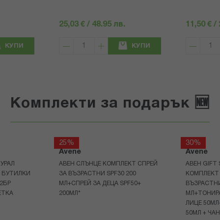
25,03 € / 48.95 лв.
11,50 € /
КУПИ
КУПИ
Комплекти за подарък 🆕
25%
30%
Avene
Avene
УРАЛ
АВЕН СЛЪНЦЕ КОМПЛЕКТ СПРЕЙ
АВЕН GIFT
Р БУТИЛКИ
ЗА ВЪЗРАСТНИ SPF30 200
КОМПЛЕКТ 
+2БР
МЛ+СПРЕЙ ЗА ДЕЦА SPF50+
ВЪЗРАСТНИ
ЕТКА
200МЛ*
МЛ+ТОНИРА
ЛИЦЕ 50МЛ
50МЛ + ЧА