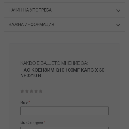
НАЧИН НА УПОТРЕБА
ВАЖНА ИНФОРМАЦИЯ
КАКВО Е ВАШЕТО МНЕНИЕ ЗА:
НАО КОЕНЗИМ Q10 100МГ КАПС Х 30
NF3210 В
1
2
3
4
5
star
stars
stars
stars
stars
Име
Имейл адрес