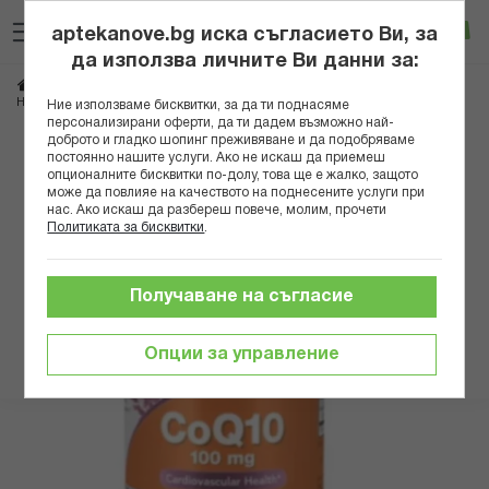
Прескачане
Търсене
Люб
Ко
към
aptekanove.bg иска съгласието Ви, за
съдържанието
Вход
да използва личните Ви данни за:
Начало
Хранителни добавки
Антиоксиданти
Коензим Q10
НАО КОЕНЗИМ Q10 100МГ КАПС Х 30 NF3210 В
Ние използваме бисквитки, за да ти поднасяме
персонализирани оферти, да ти дадем възможно най-
доброто и гладко шопинг преживяване и да подобряваме
Преминете
постоянно нашите услуги. Ако не искаш да приемеш
към
опционалните бисквитки по-долу, това ще е жалко, защото
може да повлияе на качеството на поднесените услуги при
края
нас. Ако искаш да разбереш повече, молим, прочети
на
Политиката за бисквитки
.
галерията
на
изображенията
Получаване на съгласие
Опции за управление