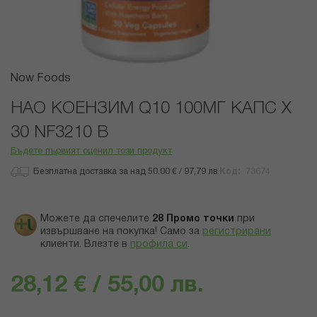
Преминете
Now Foods
към
началото
НАО КОЕНЗИМ Q10 100МГ КАПС Х
на
30 NF3210 В
галерия
със
Бъдете първият оценил този продукт
снимки
Безплатна доставка за над 50.00 € / 97,79 лв.
Код
73674
Можете да спечелите
28
Промо точки
при
извършване на покупка! Само за
регистрирани
клиенти.
Влезте в
профила си
.
28,12 € / 55,00 лв.