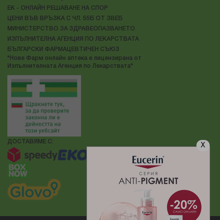
ЕК - ОНЛАЙН РЕШАВАНЕ НА СПОР
ЦЕНИ ВЪВ ВРЪЗКА С ЧЛ. 55Б ОТ ЗВЕБ
МИНИСТЕРСТВО ЗА ЗДРАВЕОПАЗВАНЕТО
ИЗПЪЛНИТЕЛНА АГЕНЦИЯ ПО ЛЕКАРСТВАТА
БЪЛГАРСКИ ФАРМАЦЕВТИЧЕН СЪЮЗ
"Нове Фарм онлайн аптека е лицензирана от
Изпълнителната Агенция по Лекарствата"
ДОСТАВЯМЕ С:
X