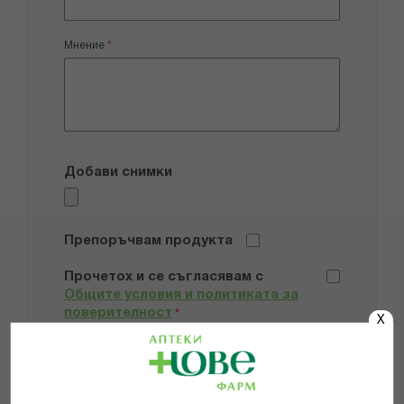
Мнение
Добави снимки
Препоръчвам продукта
Прочетох и се съгласявам с
Общите условия и политиката за
поверителност
*
X
ИЗПРАТИ