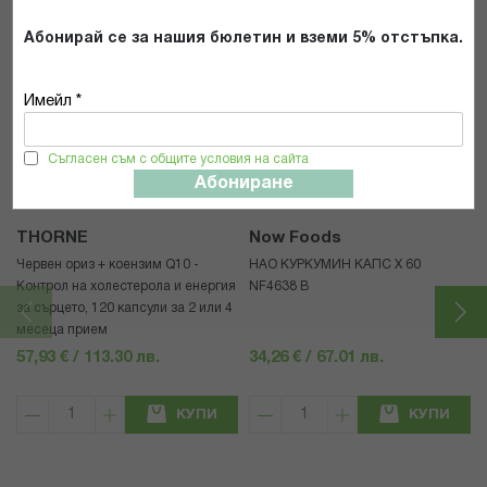
Абонирай се за нашия бюлетин и вземи 5% отстъпка.
Имейл *
Популярни в тази категория
Съгласен съм с общите условия на сайта
Абониране
THORNE
Now Foods
Червен ориз + коензим Q10 -
НАО КУРКУМИН КАПС Х 60
Контрол на холестерола и енергия
NF4638 В
за сърцето, 120 капсули за 2 или 4
месеца прием
57,93 € / 113.30 лв.
34,26 € / 67.01 лв.
КУПИ
КУПИ