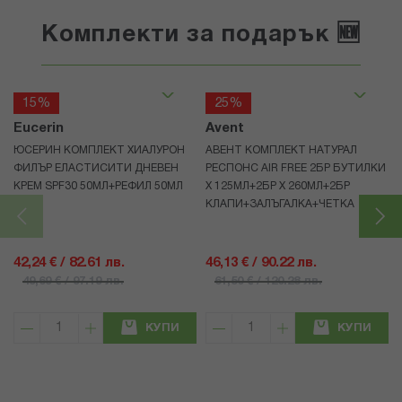
Комплекти за подарък 🆕
15%
25%
Eucerin
Avent
ЮСЕРИН КОМПЛЕКТ ХИАЛУРОН
АВЕНТ КОМПЛЕКТ НАТУРАЛ
ФИЛЪР ЕЛАСТИСИТИ ДНЕВЕН
РЕСПОНС AIR FREE 2БР БУТИЛКИ
КРЕМ SPF30 50МЛ+РЕФИЛ 50МЛ
Х 125МЛ+2БР Х 260МЛ+2БР
КЛАПИ+ЗАЛЪГАЛКА+ЧЕТКА
42,24 € / 82.61 лв.
46,13 € / 90.22 лв.
49,69 € / 97.19 лв.
61,50 € / 120.28 лв.
КУПИ
КУПИ