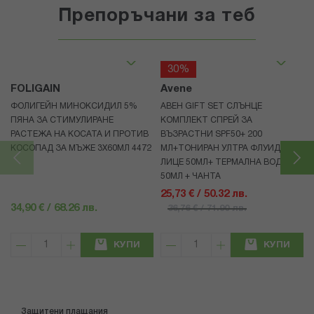
Препоръчани за теб
30%
FOLIGAIN
Avene
ФОЛИГЕЙН МИНОКСИДИЛ 5%
АВЕН GIFT SET СЛЪНЦЕ
ПЯНА ЗА СТИМУЛИРАНЕ
КОМПЛЕКТ СПРЕЙ ЗА
РАСТЕЖА НА КОСАТА И ПРОТИВ
ВЪЗРАСТНИ SPF50+ 200
КОСОПАД ЗА МЪЖЕ 3X60МЛ 4472
МЛ+ТОНИРАН УЛТРА ФЛУИД ЗА
ЛИЦЕ 50МЛ+ ТЕРМАЛНА ВОДА
50МЛ + ЧАНТА
25,73 € / 50.32 лв.
34,90 € / 68.26 лв.
36,76 € / 71.90 лв.
КУПИ
КУПИ
Защитени плащания