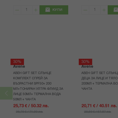
КУПИ
30%
30%
Avene
Avene
АВЕН GIFT SET СЛЪНЦЕ
АВЕН GIFT SET СЛЪНЦ
КОМПЛЕКТ СПРЕЙ ЗА
ДЕЦА ЗА ЛИЦЕ И ТЯЛО
ВЪЗРАСТНИ SPF50+ 200
200МЛ + ТЕРМАЛНА ВО
МЛ+ТОНИРАН УЛТРА ФЛУИД ЗА
ЧАНТА
ЛИЦЕ 50МЛ+ ТЕРМАЛНА ВОДА
50МЛ + ЧАНТА
25,73 € / 50.32 лв.
20,71 € / 40.51 лв.
36,76 € / 71.90 лв.
29,59 € / 57.87 лв.