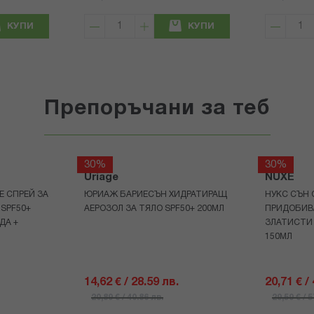
КУПИ
КУПИ
Препоръчани за теб
30%
30%
Uriage
NUXE
Е СПРЕЙ ЗА
ЮРИАЖ БАРИЕСЪН ХИДРАТИРАЩ
НУКС СЪН 
 SPF50+
АЕРОЗОЛ ЗА ТЯЛО SPF50+ 200МЛ
ПРИДОБИВ
ДА +
ЗЛАТИСТИ
150МЛ
14,62 € / 28.59 лв.
20,71 € /
20,89 € / 40.86 лв.
29,59 € / 