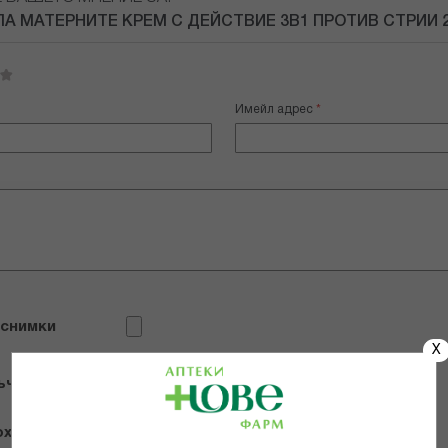
А МАТЕРНИТЕ КРЕМ С ДЕЙСТВИЕ 3В1 ПРОТИВ СТРИИ 
Имейл адрес
 снимки
X
ъчвам продукта
х и се съгласявам с
Общите условия и политиката за