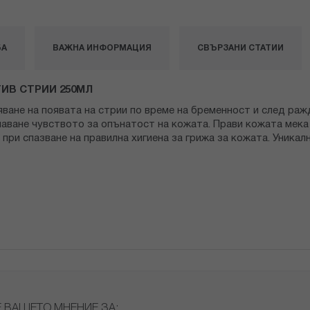
БА
ВАЖНА ИНФОРМАЦИЯ
СВЪРЗАНИ СТАТИИ
ИВ СТРИИ 250МЛ
тяване на появата на стрии по време на бременност и след р
аване чувството за опънатост на кожата. Прави кожата мека 
при спазване на правилна хигиена за грижа за кожата. Уника
Е ВАШЕТО МНЕНИЕ ЗА: