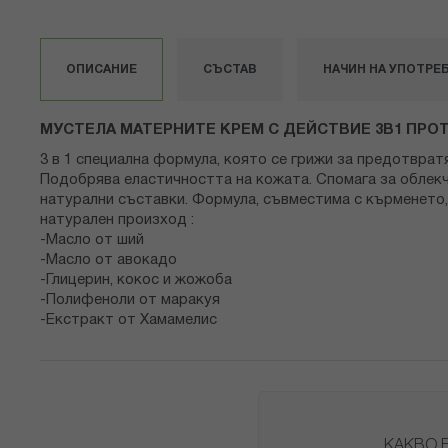
към
началото
на
ОПИСАНИЕ
СЪСТАВ
НАЧИН НА УПОТРЕ
галерия
със
снимки
МУСТЕЛА МАТЕРНИТЕ КРЕМ С ДЕЙСТВИЕ 3В1 ПРОТ
3 в 1 специална формула, която се грижи за предотвра
Подобрява еластичността на кожата. Спомага за облекч
натурални съставки. Формула, съвместима с кърменето, 
натурален произход :
-Масло от ший
-Масло от авокадо
-Глицерин, кокос и жожоба
-Полифеноли от маракуя
-Екстракт от Хамамелис
КАКВО 