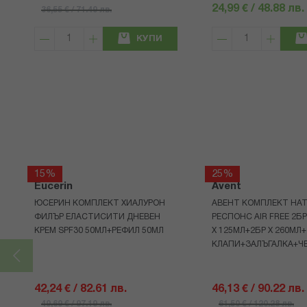
24,99 € / 48.88 лв.
36,55 € / 71.49 лв.
КУПИ
15%
25%
Eucerin
Avent
ЮСЕРИН КОМПЛЕКТ ХИАЛУРОН
АВЕНТ КОМПЛЕКТ НАТ
ФИЛЪР ЕЛАСТИСИТИ ДНЕВЕН
РЕСПОНС AIR FREE 2Б
КРЕМ SPF30 50МЛ+РЕФИЛ 50МЛ
Х 125МЛ+2БР Х 260МЛ
КЛАПИ+ЗАЛЪГАЛКА+Ч
42,24 € / 82.61 лв.
46,13 € / 90.22 лв.
49,69 € / 97.19 лв.
61,50 € / 120.28 лв.