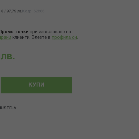
€ / 97,79 лв.
Код
82866
Промо точки
при извършване на
ирани
клиенти.
Влезте в
профила си
.
 лв.
КУПИ
MUSTELA