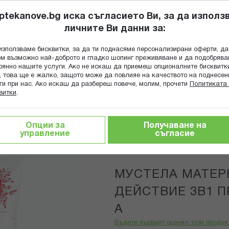
ptekanove.bg иска съгласието Ви, за да използ
личните Ви данни за:
ПОПИТАЙ Ф
използваме бисквитки, за да ти поднасяме персонализирани оферти, да
Търсене
м възможно най-доброто и гладко шопинг преживяване и да подобряв
оянно нашите услуги. Ако не искаш да приемеш опционалните бисквитк
КА
ГРИЖА ЗА МАЙКАТА И ДЕТЕТО
ХРАНИТЕЛНИ ДОБАВКИ
, това ще е жалко, защото може да повлияе на качеството на поднесен
ги при нас. Ако искаш да разбереш повече, молим, прочети
Политиката 
витки
.
тика за тяло
МУСТЕЛА МАТЕРНИТЕ КРЕМ С ДЕЙСТВИЕ 3
Опции за
Получаване на
управление
съгласие
MUSTELA
МУСТЕЛА МАТЕР
ДЕЙСТВИЕ 3В1 П
А
Бъдете първият оценил този продук