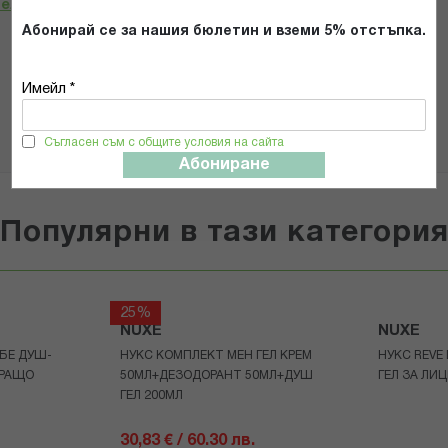
телност
*
Абонирай се за нашия бюлетин и вземи 5% отстъпка.
ИЗПРАТИ
Имейл *
Съгласен съм с общите условия на сайта
Абониране
Популярни в тази категори
25%
NUXE
NUXE
БЕ ДУШ-
НУКС КОМПЛЕКТ МЕН ГЕЛ КРЕМ
НУКС REVE
ИРАЩО
50МЛ+ДЕЗОДОРАНТ 50МЛ+ДУШ
ГЕЛ ЗА ЛИЦ
ГЕЛ 200МЛ
30,83 € / 60.30 лв.