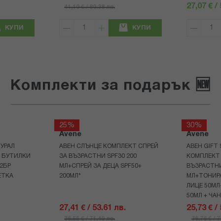
27,07 € /
41,10 € / 80.38 лв.
КУПИ
КУПИ
Комплекти за подарък 🆕
25%
30%
Avene
Avene
УРАЛ
АВЕН СЛЪНЦЕ КОМПЛЕКТ СПРЕЙ
АВЕН GIFT
Р БУТИЛКИ
ЗА ВЪЗРАСТНИ SPF30 200
КОМПЛЕКТ 
+2БР
МЛ+СПРЕЙ ЗА ДЕЦА SPF50+
ВЪЗРАСТНИ
ЕТКА
200МЛ*
МЛ+ТОНИРА
ЛИЦЕ 50МЛ
50МЛ + ЧА
27,41 € / 53.61 лв.
25,73 € /
36,55 € / 71.49 лв.
36,76 € / 