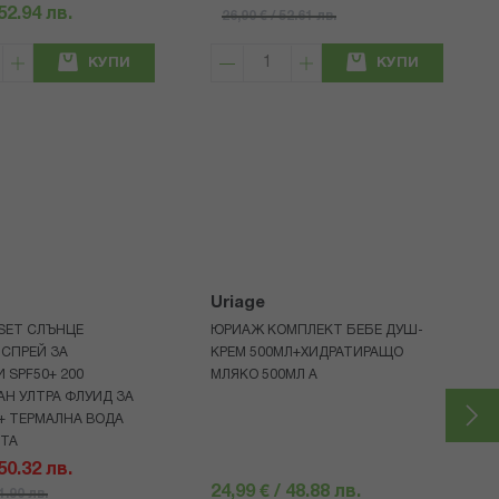
 52.94 лв.
26,90 € / 52.61 лв.
КУПИ
КУПИ
Uriage
 SET СЛЪНЦЕ
ЮРИАЖ КОМПЛЕКТ БЕБЕ ДУШ-
СПРЕЙ ЗА
КРЕМ 500МЛ+ХИДРАТИРАЩО
 SPF50+ 200
МЛЯКО 500МЛ A
Н УЛТРА ФЛУИД ЗА
+ ТЕРМАЛНА ВОДА
НТА
 50.32 лв.
24,99 € / 48.88 лв.
71.90 лв.