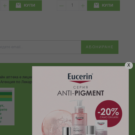
КУПИ
КУПИ
АБОНИРАНЕ
X
йн аптека е лицензирана от
ДОСТАВЯМЕ С:
Агенция по Лекарствата"