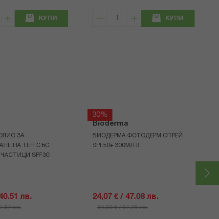
КУПИ
КУПИ
30%
Bioderma
ОЛИО ЗА
БИОДЕРМА ФОТОДЕРМ СПРЕЙ
АНЕ НА ТЕН СЪС
SPF50+ 300МЛ В
 ЧАСТИЦИ SPF30
 40.51 лв.
24,07 € / 47.08 лв.
57.87 лв.
34,39 € / 67.26 лв.