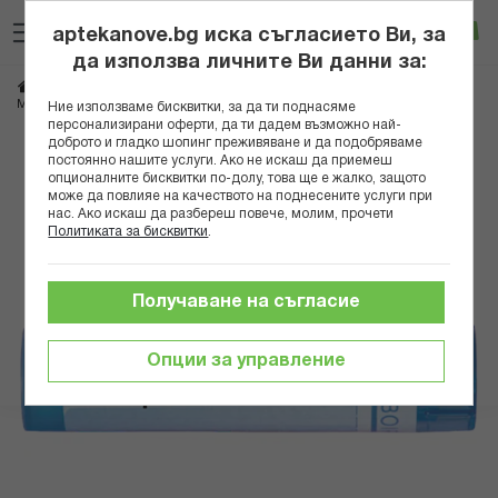
Прескачане
Търсене
Люб
Ко
към
aptekanove.bg иска съгласието Ви, за
съдържанието
Вход
да използва личните Ви данни за:
Начало
Здраве
Хомеопатия
Монопрепарати
MURIATICUM ACIDUM 9 CH
Ние използваме бисквитки, за да ти поднасяме
персонализирани оферти, да ти дадем възможно най-
доброто и гладко шопинг преживяване и да подобряваме
Преминете
постоянно нашите услуги. Ако не искаш да приемеш
към
опционалните бисквитки по-долу, това ще е жалко, защото
може да повлияе на качеството на поднесените услуги при
края
нас. Ако искаш да разбереш повече, молим, прочети
на
Политиката за бисквитки
.
галерията
на
изображенията
Получаване на съгласие
Опции за управление