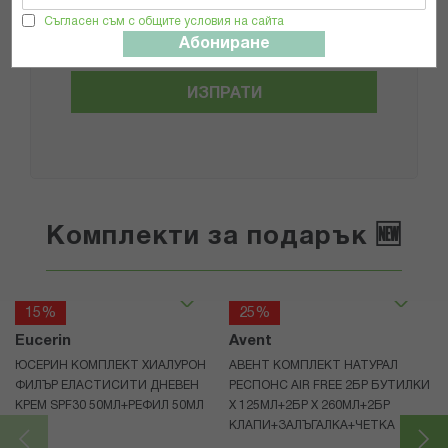
Общите условия и политиката за
поверителност
Съгласен съм с общите условия на сайта
*
Абониране
ИЗПРАТИ
Комплекти за подарък 🆕
15%
25%
Eucerin
Avent
ЮСЕРИН КОМПЛЕКТ ХИАЛУРОН
АВЕНТ КОМПЛЕКТ НАТУРАЛ
ФИЛЪР ЕЛАСТИСИТИ ДНЕВЕН
РЕСПОНС AIR FREE 2БР БУТИЛКИ
КРЕМ SPF30 50МЛ+РЕФИЛ 50МЛ
Х 125МЛ+2БР Х 260МЛ+2БР
КЛАПИ+ЗАЛЪГАЛКА+ЧЕТКА