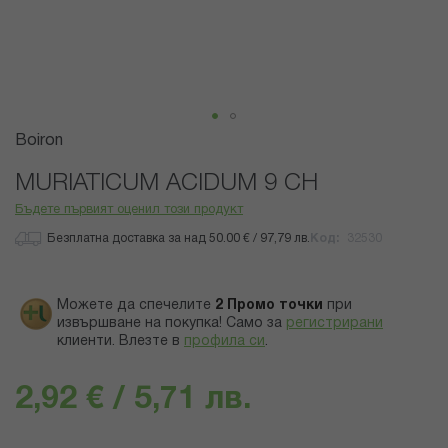
Преминете
Boiron
към
началото
MURIATICUM ACIDUM 9 CH
на
Бъдете първият оценил този продукт
галерия
със
Безплатна доставка за над 50.00 € / 97,79 лв.
Код
32530
снимки
Можете да спечелите
2
Промо точки
при
извършване на покупка! Само за
регистрирани
клиенти.
Влезте в
профила си
.
2,92 € / 5,71 лв.