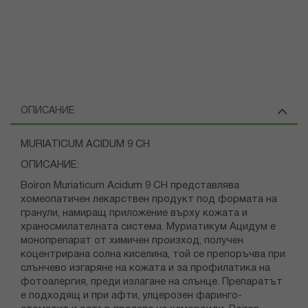
ОПИСАНИЕ
MURIATICUM ACIDUM 9 CH
ОПИСАНИЕ:
Boiron Muriaticum Acidum 9 CH представлява
хомеопатичен лекарствен продукт под формата на
гранули, намиращ приложение върху кожата и
храносмилателната система. Муриатикум Ацидум е
монопрепарат от химичен произход, получен
коцентрирана солна киселина, той се препоръчва при
слънчево изгаряне на кожата и за профилатика на
фотоалергия, преди излагане на слънце. Препаратът
е подходящ и при афти, улцерозен фаринго-