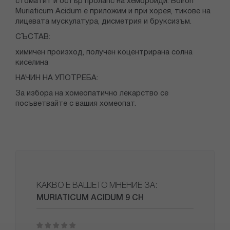
стоматит и остър пролапс на хемороиди. Boiron
Muriaticum Acidum е приложим и при хорея, тикове на
лицевата мускулатура, дисметрия и бруксизъм.
СЪСТАВ:
химичен произход, получен коцентрирана солна
киселина
НАЧИН НА УПОТРЕБА:
За избора на хомеопатично лекарство се
посъветвайте с вашия хомеопат.
КАКВО Е ВАШЕТО МНЕНИЕ ЗА:
MURIATICUM ACIDUM 9 CH