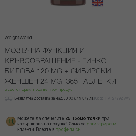
Преминете
WeightWorld
към
началото
MОЗЪЧНА ФУНКЦИЯ И
на
КРЪВООБРАЩЕНИЕ - ГИНКО
галерия
със
БИЛОБА 120 MG + СИБИРСКИ
снимки
ЖЕНШЕН 24 MG, 365 ТАБЛЕТКИ
Бъдете първият оценил този продукт
Безплатна доставка за над 50.00 € / 97,79 лв.
Код
RV127292 WW
Можете да спечелите
25
Промо точки
при
извършване на покупка! Само за
регистрирани
клиенти.
Влезте в
профила си
.