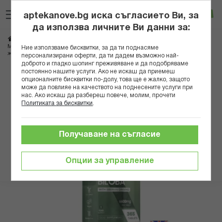
Прескачане
Търсене
Люб
Ко
към
aptekanove.bg иска съгласието Ви, за
съдържанието
Вход
да използва личните Ви данни за:
Начало
Хранителни добавки
Памет и оросяване
Оросяване на мозъка
Mозъчна функция и кръвообращение - Гинко билоба 120 mg + Сибирски
Ние използваме бисквитки, за да ти поднасяме
женшен 24 mg, 365 таблетки
персонализирани оферти, да ти дадем възможно най-
доброто и гладко шопинг преживяване и да подобряваме
постоянно нашите услуги. Ако не искаш да приемеш
Преминете
опционалните бисквитки по-долу, това ще е жалко, защото
към
може да повлияе на качеството на поднесените услуги при
нас. Ако искаш да разбереш повече, молим, прочети
края
Политиката за бисквитки
.
на
галерията
на
Получаване на съгласие
изображенията
Опции за управление