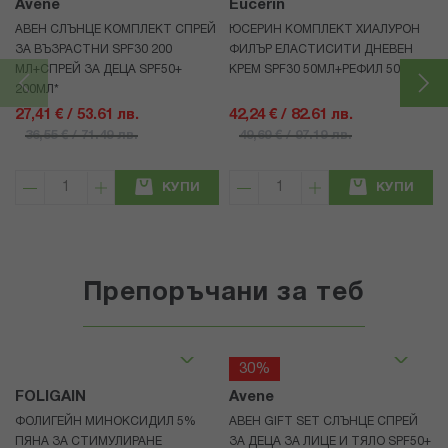
Avene
Eucerin
АВЕН СЛЪНЦЕ КОМПЛЕКТ СПРЕЙ
ЮСЕРИН КОМПЛЕКТ ХИАЛУРОН
ЗА ВЪЗРАСТНИ SPF30 200
ФИЛЪР ЕЛАСТИСИТИ ДНЕВЕН
МЛ+СПРЕЙ ЗА ДЕЦА SPF50+
КРЕМ SPF30 50МЛ+РЕФИЛ 50МЛ
200МЛ*
27,41 € / 53.61 лв.
42,24 € / 82.61 лв.
36,55 € / 71.49 лв.
49,69 € / 97.19 лв.
КУПИ
КУПИ
Препоръчани за теб
30%
FOLIGAIN
Avene
ФОЛИГЕЙН МИНОКСИДИЛ 5%
АВЕН GIFT SET СЛЪНЦЕ СПРЕЙ
ПЯНА ЗА СТИМУЛИРАНЕ
ЗА ДЕЦА ЗА ЛИЦЕ И ТЯЛО SPF50+