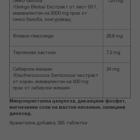
Гинко билоба
120 mg
/Ginkgo Biloba/ Екстракт от лист 50:1,
еквивалентен на 6000 mg прах от
гинко билоба, осигуряващ
Флавон гликозиди
28.8 mg
Терпенови лактони
7.2 mg
Сибирски женшен
24 mg
/Eleutherococcus Senticosus/ екстракт
от корен, еквивалентен на 600 mg
прах от сибирски женшен
Микрокристална целулоза, дикалциев фосфат,
магнезиеви соли на мастни киселини, силициев
диоксид.
Хранителна добавка, 365 таблетки