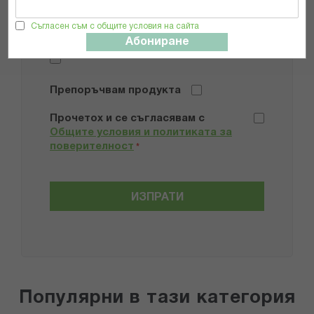
Съгласен съм с общите условия на сайта
Добави снимки
Абониране
Препоръчвам продукта
Прочетох и се съгласявам с
Общите условия и политиката за
поверителност
*
ИЗПРАТИ
Популярни в тази категория